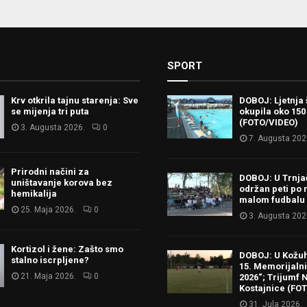
SPORT
Krv otkrila tajnu starenja: Sve
DOBOJ: Ljetnja 
se mijenja tri puta
okupila oko 150
(FOTO/VIDEO)
3. Augusta 2026.
0
7. Augusta 202
Prirodni načini za
DOBOJ: U Trnj
uništavanje korova bez
održan peti po 
hemikalija
malom fudbalu
25. Maja 2026.
0
3. Augusta 202
Kortizol i žene: Zašto smo
DOBOJ: U Kožu
stalno iscrpljene?
15. Memorijalni 
21. Maja 2026.
0
2026“; Trijumf N
Kostajnice (FO
31. Jula 2026.