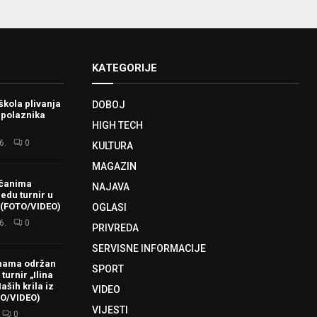
KATEGORIJE
škola plivanja
DOBOJ
 polaznika
HIGH TECH
6.
0
KULTURA
MAGAZIN
ačanima
NAJAVA
redu turnir u
 (FOTO/VIDEO)
OGLASI
6.
0
PRIVREDA
SERVISNE INFORMACIJE
hama održan
SPORT
turnir „Ilina
aših krila iz
VIDEO
TO/VIDEO)
VIJESTI
0