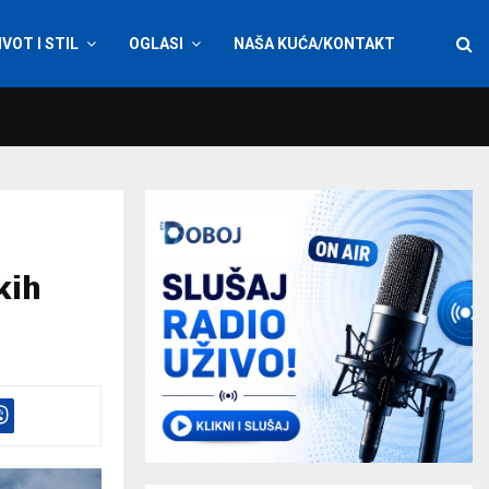
IVOT I STIL
OGLASI
NAŠA KUĆA/KONTAKT
kih