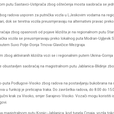
om putu Sastavci-Ustiprača zbog oštećenja mosta saobraća se je
zbog radova usporen za putnička vozla u LJeskovim vodama na reg
i, dok se teretna vozila preusmjeravaju na alternativni pravac preko
ćaja zbog opasnosti od pojave klizišta je na regionalnom putu Stari
nička vozila se preusmjeravaju preko lokalnog puta Modran-Ugljevik S
putem Suvo Polje-Donja Trnova-Glavičice-Mezgraja.
zbog aktiviranih klizišta vozi se i regionalnim putem Ukrina-Gornja 
lje obustavljen saobraćaj na magistralnom putu Jablanica-Blidinje zb
to-puta Podlugovi-Visoko zbog radova na postavljanju bukobrana na
va u funkciji je preticajna traka. Do završetka radova, do 8.00 do 15
ljučni krak za Visoko, smjer Sarajevo-Visoko. Vozači mogu koristiti i
govi.
a magistralnom putu Konjic-Jablanica, kod tunela Crnaja, vozila to