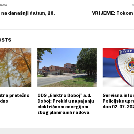
JAVA
 na današnji datum, 28.
VRIJEME: Tokom d
OSTS
tra pretežno
ODS „Elektro Doboj” a.d.
Servisna info
adno
Doboj: Prekid u napajanju
Policijske upr
električnom energijom
dan 02. 07. 20
zbog planiranih radova