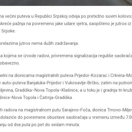
na većini puteva u Republici Srpskoj odvija po pretežno suvim kolovo
kreće pažnja na povremeno jake udare vjetra, saopšteno je jutros i
 Srpske.
prelazima jutros nema dužih zadržavanja.
 kojima se izvode radovi, privremena signalizacija reguliše saobraća
 obavezno.
uelni na dionicama magistralnih puteva Prijedor-Kozarac i Crkvina-Mo
e auto-puteva Banjaluka-Prijedor i Vukosavlje-Brčko, zatim na putno
ljevina, Gradiška–Nova Topola–Klašnice, a u toku je i gradnja tri kru
šnice-Nova Topola i Čatrnja-Gradiška.
h radova na magistralnom putu Sarajevo-Foča, dionica Trnovo-Miljev
ce, dolaziće do povremene obustave saobraćaja u vremenu između 7.00
janju od dva puta po pet do sedam minuta.