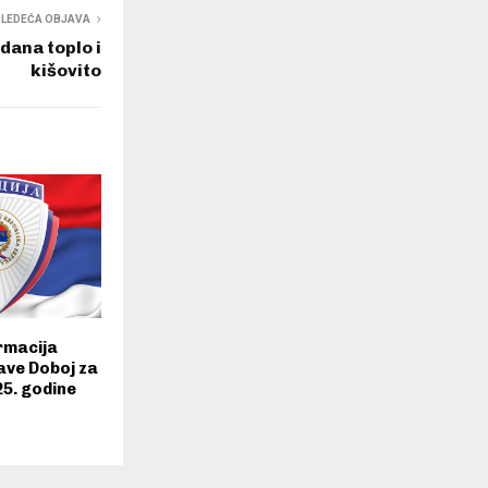
SLEDEĆA OBJAVA
ana toplo i
kišovito
rmacija
ave Doboj za
25. godine