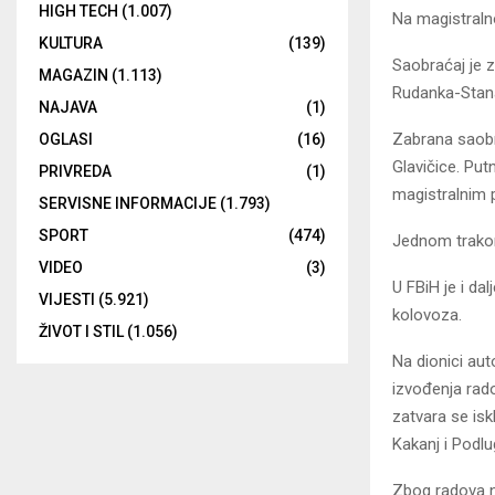
HIGH TECH
(1.007)
Na magistraln
KULTURA
(139)
Saobraćaj je 
MAGAZIN
(1.113)
Rudanka-Stanar
NAJAVA
(1)
Zabrana saobra
OGLASI
(16)
Glavičice. Put
PRIVREDA
(1)
magistralnim 
SERVISNE INFORMACIJE
(1.793)
SPORT
(474)
Jednom trakom 
VIDEO
(3)
U FBiH je i da
VIJESTI
(5.921)
kolovoza.
ŽIVOT I STIL
(1.056)
Na dionici au
izvođenja rado
zatvara se isk
Kakanj i Podlu
Zbog radova n