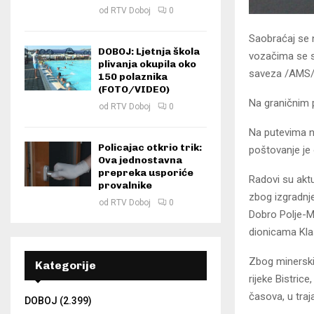
od
RTV Doboj
0
Saobraćaj se 
DOBOJ: Ljetnja škola
vozačima se s
plivanja okupila oko
saveza /AMS/
150 polaznika
(FOTO/VIDEO)
Na graničnim 
od
RTV Doboj
0
Na putevima na
Policajac otkrio trik:
poštovanje je
Ova jednostavna
prepreka usporiće
Radovi su akt
provalnike
zbog izgradnj
od
RTV Doboj
0
Dobro Polje-Mi
dionicama Kla
Zbog minerski
Kategorije
rijeke Bistri
časova, u tra
DOBOJ
(2.399)