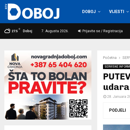
DOBOJ
VIJESTI
C
Doboj
7. Augusta 2026.
Prijavite se / Registracija
27.5
Početna
SER
SERVISNE INFORM
PUTEV
udara 
28. Januara 2
PODJELI