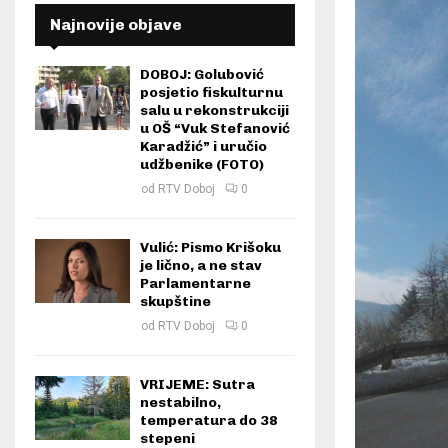
Najnovije objave
DOBOJ: Golubović
posjetio fiskulturnu
salu u rekonstrukciji
u OŠ “Vuk Stefanović
Karadžić” i uručio
udžbenike (FOTO)
od
RTV Doboj
0
Vulić: Pismo Krišoku
je lično, a ne stav
Parlamentarne
skupštine
od
RTV Doboj
0
VRIJEME: Sutra
nestabilno,
temperatura do 38
stepeni