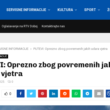
SERVISNE INFORMACIJE
KULTURA
SPORT
Ž
Oglašavanje na RTV Doboj
Kontaktirajte nas
VISNE INFORMACIJE
PUTEVI: Oprezno zbog povremenih jakih udara vjetra
ACIJE
I: Oprezno zbog povremenih ja
vjetra
025.
0
0