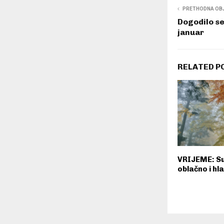
PRETHODNA OB
Dogodilo se
januar
RELATED P
VRIJEME: Su
oblačno i hl