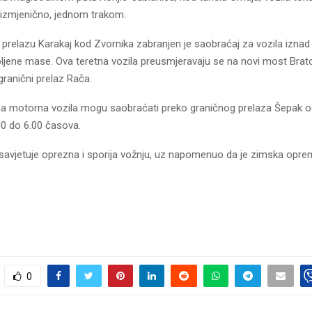
izmjenično, jednom trakom.
prelazu Karakaj kod Zvornika zabranjen je saobraćaj za vozila iznad
ljene mase. Ova teretna vozila preusmjeravaju se na novi most Brato
granični prelaz Rača.
etna motorna vozila mogu saobraćati preko graničnog prelaza Šepak o
00 do 6.00 časova.
avjetuje oprezna i sporija vožnju, uz napomenuo da je zimska opre
0