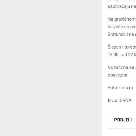
saobraćaju na
Na graničnom 
najveće dozvo
Bratuncu i na 
Šleperi i ter
13.00 i od 22.
Vozačima se s
obavezna.
Foto: srna.rs
Izvor: SRNA
PODJELI