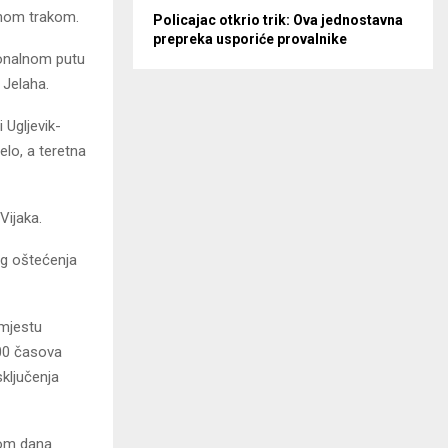
dnom trakom.
Policajac otkrio trik: Ova jednostavna
prepreka usporiće provalnike
ionalnom putu
 Jelaha.
 Ugljevik-
elo, a teretna
Vijaka.
og oštećenja
 mjestu
.00 časova
sključenja
kom dana