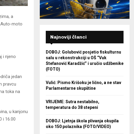
zima, a
z Auto-moto
Najnoviji članci
DOBOJ: Golubović posjetio fiskulturnu
j i njeno
salu u rekonstrukciji u OŠ “Vuk
Stefanović Karadžić” i uručio udžbenike
(FOTO)
driča jedan
Vulić: Pismo Krišoku je lično, a ne stav
m pravcu
Parlamentarne skupštine
žna toka na
VRIJEME: Sutra nestabilno,
temperatura do 38 stepeni
ina, u kanjonu
 i 16.00
DOBOJ: Ljetnja škola plivanja okupila
oko 150 polaznika (FOTO/VIDEO)