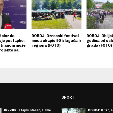
Helez da
DOBOJ: Ozrenski festival
DOBOJ: Obilje
oje postupke;
mesa okupio 90 izlagača iz
godina od os
 Iranom može
regiona (FOTO)
grada (FOTO)
rojekte sa
SPORT
Krv otkrila tajnu starenja: Sve
DOBOJ: U Trnj