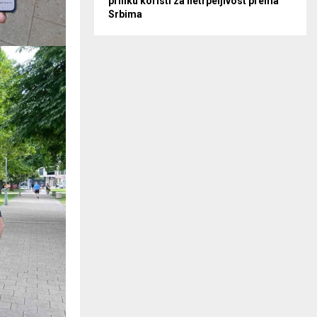
priliku koristi za netrpeljivost prema
Srbima