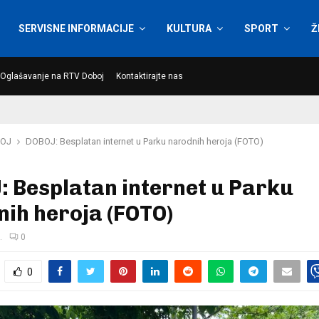
SERVISNE INFORMACIJE
KULTURA
SPORT
Ž
Oglašavanje na RTV Doboj
Kontaktirajte nas
OJ
DOBOJ: Besplatan internet u Parku narodnih heroja (FOTO)
 Besplatan internet u Parku
ih heroja (FOTO)
.
0
0