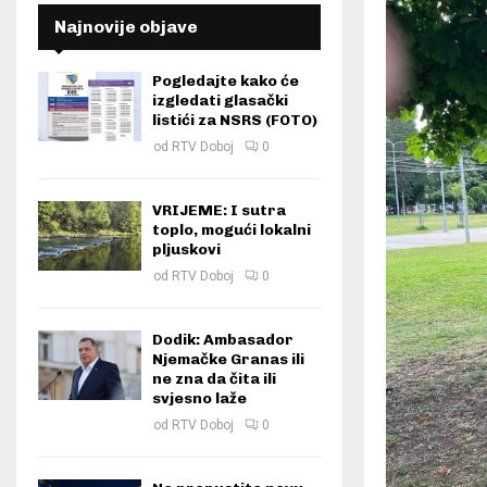
Najnovije objave
Pogledajte kako će
izgledati glasački
listići za NSRS (FOTO)
od
RTV Doboj
0
VRIJEME: I sutra
toplo, mogući lokalni
pljuskovi
od
RTV Doboj
0
Dodik: Ambasador
Njemačke Granas ili
ne zna da čita ili
svjesno laže
od
RTV Doboj
0