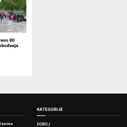
ženo 80
lobođenja
KATEGORIJE
ačanima
DOBOJ