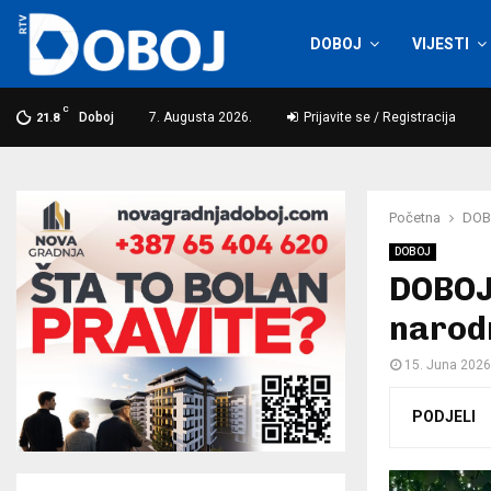
DOBOJ
VIJESTI
C
Doboj
7. Augusta 2026.
Prijavite se / Registracija
21.8
Početna
DOB
DOBOJ
DOBOJ:
narodn
15. Juna 2026
PODJELI