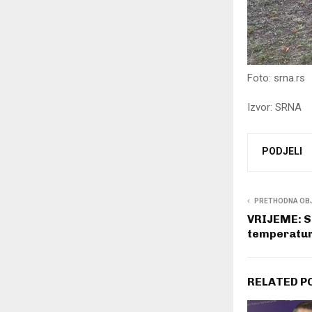
Foto: srna.rs
Izvor: SRNA
PODJELI
PRETHODNA OB
VRIJEME: S
temperatur
RELATED P