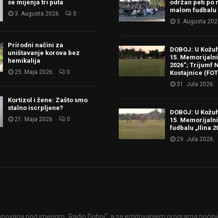
se mijenja tri puta
održan peti po 
malom fudbalu
3. Augusta 2026.
0
3. Augusta 202
Prirodni načini za
DOBOJ: U Kožu
uništavanje korova bez
15. Memorijalni 
hemikalija
2026“; Trijumf N
25. Maja 2026.
0
Kostajnice (FO
31. Jula 2026.
Kortizol i žene: Zašto smo
stalno iscrpljene?
DOBOJ: U Kožu
21. Maja 2026.
0
15. Memorijalni
fudbalu „Ilina 2
29. Jula 2026.
snovana pod imenom „Radio Doboj“, a sa emitovanjem programa počinje 