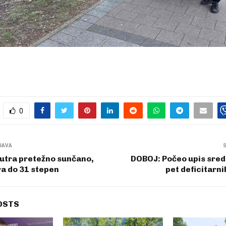
0
JAVA
utra pretežno sunčano,
DOBOJ: Počeo upis sred
a do 31 stepen
pet deficitarn
OSTS