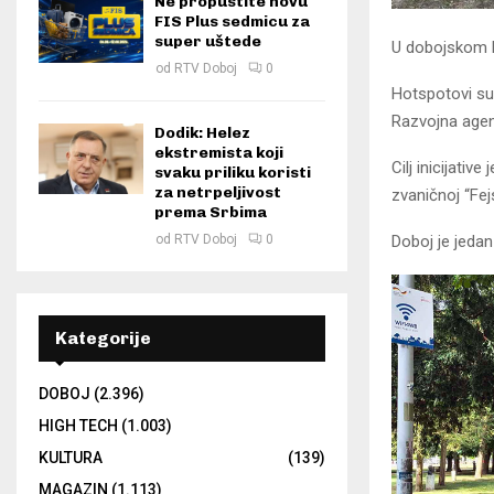
Ne propustite novu
FIS Plus sedmicu za
super uštede
U dobojskom Pa
od
RTV Doboj
0
Hotspotovi su 
Razvojna agen
Dodik: Helez
ekstremista koji
Cilj inicijati
svaku priliku koristi
za netrpeljivost
zvaničnoj “Fej
prema Srbima
Doboj je jedan
od
RTV Doboj
0
Kategorije
DOBOJ
(2.396)
HIGH TECH
(1.003)
KULTURA
(139)
MAGAZIN
(1.113)