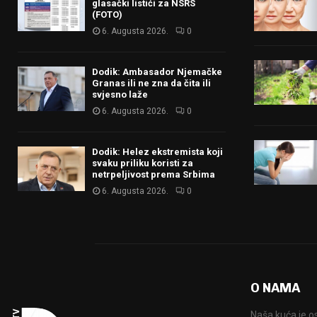
glasački listići za NSRS
(FOTO)
6. Augusta 2026.
0
Dodik: Ambasador Njemačke
Granas ili ne zna da čita ili
svjesno laže
6. Augusta 2026.
0
Dodik: Helez ekstremista koji
svaku priliku koristi za
netrpeljivost prema Srbima
6. Augusta 2026.
0
O NAMA
Naša kuća je o