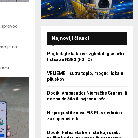
a sprovodi
Najnoviji članci
eno je na
Pogledajte kako će izgledati glasački
listići za NSRS (FOTO)
režu.
VRIJEME: I sutra toplo, mogući lokalni
pljuskovi
Dodik: Ambasador Njemačke Granas ili
ne zna da čita ili svjesno laže
Ne propustite novu FIS Plus sedmicu
za super uštede
Dodik: Helez ekstremista koji svaku