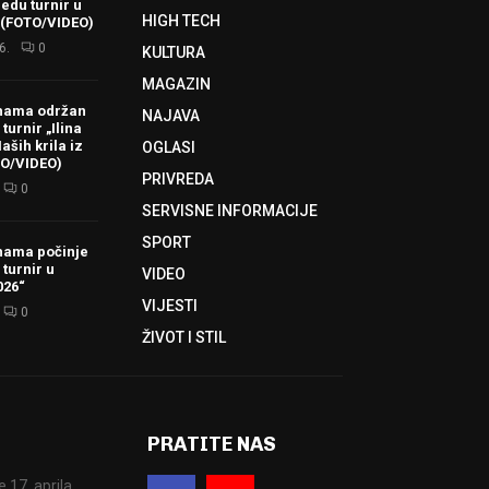
redu turnir u
HIGH TECH
 (FOTO/VIDEO)
6.
0
KULTURA
MAGAZIN
hama održan
NAJAVA
turnir „Ilina
aših krila iz
OGLASI
TO/VIDEO)
PRIVREDA
0
SERVISNE INFORMACIJE
SPORT
hama počinje
 turnir u
VIDEO
026“
VIJESTI
0
ŽIVOT I STIL
PRATITE NAS
17. aprila