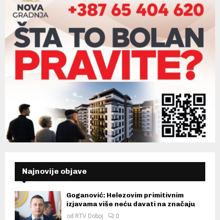
Najnovije objave
Goganović: Helezovim primitivnim
izjavama više neću davati na značaju
od
RTV Doboj
0