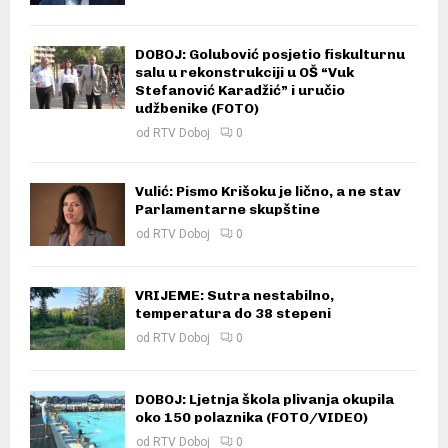
DOBOJ: Golubović posjetio fiskulturnu
salu u rekonstrukciji u OŠ “Vuk
Stefanović Karadžić” i uručio
udžbenike (FOTO)
od
RTV Doboj
0
Vulić: Pismo Krišoku je lično, a ne stav
Parlamentarne skupštine
od
RTV Doboj
0
VRIJEME: Sutra nestabilno,
temperatura do 38 stepeni
od
RTV Doboj
0
DOBOJ: Ljetnja škola plivanja okupila
oko 150 polaznika (FOTO/VIDEO)
od
RTV Doboj
0