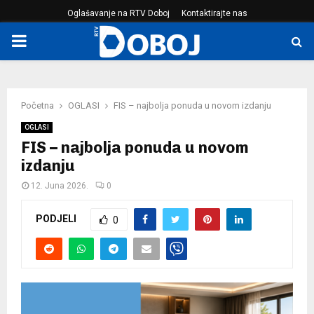
Oglašavanje na RTV Doboj
Kontaktirajte nas
PRIMARY
MENU
Početna
OGLASI
FIS – najbolja ponuda u novom izdanju
OGLASI
FIS – najbolja ponuda u novom
izdanju
12. Juna 2026.
0
PODJELI
0