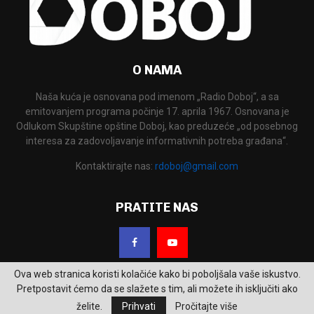
O NAMA
Naša kuća je osnovana pod imenom „Radio Doboj“, a sa
emitovanjem programa počinje 17. aprila 1967. Osnovana je
Odlukom Skupštine opštine Doboj, kao preduzeće „od posebnog
interesa za zadovoljavanje informativnih potreba građana“.
Kontaktirajte nas:
rdoboj@gmail.com
PRATITE NAS
Ova web stranica koristi kolačiće kako bi poboljšala vaše iskustvo.
Pretpostavit ćemo da se slažete s tim, ali možete ih isključiti ako
želite.
Prihvati
Pročitajte više
2026 - RTV Doboj. Sva prava zadržana.