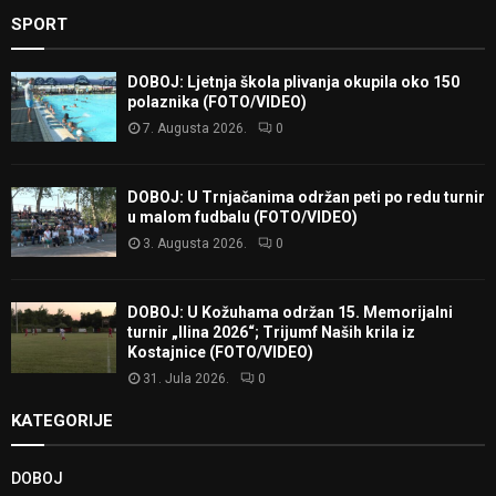
SPORT
DOBOJ: Ljetnja škola plivanja okupila oko 150
polaznika (FOTO/VIDEO)
7. Augusta 2026.
0
DOBOJ: U Trnjačanima održan peti po redu turnir
u malom fudbalu (FOTO/VIDEO)
3. Augusta 2026.
0
DOBOJ: U Kožuhama održan 15. Memorijalni
turnir „Ilina 2026“; Trijumf Naših krila iz
Kostajnice (FOTO/VIDEO)
31. Jula 2026.
0
KATEGORIJE
DOBOJ