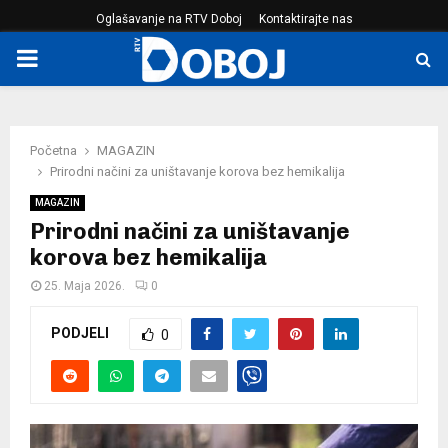
Oglašavanje na RTV Doboj
Kontaktirajte nas
PRIMARY
MENU
Početna
MAGAZIN
Prirodni načini za uništavanje korova bez hemikalija
MAGAZIN
Prirodni načini za uništavanje
korova bez hemikalija
25. Maja 2026.
0
PODJELI
0