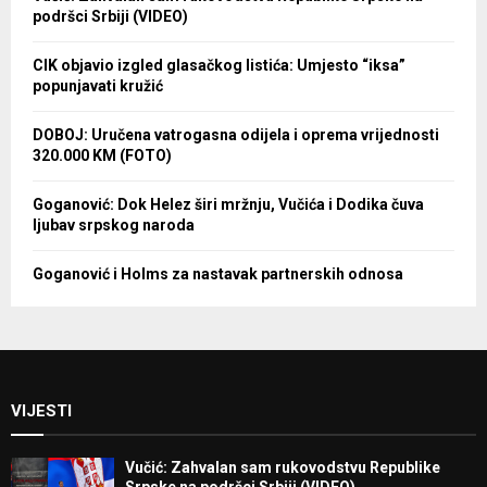
podršci Srbiji (VIDEO)
CIK objavio izgled glasačkog listića: Umjesto “iksa”
popunjavati kružić
DOBOJ: Uručena vatrogasna odijela i oprema vrijednosti
320.000 KM (FOTO)
Goganović: Dok Helez širi mržnju, Vučića i Dodika čuva
ljubav srpskog naroda
Goganović i Holms za nastavak partnerskih odnosa
VIJESTI
Vučić: Zahvalan sam rukovodstvu Republike