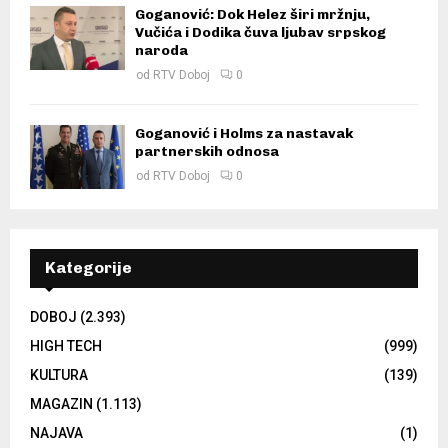
Goganović: Dok Helez širi mržnju,
Vučića i Dodika čuva ljubav srpskog
naroda
od
RTV Doboj
0
Goganović i Holms za nastavak
partnerskih odnosa
od
RTV Doboj
0
Kategorije
DOBOJ
(2.393)
HIGH TECH
(999)
KULTURA
(139)
MAGAZIN
(1.113)
NAJAVA
(1)