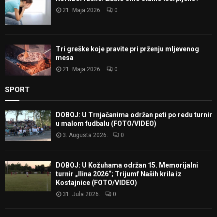
21. Maja 2026.
0
Tri greške koje pravite pri prženju mljevenog
mesa
21. Maja 2026.
0
SPORT
DOBOJ: U Trnjačanima održan peti po redu turnir
u malom fudbalu (FOTO/VIDEO)
3. Augusta 2026.
0
DOBOJ: U Kožuhama održan 15. Memorijalni
turnir „Ilina 2026“; Trijumf Naših krila iz
Kostajnice (FOTO/VIDEO)
31. Jula 2026.
0