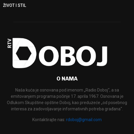
ŽIVOT I STIL
O NAMA
Naša kuća je osnovana pod imenom „Radio Doboj“, a sa
emitovanjem programa počinje 17. aprila 1967. Osnovana je
Odlukom Skupštine opštine Doboj, kao preduzeće „od posebnog
interesa za zadovoljavanje informativnih potreba građana“.
Kontaktirajte nas:
rdoboj@gmail.com