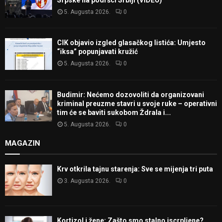
Srpske na podršci Srbiji (VIDEO)
5. Augusta 2026.
0
CIK objavio izgled glasačkog listića: Umjesto
“iksa” popunjavati kružić
5. Augusta 2026.
0
Budimir: Nećemo dozovoliti da organizovani
kriminal preuzme stavri u svoje ruke – operativni
tim će se baviti sukobom Ždrala i...
5. Augusta 2026.
0
MAGAZIN
Krv otkrila tajnu starenja: Sve se mijenja tri puta
3. Augusta 2026.
0
Kortizol i žene: Zašto smo stalno iscrpljene?