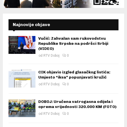
Najnovije objave
Vučić: Zahvalan sam rukovodstvu
Republike Srpske na podršci Srbiji
(VIDEO)
od
RTV Doboj
0
CIK objavio izgled glasačkog listića:
Umjesto “iksa” popunjavati kružić
od
RTV Doboj
0
DOBOJ: Uručena vatrogasna odijela i
oprema vrijednosti 320.000 KM (FOTO)
od
RTV Doboj
0