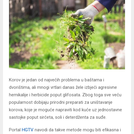
​Korov je jedan od najvećih problema u baštama i
dvorištima, ali mnogi vrtlari danas žele izbjeći agresivne
hemikalije i herbicide poput glifosata. Zbog toga sve veću
popularnost dobijaju prirodni preparati za uništavanje
korova, koje je moguće napraviti kod kuće uz jednostavne
sastojke poput sirćeta, soli i deterdženta za suđe.
Portal
HGTV
navodi da takve metode mogu biti efikasna i