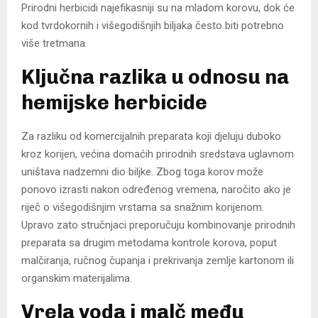
Prirodni herbicidi najefikasniji su na mladom korovu, dok će
kod tvrdokornih i višegodišnjih biljaka često biti potrebno
više tretmana.
Ključna razlika u odnosu na
hemijske herbicide
Za razliku od komercijalnih preparata koji djeluju duboko
kroz korijen, većina domaćih prirodnih sredstava uglavnom
uništava nadzemni dio biljke. Zbog toga korov može
ponovo izrasti nakon određenog vremena, naročito ako je
riječ o višegodišnjim vrstama sa snažnim korijenom.
Upravo zato stručnjaci preporučuju kombinovanje prirodnih
preparata sa drugim metodama kontrole korova, poput
malčiranja, ručnog čupanja i prekrivanja zemlje kartonom ili
organskim materijalima.
Vrela voda i malč među