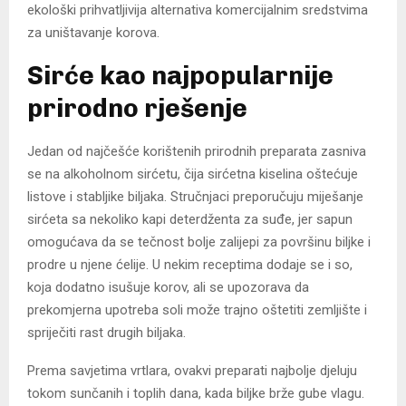
ekološki prihvatljivija alternativa komercijalnim sredstvima
za uništavanje korova.
Sirće kao najpopularnije
prirodno rješenje
Jedan od najčešće korištenih prirodnih preparata zasniva
se na alkoholnom sirćetu, čija sirćetna kiselina oštećuje
listove i stabljike biljaka. Stručnjaci preporučuju miješanje
sirćeta sa nekoliko kapi deterdženta za suđe, jer sapun
omogućava da se tečnost bolje zalijepi za površinu biljke i
prodre u njene ćelije. U nekim receptima dodaje se i so,
koja dodatno isušuje korov, ali se upozorava da
prekomjerna upotreba soli može trajno oštetiti zemljište i
spriječiti rast drugih biljaka.
Prema savjetima vrtlara, ovakvi preparati najbolje djeluju
tokom sunčanih i toplih dana, kada biljke brže gube vlagu.