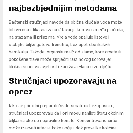
najbezbjednijim metodama
Baštenski stručnjaci navode da obična ključala voda može
biti veoma efikasna za uništavanje korova između pločnika,
na stazama ili prilazima. Vrela voda spaljuje listove i
stabljike biljke gotovo trenutno, bez upotrebe ikakvih
hemikalija. Takođe, organski malč od slame, kore drveta ili
pokošene trave može spriječiti rast novog korova jer
blokira sunčevu svjetlost i zadržava vlagu u zemljištu.
Stručnjaci upozoravaju na
oprez
Iako se prirodni preparati često smatraju bezopasnim,
stručnjaci upozoravaju da i oni mogu nanijeti štetu okolnim
biljkama ako se nepravilno koriste. Koncentrovano sirće
može izazvati iritacije kože i očiju, dok prevelike količine