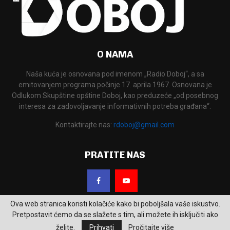
O NAMA
Naša kuća je osnovana pod imenom „Radio Doboj“, a sa
emitovanjem programa počinje 17. aprila 1967. Osnovana je
Odlukom Skupštine opštine Doboj, kao preduzeće „od posebnog
interesa za zadovoljavanje informativnih potreba građana“.
Kontaktirajte nas:
rdoboj@gmail.com
PRATITE NAS
Ova web stranica koristi kolačiće kako bi poboljšala vaše iskustvo.
Pretpostavit ćemo da se slažete s tim, ali možete ih isključiti ako
želite.
Prihvati
Pročitajte više
2026 - RTV Doboj. Sva prava zadržana.