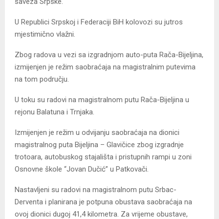
saveza Srpske.
U Republici Srpskoj i Federaciji BiH kolovozi su jutros
mjestimično vlažni.
Zbog radova u vezi sa izgradnjom auto-puta Rača-Bijeljina,
izmijenjen je režim saobraćaja na magistralnim putevima
na tom području.
U toku su radovi na magistralnom putu Rača-Bijeljina u
rejonu Balatuna i Trnjaka.
Izmijenjen je režim u odvijanju saobraćaja na dionici
magistralnog puta Bijeljina – Glavičice zbog izgradnje
trotoara, autobuskog stajališta i pristupnih rampi u zoni
Osnovne škole “Jovan Dučić” u Patkovači.
Nastavljeni su radovi na magistralnom putu Srbac-
Derventa i planirana je potpuna obustava saobraćaja na
ovoj dionici dugoj 41,4 kilometra. Za vrijeme obustave,