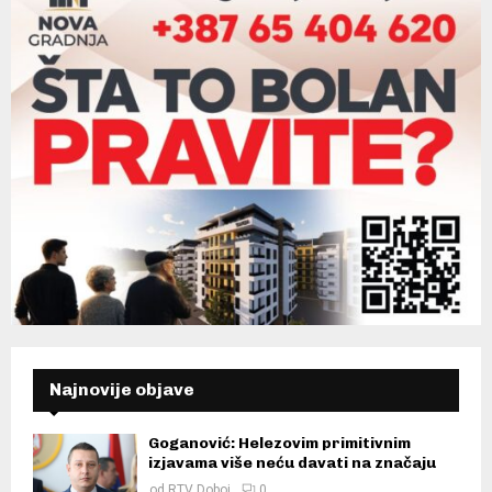
Najnovije objave
Goganović: Helezovim primitivnim
izjavama više neću davati na značaju
od
RTV Doboj
0