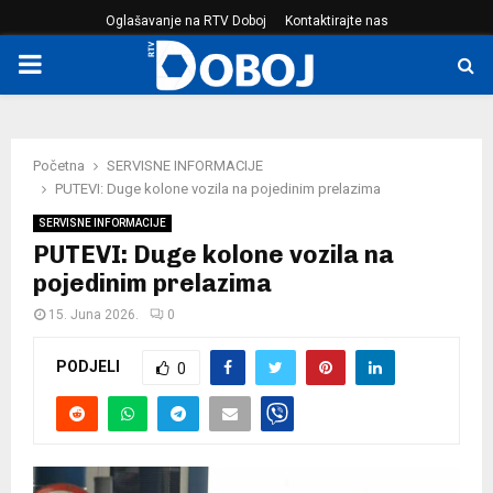
Oglašavanje na RTV Doboj
Kontaktirajte nas
PRIMARY
MENU
Početna
SERVISNE INFORMACIJE
PUTEVI: Duge kolone vozila na pojedinim prelazima
SERVISNE INFORMACIJE
PUTEVI: Duge kolone vozila na
pojedinim prelazima
15. Juna 2026.
0
PODJELI
0