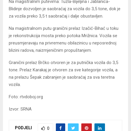
Na magistralnim putevima: Tuzla-Bijeljina i Jablanica-
Blidinje dozvoljen je saobraćaj za vozila do 3,5 tone, dok je
za vozila preko 3,5 t saobraćaj i dalje obustavljen.
Na magistralnom putu granični prelaz Izačić-Bihać u toku
je rekonstrukcija mosta preko potoka Mrižnica. Vozila se
preusmjeravaju na privremenu obilazinicu u neposrednoj
blizini radova, naizmjeničnim propuštanjem.
Granični prelaz Brčko otvoren je za putnička vozila do 3,5
tone. Prelaz Karakaj je otvoren za sve kategorije vozila, a
na prelazu Šepak zabranjen je saobraćaj za sva teretna
vozila.
Foto: rtvdoboj.org
Izvor: SRNA
PODJELI
0