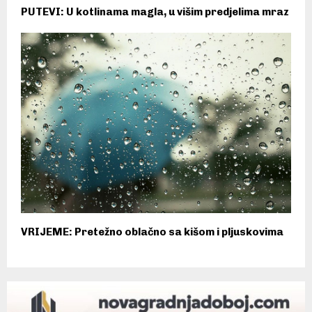
PUTEVI: U kotlinama magla, u višim predjelima mraz
VRIJEME: Pretežno oblačno sa kišom i pljuskovima