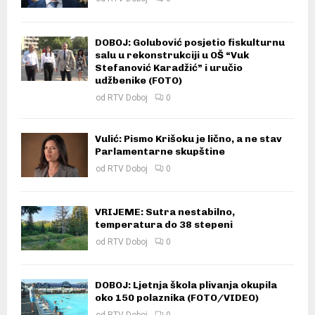
DOBOJ: Golubović posjetio fiskulturnu
salu u rekonstrukciji u OŠ “Vuk
Stefanović Karadžić” i uručio
udžbenike (FOTO)
od
RTV Doboj
0
Vulić: Pismo Krišoku je lično, a ne stav
Parlamentarne skupštine
od
RTV Doboj
0
VRIJEME: Sutra nestabilno,
temperatura do 38 stepeni
od
RTV Doboj
0
DOBOJ: Ljetnja škola plivanja okupila
oko 150 polaznika (FOTO/VIDEO)