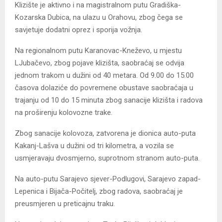
Klizište je aktivno i na magistralnom putu Gradiška-
Kozarska Dubica, na ulazu u Orahovu, zbog čega se
savjetuje dodatni oprez i sporija vožnja.
Na regionalnom putu Karanovac-Kneževo, u mjestu
LJubačevo, zbog pojave klizišta, saobraćaj se odvija
jednom trakom u dužini od 40 metara. Od 9.00 do 15.00
časova dolaziće do povremene obustave saobraćaja u
trajanju od 10 do 15 minuta zbog sanacije klizišta i radova
na proširenju kolovozne trake.
Zbog sanacije kolovoza, zatvorena je dionica auto-puta
Kakanj-Lašva u dužini od tri kilometra, a vozila se
usmjeravaju dvosmjerno, suprotnom stranom auto-puta.
Na auto-putu Sarajevo sjever-Podlugovi, Sarajevo zapad-
Lepenica i Bijača-Počitelj, zbog radova, saobraćaj je
preusmjeren u preticajnu traku.