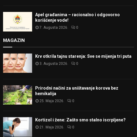
Apel građanima – racionalno i odgovorno
korišćenje vode!
7. Augusta 2026.
0
MAGAZIN
Krv otkrila tajnu starenja: Sve se mijenja tri puta
3. Augusta 2026.
0
Prirodni načini za uništavanje korova bez
hemikalija
25. Maja 2026.
0
Kortizol i žene: Zašto smo stalno iscrpljene?
21. Maja 2026.
0