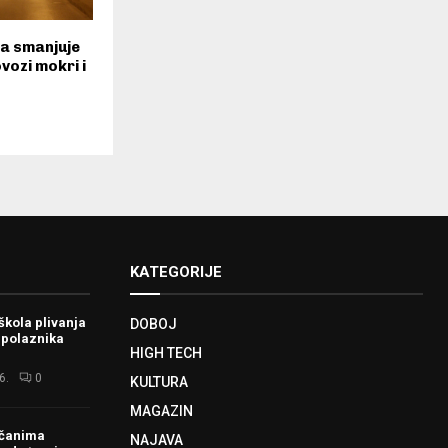
a smanjuje
ovozi mokri i
KATEGORIJE
škola plivanja
DOBOJ
 polaznika
HIGH TECH
6.
0
KULTURA
MAGAZIN
ačanima
NAJAVA