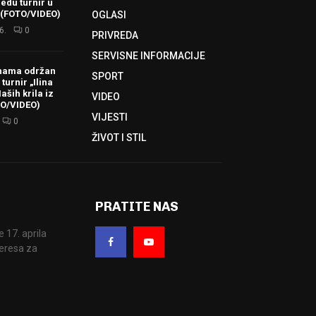
redu turnir u
 (FOTO/VIDEO)
OGLASI
6.
0
PRIVREDA
SERVISNE INFORMACIJE
hama održan
SPORT
turnir „Ilina
aših krila iz
VIDEO
TO/VIDEO)
VIJESTI
0
ŽIVOT I STIL
PRATITE NAS
17. aprila
eresa za