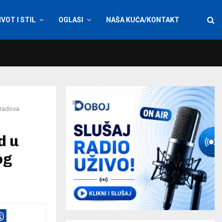
IVOT I STIL
OGLASI
NAŠA KUĆA/KONTAKT
 radova
d u
og