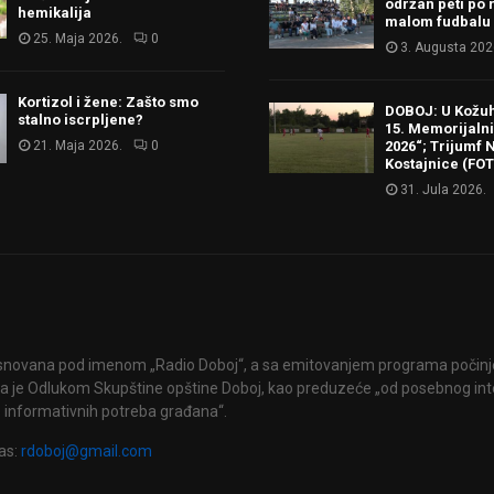
održan peti po 
hemikalija
malom fudbalu
25. Maja 2026.
0
3. Augusta 202
Kortizol i žene: Zašto smo
DOBOJ: U Kožu
stalno iscrpljene?
15. Memorijalni 
21. Maja 2026.
0
2026“; Trijumf N
Kostajnice (FO
31. Jula 2026.
snovana pod imenom „Radio Doboj“, a sa emitovanjem programa počinje 
 je Odlukom Skupštine opštine Doboj, kao preduzeće „od posebnog int
 informativnih potreba građana“.
as:
rdoboj@gmail.com