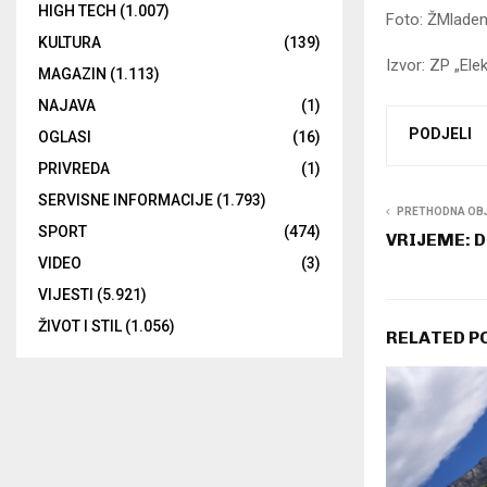
HIGH TECH
(1.007)
Foto: ŽMlade
KULTURA
(139)
Izvor: ZP „Ele
MAGAZIN
(1.113)
NAJAVA
(1)
PODJELI
OGLASI
(16)
PRIVREDA
(1)
SERVISNE INFORMACIJE
(1.793)
PRETHODNA OB
SPORT
(474)
VRIJEME: D
VIDEO
(3)
VIJESTI
(5.921)
ŽIVOT I STIL
(1.056)
RELATED P