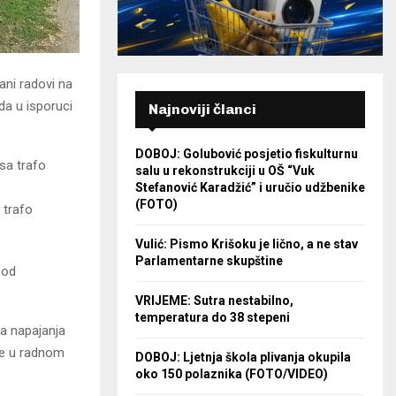
ani radovi na
da u isporuci
Najnoviji članci
DOBOJ: Golubović posjetio fiskulturnu
sa trafo
salu u rekonstrukciji u OŠ “Vuk
Stefanović Karadžić” i uručio udžbenike
(FOTO)
 trafo
Vulić: Pismo Krišoku je lično, a ne stav
Parlamentarne skupštine
 od
VRIJEME: Sutra nestabilno,
temperatura do 38 stepeni
da napajanja
te u radnom
DOBOJ: Ljetnja škola plivanja okupila
oko 150 polaznika (FOTO/VIDEO)