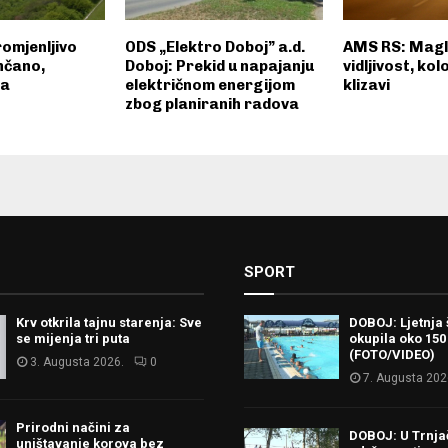
omjenljivo
ODS „Elektro Doboj” a.d.
AMS RS: Magl
nčano,
Doboj: Prekid u napajanju
vidljivost, kol
ša
električnom energijom
klizavi
zbog planiranih radova
SPORT
Krv otkrila tajnu starenja: Sve
DOBOJ: Ljetnja 
se mijenja tri puta
okupila oko 150
(FOTO/VIDEO)
3. Augusta 2026.
0
7. Augusta 202
Prirodni načini za
DOBOJ: U Trnj
uništavanje korova bez