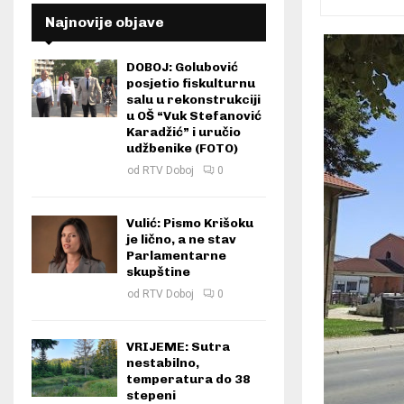
Najnovije objave
DOBOJ: Golubović
posjetio fiskulturnu
salu u rekonstrukciji
u OŠ “Vuk Stefanović
Karadžić” i uručio
udžbenike (FOTO)
od
RTV Doboj
0
Vulić: Pismo Krišoku
je lično, a ne stav
Parlamentarne
skupštine
od
RTV Doboj
0
VRIJEME: Sutra
nestabilno,
temperatura do 38
stepeni