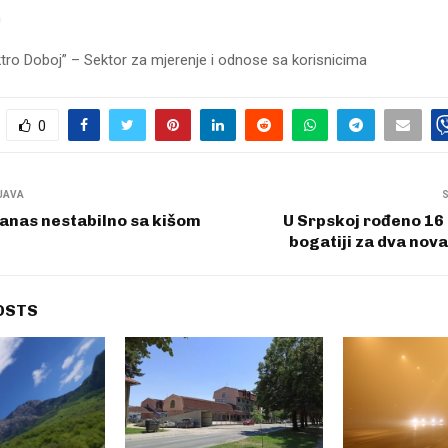
n
ktro Doboj” – Sektor za mjerenje i odnose sa korisnicima
0
JAVA
anas nestabilno sa kišom
U Srpskoj rođeno 16
bogatiji za dva nov
OSTS