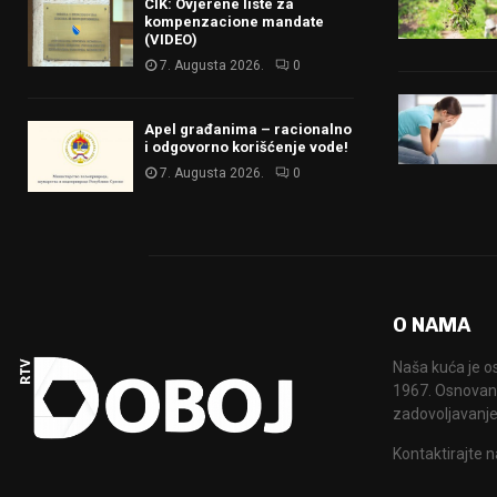
CIK: Ovjerene liste za
kompenzacione mandate
(VIDEO)
7. Augusta 2026.
0
Apel građanima – racionalno
i odgovorno korišćenje vode!
7. Augusta 2026.
0
O NAMA
Naša kuća je o
1967. Osnovana
zadovoljavanje
Kontaktirajte n