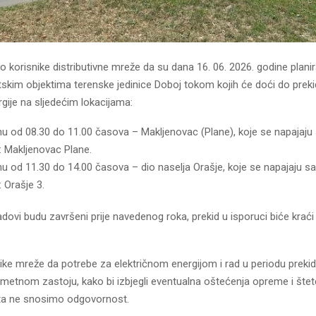
korisnike distributivne mreže da su dana 16. 06. 2026. godine planir
skim objektima terenske jedinice Doboj tokom kojih će doći do preki
rgije na sljedećim lokacijama:
u od 08.30 do 11.00 časova – Makljenovac (Plane), koje se napajaju 
: Makljenovac Plane.
u od 11.30 do 14.00 časova – dio naselja Orašje, koje se napajaju sa
 Orašje 3.
adovi budu završeni prije navedenog roka, prekid u isporuci biće kraći
ike mreže da potrebe za električnom energijom i rad u periodu preki
dmetnom zastoju, kako bi izbjegli eventualna oštećenja opreme i šte
ta ne snosimo odgovornost.