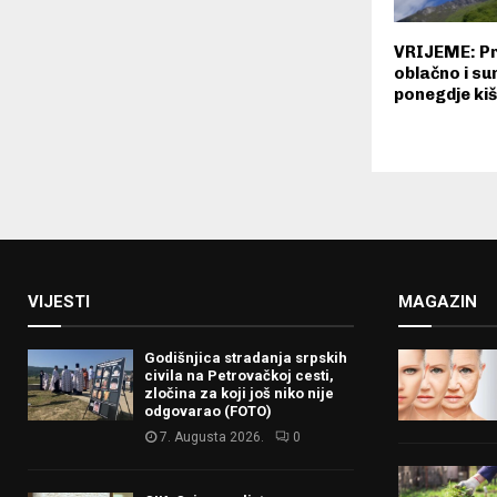
VRIJEME: Pr
oblačno i su
ponegdje ki
VIJESTI
MAGAZIN
Godišnjica stradanja srpskih
civila na Petrovačkoj cesti,
zločina za koji još niko nije
odgovarao (FOTO)
7. Augusta 2026.
0