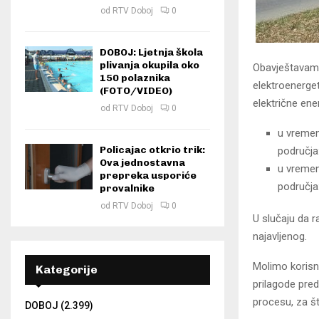
od
RTV Doboj
0
DOBOJ: Ljetnja škola
plivanja okupila oko
Obavještavamo 
150 polaznika
elektroenerget
(FOTO/VIDEO)
električne ene
od
RTV Doboj
0
u vremen
Policajac otkrio trik:
područja
Ova jednostavna
u vremen
prepreka usporiće
područja:
provalnike
od
RTV Doboj
0
U slučaju da r
najavljenog.
Molimo korisn
Kategorije
prilagode pre
procesu, za š
DOBOJ
(2.399)