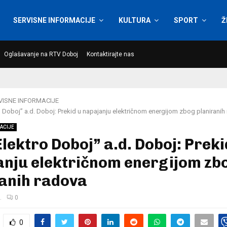
SERVISNE INFORMACIJE
KULTURA
SPORT
Ž
Oglašavanje na RTV Doboj
Kontaktirajte nas
VISNE INFORMACIJE
 Doboj” a.d. Doboj: Prekid u napajanju električnom energijom zbog planiranih
ACIJE
lektro Doboj” a.d. Doboj: Preki
anju električnom energijom zb
ranih radova
.
0
0