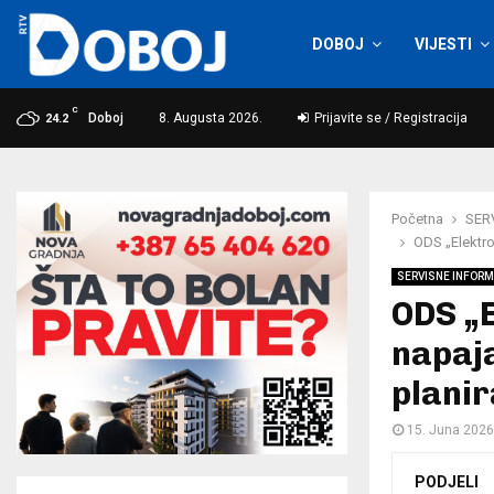
DOBOJ
VIJESTI
C
Doboj
8. Augusta 2026.
Prijavite se / Registracija
24.2
Početna
SER
ODS „Elektro
SERVISNE INFORM
ODS „E
napaj
plani
15. Juna 2026
PODJELI