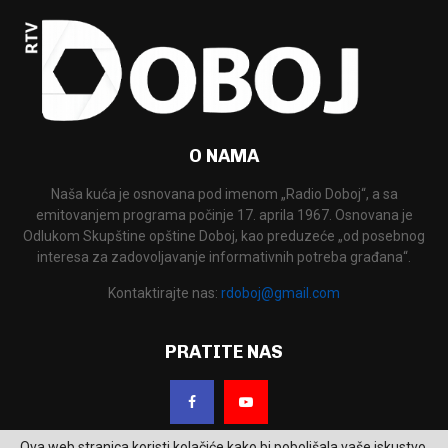
O NAMA
Naša kuća je osnovana pod imenom „Radio Doboj“, a sa
emitovanjem programa počinje 17. aprila 1967. Osnovana je
Odlukom Skupštine opštine Doboj, kao preduzeće „od posebnog
interesa za zadovoljavanje informativnih potreba građana“.
Kontaktirajte nas:
rdoboj@gmail.com
PRATITE NAS
Ova web stranica koristi kolačiće kako bi poboljšala vaše iskustvo.