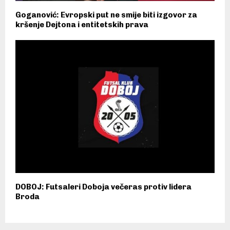
Goganović: Evropski put ne smije biti izgovor za
kršenje Dejtona i entitetskih prava
DOBOJ: Futsaleri Doboja večeras protiv lidera
Broda