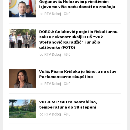
Goganović: Helezovim primitivnim
izjavama više neću davati na značaju
od
RTV Doboj
0
DOBOJ: Golubović posjetio fiskulturnu
salu u rekonstrukciji u OŠ “Vuk
Stefanović Karadžić” i uručio
udžbenike (FOTO)
od
RTV Doboj
0
Vulić: Pismo Krišoku je lično, a ne stav
Parlamentarne skupštine
od
RTV Doboj
0
VRIJEME: Sutra nestabilno,
temperatura do 38 stepeni
od
RTV Doboj
0