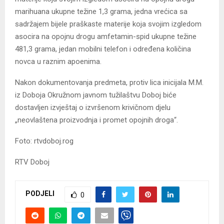
marihuana ukupne težine 1,3 grama, jedna vrećica sa
sadržajem bijele praškaste materije koja svojim izgledom
asocira na opojnu drogu amfetamin-spid ukupne težine
481,3 grama, jedan mobilni telefon i određena količina
novca u raznim apoenima.
Nakon dokumentovanja predmeta, protiv lica inicijala M.M.
iz Doboja Okružnom javnom tužilaštvu Doboj biće
dostavljen izvještaj o izvršenom krivičnom djelu
„neovlaštena proizvodnja i promet opojnih droga“.
Foto: rtvdoboj.rog
RTV Doboj
PODJELI
0