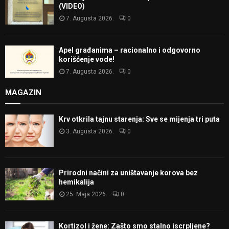
(VIDEO)
7. Augusta 2026.
0
Apel građanima – racionalno i odgovorno
korišćenje vode!
7. Augusta 2026.
0
MAGAZIN
Krv otkrila tajnu starenja: Sve se mijenja tri puta
3. Augusta 2026.
0
Prirodni načini za uništavanje korova bez
hemikalija
25. Maja 2026.
0
Kortizol i žene: Zašto smo stalno iscrpljene?