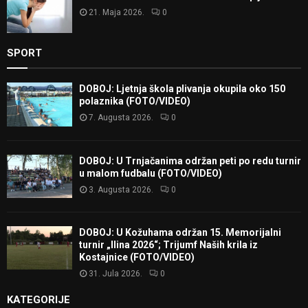
21. Maja 2026.
0
SPORT
DOBOJ: Ljetnja škola plivanja okupila oko 150
polaznika (FOTO/VIDEO)
7. Augusta 2026.
0
DOBOJ: U Trnjačanima održan peti po redu turnir
u malom fudbalu (FOTO/VIDEO)
3. Augusta 2026.
0
DOBOJ: U Kožuhama održan 15. Memorijalni
turnir „Ilina 2026“; Trijumf Naših krila iz
Kostajnice (FOTO/VIDEO)
31. Jula 2026.
0
KATEGORIJE