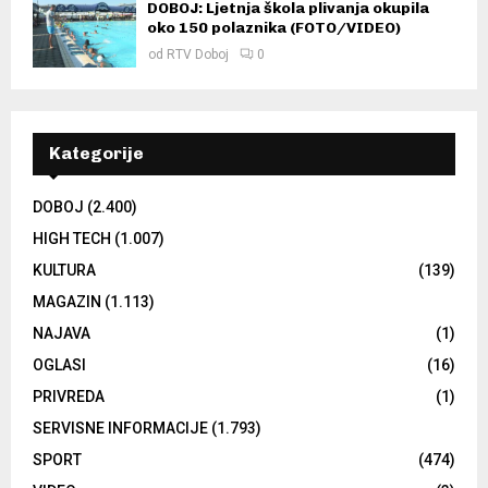
DOBOJ: Ljetnja škola plivanja okupila
oko 150 polaznika (FOTO/VIDEO)
od
RTV Doboj
0
Kategorije
DOBOJ
(2.400)
HIGH TECH
(1.007)
KULTURA
(139)
MAGAZIN
(1.113)
NAJAVA
(1)
OGLASI
(16)
PRIVREDA
(1)
SERVISNE INFORMACIJE
(1.793)
SPORT
(474)