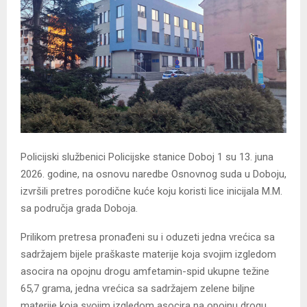
Policijski službenici Policijske stanice Doboj 1 su 13. juna
2026. godine, na osnovu naredbe Osnovnog suda u Doboju,
izvršili pretres porodične kuće koju koristi lice inicijala M.M.
sa područja grada Doboja.
Prilikom pretresa pronađeni su i oduzeti jedna vrećica sa
sadržajem bijele praškaste materije koja svojim izgledom
asocira na opojnu drogu amfetamin-spid ukupne težine
65,7 grama, jedna vrećica sa sadržajem zelene biljne
materije koja svojim izgledom asocira na opojnu drogu