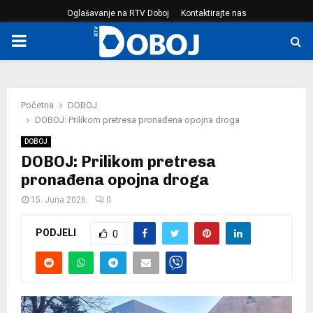
Oglašavanje na RTV Doboj
Kontaktirajte nas
PRIMARY
MENU
Početna
DOBOJ
DOBOJ: Prilikom pretresa pronađena opojna droga
DOBOJ
DOBOJ: Prilikom pretresa
pronađena opojna droga
15. Juna 2026.
0
PODJELI
0