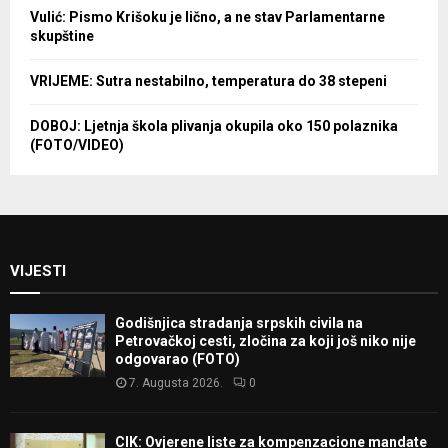
Vulić: Pismo Krišoku je lično, a ne stav Parlamentarne
skupštine
VRIJEME: Sutra nestabilno, temperatura do 38 stepeni
DOBOJ: Ljetnja škola plivanja okupila oko 150 polaznika
(FOTO/VIDEO)
VIJESTI
Godišnjica stradanja srpskih civila na
Petrovačkoj cesti, zločina za koji još niko nije
odgovarao (FOTO)
7. Augusta 2026.
0
CIK: Ovjerene liste za kompenzacione mandate