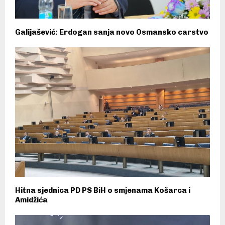
Galijašević: Erdogan sanja novo Osmansko carstvo
Hitna sjednica PD PS BiH o smjenama Košarca i
Amidžića