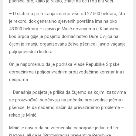
pšenice, što, kako je rekao, znači da će i rod biti veći.
– U sistemu premiranja imamo više od 27.500 hektara, što
je rekord, dok generalno sjetvenih površina ima na oko
43.000 hektara – izjavio je Minić novinarima u Kladarima
kod Srpca gdje je posjetio domaćinstvo Đure Cvijića na
čijem je imanju organizovana žetva pšenice i javno vaganje
poljoprivrednih kultura.
On je napomenuo da je podrška Vlade Republike Srpske
domaćinima i poljoprivrednim proizvođačima konstantna i
nesporna.
– Današnja posjeta je prilika da čujemo sa kojim izazovima
se proizvođači suočavaju na početku proizvodnje ječma i
pšenice, te da nađemo način da prevaziđemo probleme –
rekao je Minić.
Minić je naveo da su vremenske nepogode jedan od tih
izazova, ali da je “Protivgradna preventiva Republike