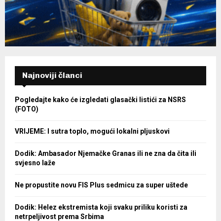
Najnoviji članci
Pogledajte kako će izgledati glasački listići za NSRS
(FOTO)
VRIJEME: I sutra toplo, mogući lokalni pljuskovi
Dodik: Ambasador Njemačke Granas ili ne zna da čita ili
svjesno laže
Ne propustite novu FIS Plus sedmicu za super uštede
Dodik: Helez ekstremista koji svaku priliku koristi za
netrpeljivost prema Srbima