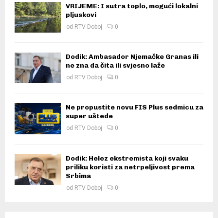
VRIJEME: I sutra toplo, mogući lokalni
pljuskovi
od
RTV Doboj
0
Dodik: Ambasador Njemačke Granas ili
ne zna da čita ili svjesno laže
od
RTV Doboj
0
Ne propustite novu FIS Plus sedmicu za
super uštede
od
RTV Doboj
0
Dodik: Helez ekstremista koji svaku
priliku koristi za netrpeljivost prema
Srbima
od
RTV Doboj
0