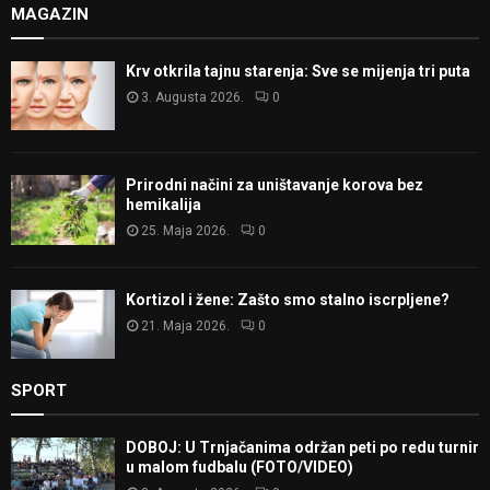
MAGAZIN
Krv otkrila tajnu starenja: Sve se mijenja tri puta
3. Augusta 2026.
0
Prirodni načini za uništavanje korova bez
hemikalija
25. Maja 2026.
0
Kortizol i žene: Zašto smo stalno iscrpljene?
21. Maja 2026.
0
SPORT
DOBOJ: U Trnjačanima održan peti po redu turnir
u malom fudbalu (FOTO/VIDEO)