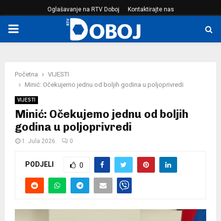
Oglašavanje na RTV Doboj
Kontaktirajte nas
PRIMARY
MENU
Početna
VIJESTI
Minić: Očekujemo jednu od boljih godina u poljoprivredi
VIJESTI
Minić: Očekujemo jednu od boljih
godina u poljoprivredi
1. Jula 2026.
0
PODJELI
0