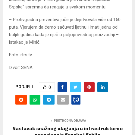
Srpske” spremna da reaguje u svakom momentu.
– Protivgradna preventiva juče je dejstvovala više od 150
puta. Vjerujem da ćemo sačuvati ljetinu i imati jednu od
boljih godina kada je riječ o poljoprivrednoj proizvodnji –
istakao je Minić.
Foto: rtrs.tv
Izvor: SRNA
PODJELI
0
PRETHODNA OBJAVA
Nastavak snažnog ulaganja u infrastrukturno
povezivanje Srpske i Srbije