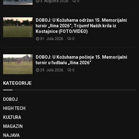
3. Augusta 2026.
0
DOBOJ: U Kožuhama održan 15. Memorijalni
turnir „Ilina 2026“; Trijumf Naših krila iz
Kostajnice (FOTO/VIDEO)
31. Jula 2026.
0
DOBOJ: U Kožuhama počinje 15. Memorijalni
turnir u fudbalu „Ilina 2026“
29. Jula 2026.
0
KATEGORIJE
DOBOJ
HIGH TECH
KULTURA
MAGAZIN
NAJAVA