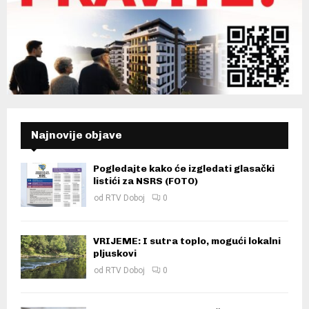
Najnovije objave
Pogledajte kako će izgledati glasački
listići za NSRS (FOTO)
od
RTV Doboj
0
VRIJEME: I sutra toplo, mogući lokalni
pljuskovi
od
RTV Doboj
0