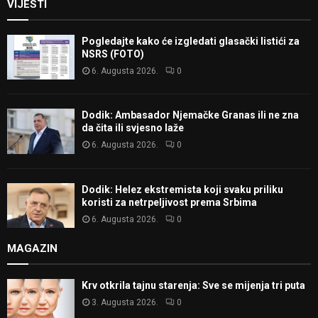
VIJESTI
Pogledajte kako će izgledati glasački listići za
NSRS (FOTO)
6. Augusta 2026.
0
Dodik: Ambasador Njemačke Granas ili ne zna
da čita ili svjesno laže
6. Augusta 2026.
0
Dodik: Helez ekstremista koji svaku priliku
koristi za netrpeljivost prema Srbima
6. Augusta 2026.
0
MAGAZIN
Krv otkrila tajnu starenja: Sve se mijenja tri puta
3. Augusta 2026.
0