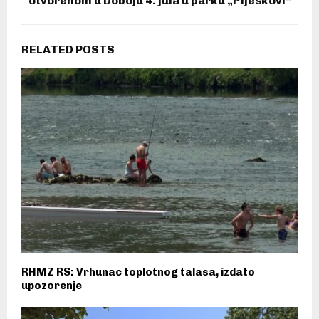
otvorenom u Doboju 4. jula u parku „Pijeskovi“
RELATED POSTS
RHMZ RS: Vrhunac toplotnog talasa, izdato
upozorenje