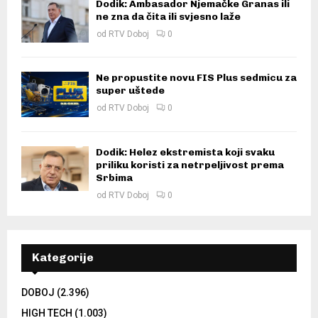
Dodik: Ambasador Njemačke Granas ili
ne zna da čita ili svjesno laže
od
RTV Doboj
0
Ne propustite novu FIS Plus sedmicu za
super uštede
od
RTV Doboj
0
Dodik: Helez ekstremista koji svaku
priliku koristi za netrpeljivost prema
Srbima
od
RTV Doboj
0
Kategorije
DOBOJ
(2.396)
HIGH TECH
(1.003)