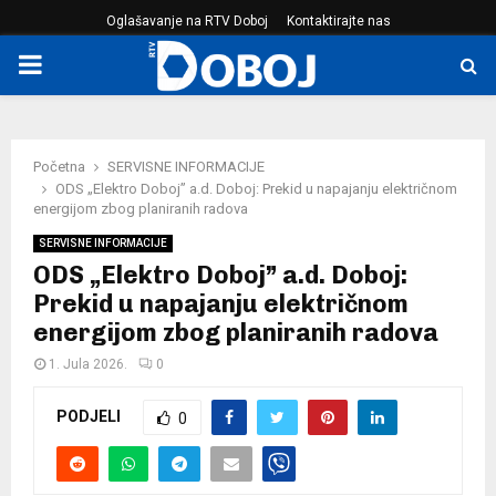
Oglašavanje na RTV Doboj
Kontaktirajte nas
PRIMARY
MENU
Početna
SERVISNE INFORMACIJE
ODS „Elektro Doboj” a.d. Doboj: Prekid u napajanju električnom
energijom zbog planiranih radova
SERVISNE INFORMACIJE
ODS „Elektro Doboj” a.d. Doboj:
Prekid u napajanju električnom
energijom zbog planiranih radova
1. Jula 2026.
0
PODJELI
0