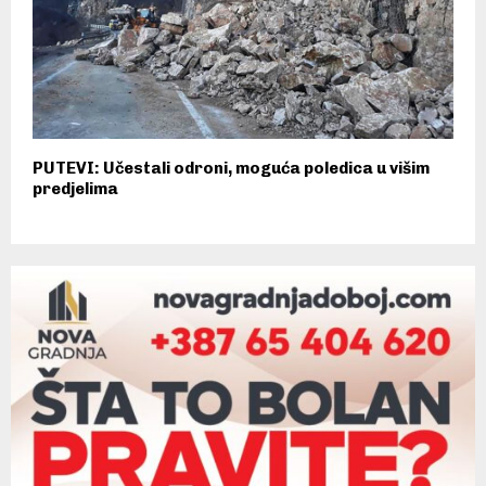
PUTEVI: Učestali odroni, moguća poledica u višim
predjelima