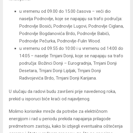
u vremenu od 09.00 do 15.00 časova – veći dio
naselja Podnovlje, koje se napajaju sa trafo područja:
Podnovlje Bosići, Podnovlje Lugovi, Podnovlje Ciglana,
Podnovlje Bogdanovića Brdo, Podnovlje Babići,
Podnovlje Pečurka, Podnovlje-Fulin Wood.
u vremenu od 09:55 do 10:00 i u vremenu od 14:00 do
14:05 – naselje Trnjani Donji, koje se napajaju sa trafo
područja: Božinci Donji – Eurogradnja, Trnjani Donji
Desetara, Trnjani Donji Lipljak, Trnjani Donji
Radivojevića Brdo, Trnjani Donji Karijana.
U slučaju da radovi budu završeni prije navedenog roka,
prekid u isporuci biće kraći od najavljenog.
Molimo korisnike mreže da potrebe za električnom
energijom i rad u periodu prekida napajanja prilagode
predmetnom zastoju, kako bi izbjegli eventualna oštećenja