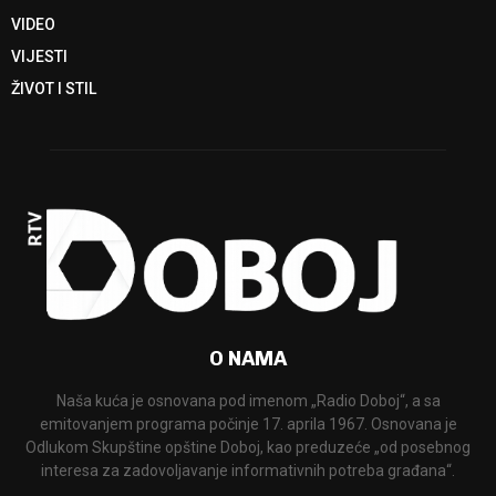
VIDEO
VIJESTI
ŽIVOT I STIL
O NAMA
Naša kuća je osnovana pod imenom „Radio Doboj“, a sa
emitovanjem programa počinje 17. aprila 1967. Osnovana je
Odlukom Skupštine opštine Doboj, kao preduzeće „od posebnog
interesa za zadovoljavanje informativnih potreba građana“.