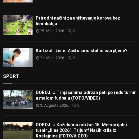
Prirodni načini za uništavanje korova bez
hemikalija
25. Maja 2026.
0
Kortizol i žene: Zašto smo stalno iscrpljene?
21. Maja 2026.
0
SPORT
DOBOJ: U Trnjačanima održan peti po redu turnir
u malom fudbalu (FOTO/VIDEO)
3. Augusta 2026.
0
DOBOJ: U Kožuhama održan 15. Memorijalni
turnir „Ilina 2026“; Trijumf Naših krila iz
Kostajnice (FOTO/VIDEO)