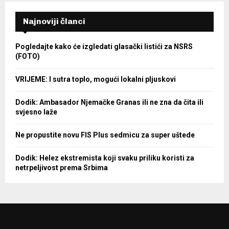
Najnoviji članci
Pogledajte kako će izgledati glasački listići za NSRS
(FOTO)
VRIJEME: I sutra toplo, mogući lokalni pljuskovi
Dodik: Ambasador Njemačke Granas ili ne zna da čita ili
svjesno laže
Ne propustite novu FIS Plus sedmicu za super uštede
Dodik: Helez ekstremista koji svaku priliku koristi za
netrpeljivost prema Srbima