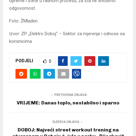
opreme i štete u radnom procesu, za šta ne snosimo
odgovornost.
Foto: ŽMladen
Izvor: ZP „Elektro Doboj” – Sektor za mjerenje i odnose sa
korisnicima
PODJELI
0
PRETHODNA OBJAVA
VRIJEME: Danas toplo, nestabilno i sparno
SLEDEĆA OBJAVA
DOBOJ: Najveći street workout trening na