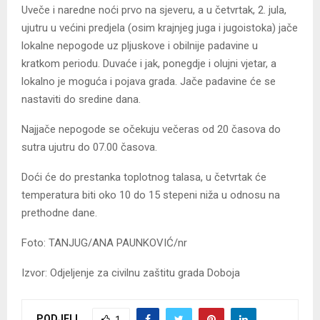
Uveče i naredne noći prvo na sjeveru, a u četvrtak, 2. jula,
ujutru u većini predjela (osim krajnjeg juga i jugoistoka) jače
lokalne nepogode uz pljuskove i obilnije padavine u
kratkom periodu. Duvaće i jak, ponegdje i olujni vjetar, a
lokalno je moguća i pojava grada. Jače padavine će se
nastaviti do sredine dana.
Najjače nepogode se očekuju večeras od 20 časova do
sutra ujutru do 07.00 časova.
Doći će do prestanka toplotnog talasa, u četvrtak će
temperatura biti oko 10 do 15 stepeni niža u odnosu na
prethodne dane.
Foto: TANJUG/ANA PAUNKOVIĆ/nr
Izvor: Odjeljenje za civilnu zaštitu grada Doboja
PODJELI