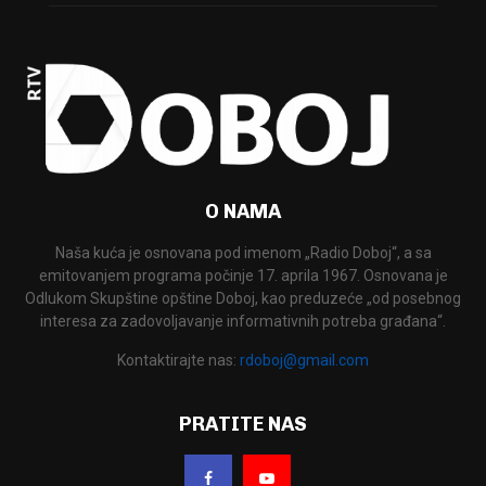
O NAMA
Naša kuća je osnovana pod imenom „Radio Doboj“, a sa
emitovanjem programa počinje 17. aprila 1967. Osnovana je
Odlukom Skupštine opštine Doboj, kao preduzeće „od posebnog
interesa za zadovoljavanje informativnih potreba građana“.
Kontaktirajte nas:
rdoboj@gmail.com
PRATITE NAS