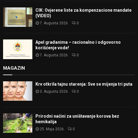
CIK: Ovjerene liste za kompenzacione mandate
(VIDEO)
7. Augusta 2026.
0
Apel građanima – racionalno i odgovorno
korišćenje vode!
7. Augusta 2026.
0
MAGAZIN
Krv otkrila tajnu starenja: Sve se mijenja tri puta
3. Augusta 2026.
0
Prirodni načini za uništavanje korova bez
hemikalija
25. Maja 2026.
0