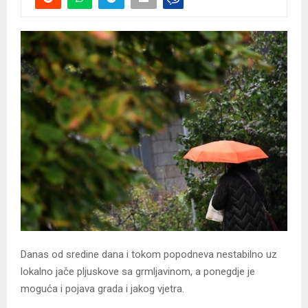
Danas od sredine dana i tokom popodneva nestabilno uz
lokalno jače pljuskove sa grmljavinom, a ponegdje je
moguća i pojava grada i jakog vjetra.