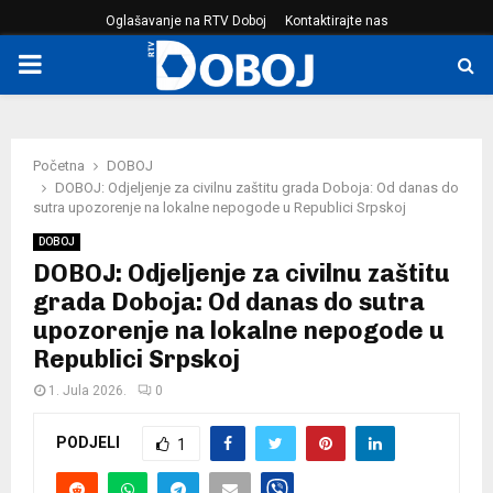
Oglašavanje na RTV Doboj
Kontaktirajte nas
PRIMARY
MENU
Početna
DOBOJ
DOBOJ: Odjeljenje za civilnu zaštitu grada Doboja: Od danas do
sutra upozorenje na lokalne nepogode u Republici Srpskoj
DOBOJ
DOBOJ: Odjeljenje za civilnu zaštitu
grada Doboja: Od danas do sutra
upozorenje na lokalne nepogode u
Republici Srpskoj
1. Jula 2026.
0
PODJELI
1