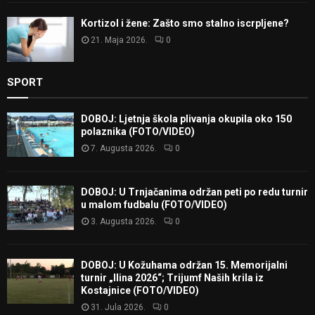
Kortizol i žene: Zašto smo stalno iscrpljene?
21. Maja 2026.
0
SPORT
DOBOJ: Ljetnja škola plivanja okupila oko 150
polaznika (FOTO/VIDEO)
7. Augusta 2026.
0
DOBOJ: U Trnjačanima održan peti po redu turnir
u malom fudbalu (FOTO/VIDEO)
3. Augusta 2026.
0
DOBOJ: U Kožuhama održan 15. Memorijalni
turnir „Ilina 2026“; Trijumf Naših krila iz
Kostajnice (FOTO/VIDEO)
31. Jula 2026.
0