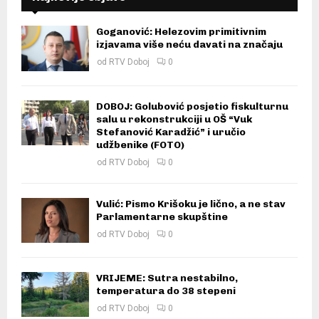
Goganović: Helezovim primitivnim
izjavama više neću davati na značaju
od
RTV Doboj
0
DOBOJ: Golubović posjetio fiskulturnu
salu u rekonstrukciji u OŠ “Vuk
Stefanović Karadžić” i uručio
udžbenike (FOTO)
od
RTV Doboj
0
Vulić: Pismo Krišoku je lično, a ne stav
Parlamentarne skupštine
od
RTV Doboj
0
VRIJEME: Sutra nestabilno,
temperatura do 38 stepeni
od
RTV Doboj
0