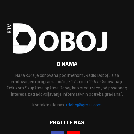
O NAMA
Naša kuća je osnovana pod imenom „Radio Doboj“, a sa
emitovanjem programa počinje 17. aprila 1967. Osnovana je
Odlukom Skupštine opštine Doboj, kao preduzeće „od posebnog
interesa za zadovoljavanje informativnih potreba građana“.
Kontaktirajte nas:
rdoboj@gmail.com
PRATITE NAS