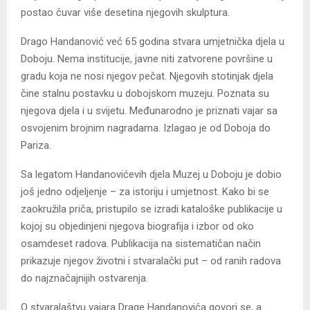
postao čuvar više desetina njegovih skulptura.
Drago Handanović već 65 godina stvara umjetnička djela u
Doboju. Nema institucije, javne niti zatvorene površine u
gradu koja ne nosi njegov pečat. Njegovih stotinjak djela
čine stalnu postavku u dobojskom muzeju. Poznata su
njegova djela i u svijetu. Međunarodno je priznati vajar sa
osvojenim brojnim nagradama. Izlagao je od Doboja do
Pariza.
Sa legatom Handanovićevih djela Muzej u Doboju je dobio
još jedno odjeljenje – za istoriju i umjetnost. Kako bi se
zaokružila priča, pristupilo se izradi kataloške publikacije u
kojoj su objedinjeni njegova biografija i izbor od oko
osamdeset radova. Publikacija na sistematičan način
prikazuje njegov životni i stvaralački put – od ranih radova
do najznačajnijih ostvarenja.
O stvaralaštvu vajara Drage Handanovića govori se, a