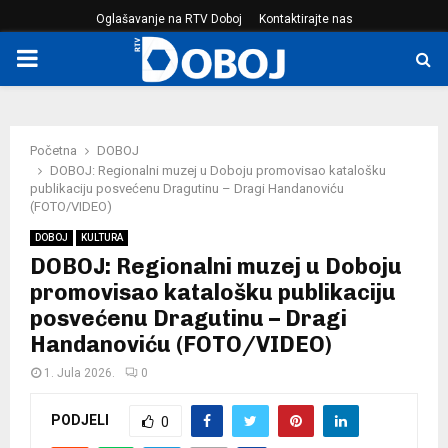
Oglašavanje na RTV Doboj
Kontaktirajte nas
PRIMARY
MENU
Početna
DOBOJ
DOBOJ: Regionalni muzej u Doboju promovisao katalošku
publikaciju posvećenu Dragutinu – Dragi Handanoviću
(FOTO/VIDEO)
DOBOJ
KULTURA
DOBOJ: Regionalni muzej u Doboju
promovisao katalošku publikaciju
posvećenu Dragutinu – Dragi
Handanoviću (FOTO/VIDEO)
1. Jula 2026.
0
PODJELI
0