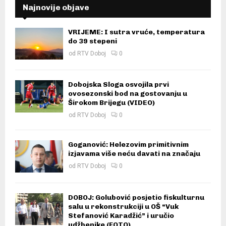
Najnovije objave
VRIJEME: I sutra vruće, temperatura
do 39 stepeni
od
RTV Doboj
0
Dobojska Sloga osvojila prvi
ovosezonski bod na gostovanju u
Širokom Brijegu (VIDEO)
od
RTV Doboj
0
Goganović: Helezovim primitivnim
izjavama više neću davati na značaju
od
RTV Doboj
0
DOBOJ: Golubović posjetio fiskulturnu
salu u rekonstrukciji u OŠ “Vuk
Stefanović Karadžić” i uručio
udžbenike (FOTO)