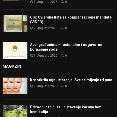
7. Augusta 2026.
0
CIK: Ovjerene liste za kompenzacione mandate
(VIDEO)
7. Augusta 2026.
0
Apel građanima – racionalno i odgovorno
korišćenje vode!
7. Augusta 2026.
0
MAGAZIN
Krv otkrila tajnu starenja: Sve se mijenja tri puta
3. Augusta 2026.
0
Prirodni načini za uništavanje korova bez
hemikalija