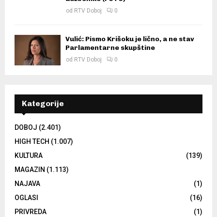
od
RTV Doboj
0
Vulić: Pismo Krišoku je lično, a ne stav
Parlamentarne skupštine
od
RTV Doboj
0
Kategorije
DOBOJ
(2.401)
HIGH TECH
(1.007)
KULTURA
(139)
MAGAZIN
(1.113)
NAJAVA
(1)
OGLASI
(16)
PRIVREDA
(1)