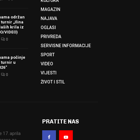
KULTURA
MAGAZIN
hama održan
NAJAVA
turnir „Ilina
aših krila iz
OGLASI
TO/VIDEO)
PRIVREDA
0
SERVISNE INFORMACIJE
SPORT
hama počinje
 turnir u
VIDEO
026“
VIJESTI
0
ŽIVOT I STIL
PRATITE NAS
17. aprila