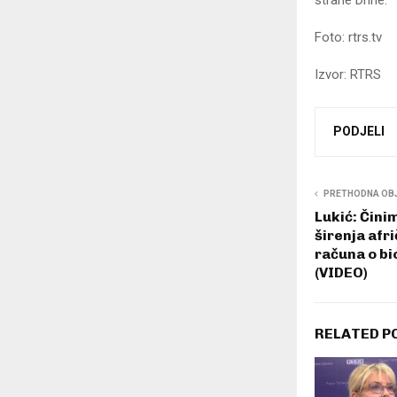
strane Drine.
Foto: rtrs.tv
Izvor: RTRS
PODJELI
PRETHODNA OB
Lukić: Čini
širenja afr
računa o b
(VIDEO)
RELATED P