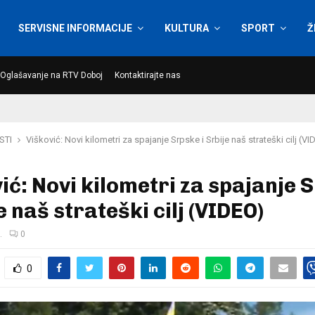
SERVISNE INFORMACIJE
KULTURA
SPORT
Ž
Oglašavanje na RTV Doboj
Kontaktirajte nas
STI
Višković: Novi kilometri za spajanje Srpske i Srbije naš strateški cilj (V
ić: Novi kilometri za spajanje 
je naš strateški cilj (VIDEO)
.
0
0