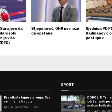
: Sarajevo da
Stjepanović: OHR ne može
Sjednica PD PS
 da visoki
da opstane
Radmanović os
nije više
postupak
IDEO)
SPORT
Krv otkrila tajnu starenja: Sve
DOBOJ: U Trnj
se mijenja tri puta
održan peti po 
malom fudbalu
3. Augusta 2026.
0
3. Augusta 202