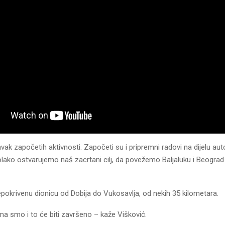
vak započetih aktivnosti. Započeti su i pripremni radovi na dijelu au
lako ostvarujemo naš zacrtani cilj, da povežemo Baljaluku i Beograd
okrivenu dionicu od Dobija do Vukosavlja, od nekih 35 kilometara.
a smo i to će biti završeno – kaže Višković.