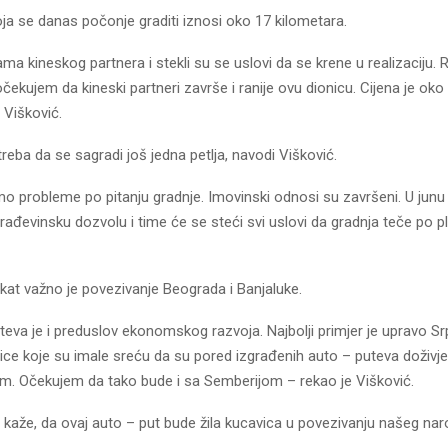
ja se danas počonje graditi iznosi oko 17 kilometara.
ama kineskog partnera i stekli su se uslovi da se krene u realizaciju. 
a očekujem da kineski partneri završe i ranije ovu dionicu. Cijena je ok
 Višković.
reba da se sagradi još jedna petlja, navodi Višković.
o probleme po pitanju gradnje. Imovinski odnosi su završeni. U jun
 građevinsku dozvolu i time će se steći svi uslovi da gradnja teče po p
ekat važno je povezivanje Beograda i Banjaluke.
teva je i preduslov ekonomskog razvoja. Najbolji primjer je upravo S
ice koje su imale sreću da su pored izgrađenih auto – puteva doživje
. Očekujem da tako bude i sa Semberijom – rekao je Višković.
 kaže, da ovaj auto – put bude žila kucavica u povezivanju našeg nar