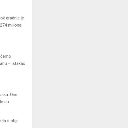
Rok gradnje je
o 274 miliona
u ćemo
lanu – istakao
rpska. One
le su
oda s obje