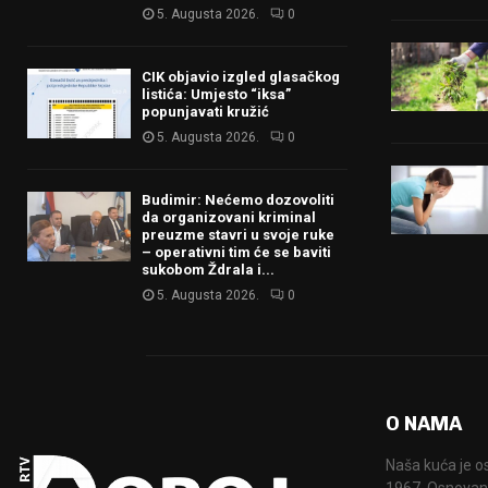
5. Augusta 2026.
0
CIK objavio izgled glasačkog
listića: Umjesto “iksa”
popunjavati kružić
5. Augusta 2026.
0
Budimir: Nećemo dozovoliti
da organizovani kriminal
preuzme stavri u svoje ruke
– operativni tim će se baviti
sukobom Ždrala i...
5. Augusta 2026.
0
O NAMA
Naša kuća je o