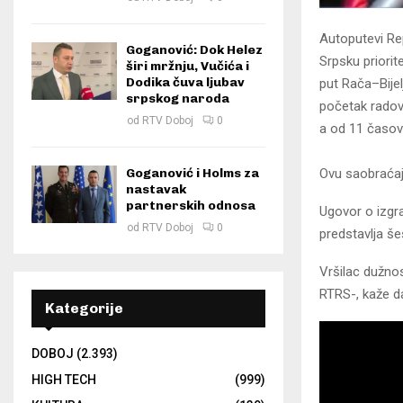
Autoputevi Re
Goganović: Dok Helez
Srpsku priorit
širi mržnju, Vučića i
Dodika čuva ljubav
put Rača–Bijel
srpskog naroda
početak radov
od
RTV Doboj
0
a od 11 časov
Goganović i Holms za
Ovu saobraćaj
nastavak
partnerskih odnosa
Ugovor o izgra
od
RTV Doboj
0
predstavlja šes
Vršilac dužno
RTRS-, kaže da
Kategorije
DOBOJ
(2.393)
HIGH TECH
(999)