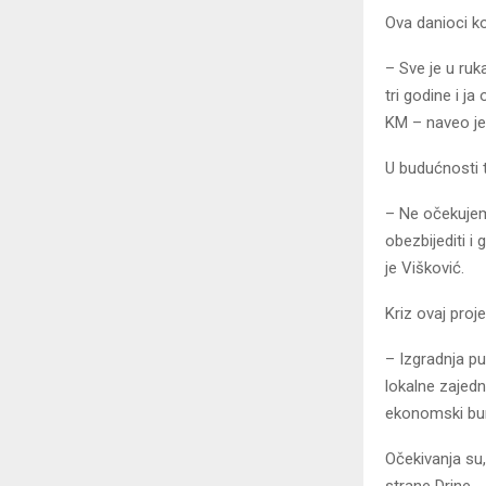
Ova danioci ko
– Sve je u ruk
tri godine i j
KM – naveo je
U budućnosti t
– Ne očekujem
obezbijediti i
je Višković.
Kriz ovaj proj
– Izgradnja pu
lokalne zajedn
ekonomski bum
Očekivanja su,