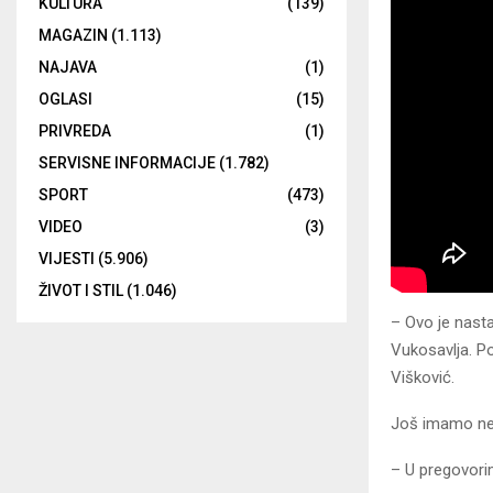
KULTURA
(139)
MAGAZIN
(1.113)
NAJAVA
(1)
OGLASI
(15)
PRIVREDA
(1)
SERVISNE INFORMACIJE
(1.782)
SPORT
(473)
VIDEO
(3)
VIJESTI
(5.906)
ŽIVOT I STIL
(1.046)
– Ovo je nasta
Vukosavlja. Po
Višković.
Јoš imamo nep
– U pregovorim