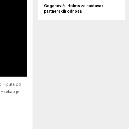
Goganović i Holms za nastavak
partnerskih odnosa
to – puta od
 – rekao je