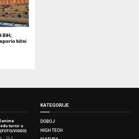
 BiH;
porio hitni
KATEGORIJE
ačanima
DOBOJ
redu turnir u
HIGH TECH
 (FOTO/VIDEO)
6.
0