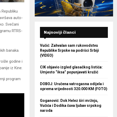
 Republiku
završava auto-
čko. Svečani
rogramu RTRS-
Najnoviji članci
Vučić: Zahvalan sam rukovodstvu
skih banaka.
Republike Srpske na podršci Srbiji
(VIDEO)
rošle godine i
CIK objavio izgled glasačkog listića:
panije iz Kine.
Umjesto “iksa” popunjavati kružić
rnji program
DOBOJ: Uručena vatrogasna odijela i
oprema vrijednosti 320.000 KM (FOTO)
Goganović: Dok Helez širi mržnju,
Vučića i Dodika čuva ljubav srpskog
naroda