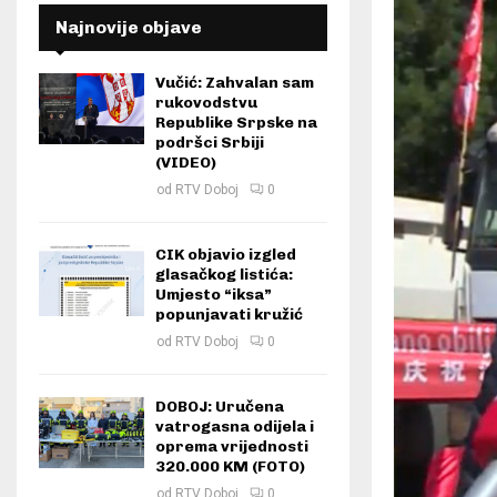
Najnovije objave
Vučić: Zahvalan sam
rukovodstvu
Republike Srpske na
podršci Srbiji
(VIDEO)
od
RTV Doboj
0
CIK objavio izgled
glasačkog listića:
Umjesto “iksa”
popunjavati kružić
od
RTV Doboj
0
DOBOJ: Uručena
vatrogasna odijela i
oprema vrijednosti
320.000 KM (FOTO)
od
RTV Doboj
0