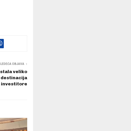
SLEDEĆA OBJAVA
stala veliko
a destinacija
 investitore