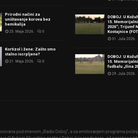
Prirodni načini za
DOBOJ: U Kožu
uništavanje korova bez
15. Memorijalni 
hemikalija
2026“; Trijumf N
25. Maja 2026.
0
Kostajnice (FO
31. Jula 2026.
Kortizol i žene: Zašto smo
stalno iscrpljene?
DOBOJ: U Kožu
21. Maja 2026.
0
15. Memorijalni
fudbalu „Ilina 2
29. Jula 2026.
snovana pod imenom „Radio Doboj“, a sa emitovanjem programa počinje 