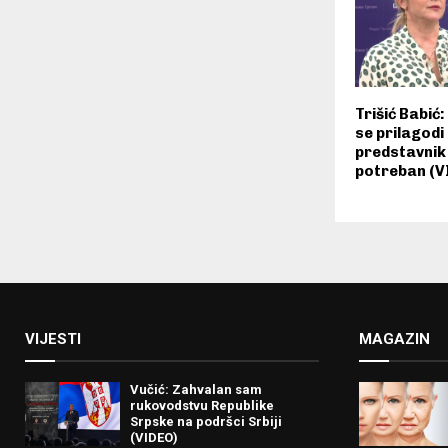
Trišić Babić
se prilagodi
predstavnik 
potreban (V
VIJESTI
MAGAZIN
Vučić: Zahvalan sam
rukovodstvu Republike
Srpske na podršci Srbiji
(VIDEO)