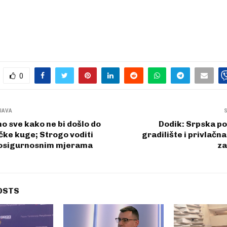
0
JAVA
mo sve kako ne bi došlo do
Dodik: Srpska po
ičke kuge; Strogo voditi
gradilište i privlačn
iosigurnosnim mjerama
za
OSTS