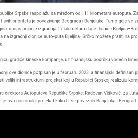
publike Srpske raspolažu sa mrežom od 111 kilometara autoputa. Za
et svih prioriteta je povezivanje Beograda i Banjaluke. Tamo gdje se 
jina, danas počinje izgradnja 17 kilometara duge dionice Bijeljina–Br
a na izgradnji dionice auto-puta Bijeljina–Brčko možete pratiti na p
a.
nicu gradiće kineske kompanije, uz finansijsku podršku vodećih kine
dnji ove dionice potpisan je u februaru 2023. a finansijski definisan p
ti veliki infrastrukturni projekat koji u Republici Srpskoj realizuju kom
sti direktora Autoputeva Republike Srpske, Radovan Višković, za Јuta
 je ovo nacionalni projekat kako bi se povezala Banjaluka i Beograd.