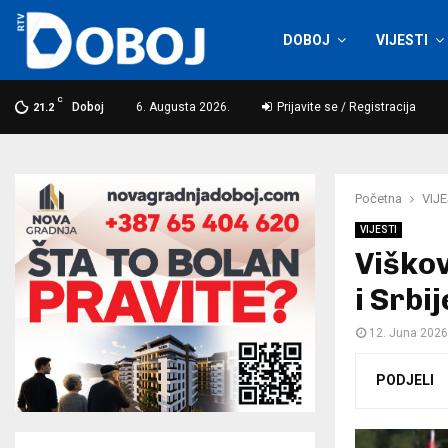
DOBOJ
VIJESTI
C
Doboj
6. Augusta 2026.
Prijavite se / Registracija
21.2
Početna
VIJE
VIJESTI
Viškov
i Srbi
12. Juna 2026
PODJELI