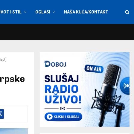
IVOT I STIL
OGLASI
NAŠA KUĆA/KONTAKT
IDEO)
Srpske