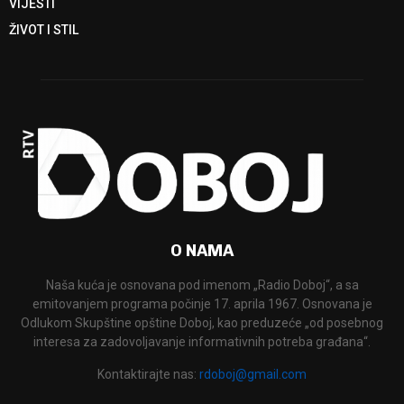
VIJESTI
ŽIVOT I STIL
O NAMA
Naša kuća je osnovana pod imenom „Radio Doboj“, a sa
emitovanjem programa počinje 17. aprila 1967. Osnovana je
Odlukom Skupštine opštine Doboj, kao preduzeće „od posebnog
interesa za zadovoljavanje informativnih potreba građana“.
Kontaktirajte nas:
rdoboj@gmail.com