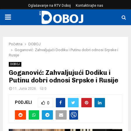
Oglašavanje na RTV Doboj
Kontaktirajte nas
PRIMARY
MENU
Početna
DOBOJ
Goganović: Zahvaljujući Dodiku i Putinu dobri odnosi Srpske i
Rusije
DOBOJ
Goganović: Zahvaljujući Dodiku i
Putinu dobri odnosi Srpske i Rusije
11. Juna 2026.
0
PODJELI
0