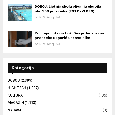
DOBOJ: Ljetnja škola plivanja okupila
oko 150 polaznika (FOTO/VIDEO)
od
RTV Doboj
0
Policajac otkrio trik: Ova jednostavna
prepreka usporiće provalnike
od
RTV Doboj
0
Kategorije
DOBOJ
(2.399)
HIGH TECH
(1.007)
KULTURA
(139)
MAGAZIN
(1.113)
NAJAVA
(1)