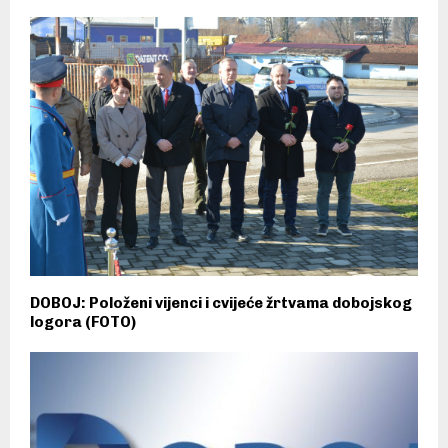
DOBOJ: Položeni vijenci i cvijeće žrtvama dobojskog
logora (FOTO)