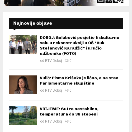
Najnovije objave
DOBOJ: Golubović posjetio fiskulturnu
salu u rekonstrukciji u OŠ “Vuk
Stefanović Karadžić” i uručio
udžbenike (FOTO)
od
RTV Doboj
0
Vulić: Pismo Krišoku je lično, a ne stav
Parlamentarne skupštine
od
RTV Doboj
0
VRIJEME: Sutra nestabilno,
temperatura do 38 stepeni
od
RTV Doboj
0