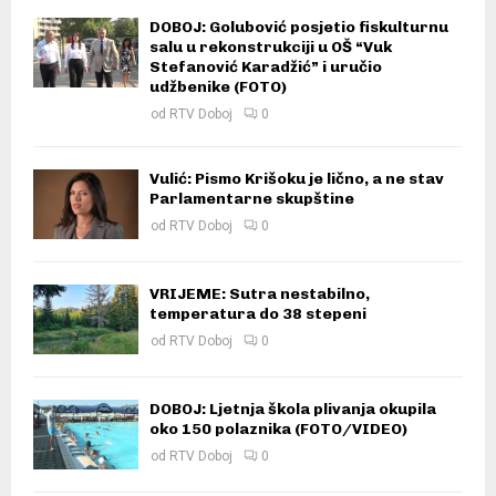
DOBOJ: Golubović posjetio fiskulturnu
salu u rekonstrukciji u OŠ “Vuk
Stefanović Karadžić” i uručio
udžbenike (FOTO)
od
RTV Doboj
0
Vulić: Pismo Krišoku je lično, a ne stav
Parlamentarne skupštine
od
RTV Doboj
0
VRIJEME: Sutra nestabilno,
temperatura do 38 stepeni
od
RTV Doboj
0
DOBOJ: Ljetnja škola plivanja okupila
oko 150 polaznika (FOTO/VIDEO)
od
RTV Doboj
0