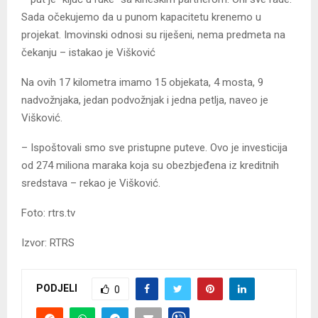
Sada očekujemo da u punom kapacitetu krenemo u
projekat. Imovinski odnosi su riješeni, nema predmeta na
čekanju – istakao je Višković
Na ovih 17 kilometra imamo 15 objekata, 4 mosta, 9
nadvožnjaka, jedan podvožnjak i jedna petlja, naveo je
Višković.
– Ispoštovali smo sve pristupne puteve. Ovo je investicija
od 274 miliona maraka koja su obezbjeđena iz kreditnih
sredstava – rekao je Višković.
Foto: rtrs.tv
Izvor: RTRS
PODJELI
0