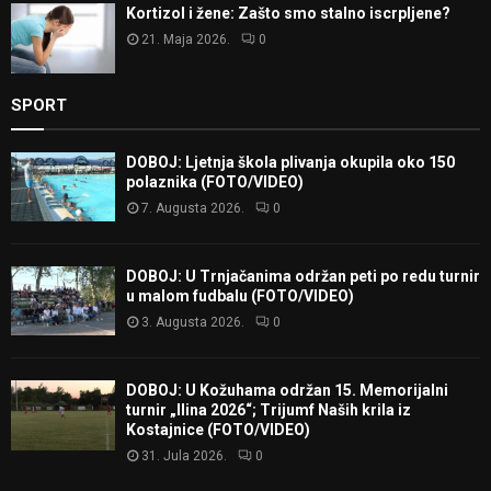
Kortizol i žene: Zašto smo stalno iscrpljene?
21. Maja 2026.
0
SPORT
DOBOJ: Ljetnja škola plivanja okupila oko 150
polaznika (FOTO/VIDEO)
7. Augusta 2026.
0
DOBOJ: U Trnjačanima održan peti po redu turnir
u malom fudbalu (FOTO/VIDEO)
3. Augusta 2026.
0
DOBOJ: U Kožuhama održan 15. Memorijalni
turnir „Ilina 2026“; Trijumf Naših krila iz
Kostajnice (FOTO/VIDEO)
31. Jula 2026.
0