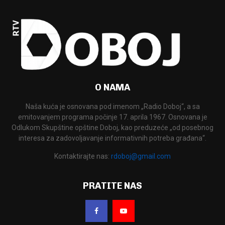
O NAMA
Naša kuća je osnovana pod imenom „Radio Doboj“, a sa
emitovanjem programa počinje 17. aprila 1967. Osnovana je
Odlukom Skupštine opštine Doboj, kao preduzeće „od posebnog
interesa za zadovoljavanje informativnih potreba građana“.
Kontaktirajte nas:
rdoboj@gmail.com
PRATITE NAS