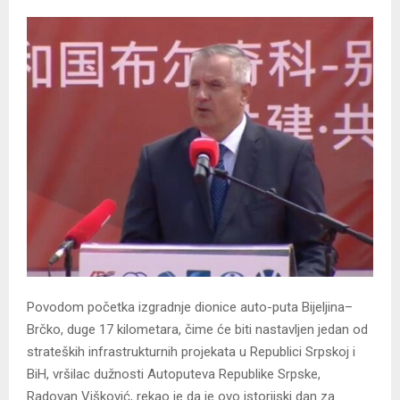
Povodom početka izgradnje dionice auto-puta Bijeljina–
Brčko, duge 17 kilometara, čime će biti nastavljen jedan od
strateških infrastrukturnih projekata u Republici Srpskoj i
BiH, vršilac dužnosti Autoputeva Republike Srpske,
Radovan Višković, rekao je da je ovo istorijski dan za