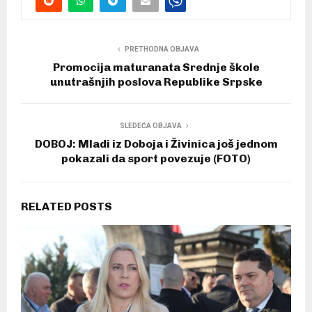
PRETHODNA OBJAVA
Promocija maturanata Srednje škole
unutrašnjih poslova Republike Srpske
SLEDEĆA OBJAVA
DOBOJ: Mladi iz Doboja i Živinica još jednom
pokazali da sport povezuje (FOTO)
RELATED POSTS