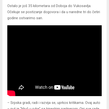
Ostalo je još 35 kilometara od Doboja do Vukosavlja.
Očekuje se postizanje dogovora i da u naredne tri do četiri
godine ostvarimo san.
– Srpska gradi, radi i razvija se, uprkos kritikama. Ovaj auto
– put je “ključ u ruke” sa kineskim partnerom. Oni sve rade.