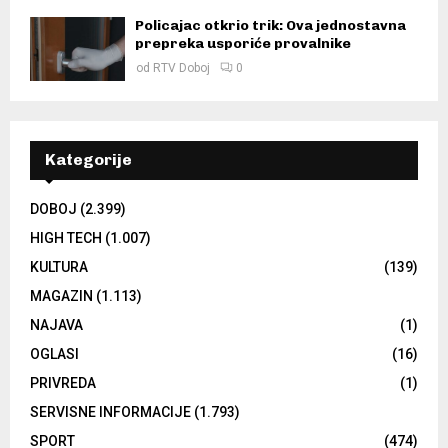
Policajac otkrio trik: Ova jednostavna
prepreka usporiće provalnike
od
RTV Doboj
0
Kategorije
DOBOJ
(2.399)
HIGH TECH
(1.007)
KULTURA
(139)
MAGAZIN
(1.113)
NAJAVA
(1)
OGLASI
(16)
PRIVREDA
(1)
SERVISNE INFORMACIJE
(1.793)
SPORT
(474)