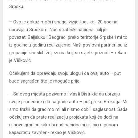
Srpsku.
– Ovo je dokaz moći i snage, vizije ljudi, koji 20 godina
upravljaju Srpskom. Naš strateški nacionali cilj je
povezati Baljaluku i Beograd, preko terirtorije Srpske i mi to
iz godine u godinu realizujemo. Naši poslovni partneri su iz
grupacije kineskih željeznica koji su svjetki priznati – rekao
je Višković.
Očekujem da opravdaju svoju ulogu i da ovaj auto – put
bude sagrađen što je moguće prije.
– Sa ovog mjesta pozivamo i vlasti Distrikta da ubrzaju
svoje procedure i da sagrade auto – put preko Brčkoga. Mi
smo tražili da gradimo mi ali nismo dobili saglasnost. Sada
očekujem da prate realizaciju projekata koji će doći na
njihovu granicu kako bi naš nacionalni cilj bio u punom
kapacitetu završen- rekao je Višković.