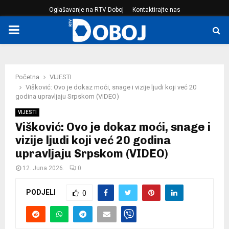
Oglašavanje na RTV Doboj
Kontaktirajte nas
PRIMARY
MENU
Početna
VIJESTI
Višković: Ovo je dokaz moći, snage i vizije ljudi koji već 20
godina upravljaju Srpskom (VIDEO)
VIJESTI
Višković: Ovo je dokaz moći, snage i
vizije ljudi koji već 20 godina
upravljaju Srpskom (VIDEO)
12. Juna 2026.
0
PODJELI
0