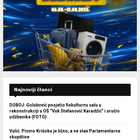
Najnoviji članci
DOBOJ: Golubović posjetio fiskulturnu salu u
rekonstrukciji u OŠ “Vuk Stefanović Karadžić” i uručio
udžbenike (FOTO)
Vulić: Pismo Krišoku je lično, a ne stav Parlamentarne
skupštine