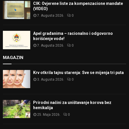
CIK: Ovjerene liste za kompenzacione mandate
(VIDEO)
7. Augusta 2026.
0
Apel građanima – racionalno i odgovorno
korišćenje vode!
7. Augusta 2026.
0
MAGAZIN
Krv otkrila tajnu starenja: Sve se mijenja tri puta
3. Augusta 2026.
0
Prirodni načini za uništavanje korova bez
hemikalija
25. Maja 2026.
0