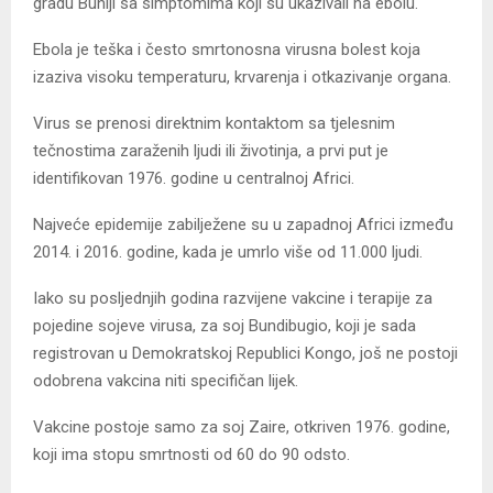
gradu Buniji sa simptomima koji su ukazivali na ebolu.
Ebola je teška i često smrtonosna virusna bolest koja
izaziva visoku temperaturu, krvarenja i otkazivanje organa.
Virus se prenosi direktnim kontaktom sa tjelesnim
tečnostima zaraženih ljudi ili životinja, a prvi put je
identifikovan 1976. godine u centralnoj Africi.
Najveće epidemije zabilježene su u zapadnoj Africi između
2014. i 2016. godine, kada je umrlo više od 11.000 ljudi.
Iako su posljednjih godina razvijene vakcine i terapije za
pojedine sojeve virusa, za soj Bundibugio, koji je sada
registrovan u Demokratskoj Republici Kongo, još ne postoji
odobrena vakcina niti specifičan lijek.
Vakcine postoje samo za soj Zaire, otkriven 1976. godine,
koji ima stopu smrtnosti od 60 do 90 odsto.