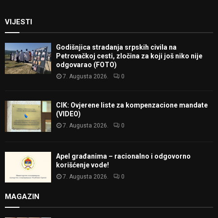
VIJESTI
Godišnjica stradanja srpskih civila na
Petrovačkoj cesti, zločina za koji još niko nije
odgovarao (FOTO)
7. Augusta 2026.
0
CIK: Ovjerene liste za kompenzacione mandate
(VIDEO)
7. Augusta 2026.
0
Apel građanima – racionalno i odgovorno
korišćenje vode!
7. Augusta 2026.
0
MAGAZIN