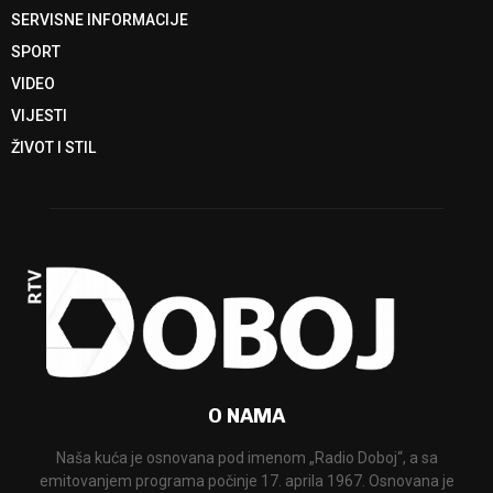
SERVISNE INFORMACIJE
SPORT
VIDEO
VIJESTI
ŽIVOT I STIL
O NAMA
Naša kuća je osnovana pod imenom „Radio Doboj“, a sa
emitovanjem programa počinje 17. aprila 1967. Osnovana je