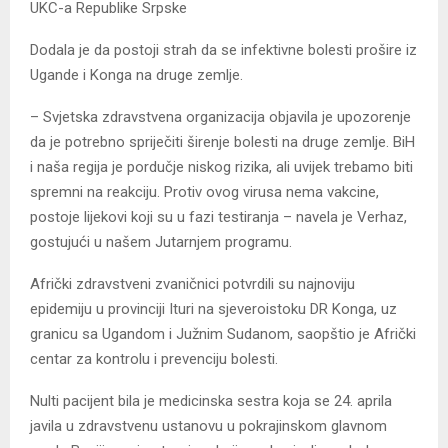
UKC-a Republike Srpske
Dodala je da postoji strah da se infektivne bolesti prošire iz
Ugande i Konga na druge zemlje.
– Svjetska zdravstvena organizacija objavila je upozorenje
da je potrebno spriječiti širenje bolesti na druge zemlje. BiH
i naša regija je pordučje niskog rizika, ali uvijek trebamo biti
spremni na reakciju. Protiv ovog virusa nema vakcine,
postoje lijekovi koji su u fazi testiranja – navela je Verhaz,
gostujući u našem Јutarnjem programu.
Afrički zdravstveni zvaničnici potvrdili su najnoviju
epidemiju u provinciji Ituri na sjeveroistoku DR Konga, uz
granicu sa Ugandom i Јužnim Sudanom, saopštio je Afrički
centar za kontrolu i prevenciju bolesti.
Nulti pacijent bila je medicinska sestra koja se 24. aprila
javila u zdravstvenu ustanovu u pokrajinskom glavnom