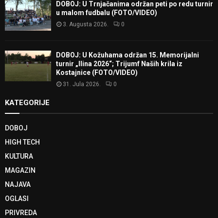
DOBOJ: U Trnjačanima održan peti po redu turnir
u malom fudbalu (FOTO/VIDEO)
3. Augusta 2026.
0
DOBOJ: U Kožuhama održan 15. Memorijalni
turnir „Ilina 2026“; Trijumf Naših krila iz
Kostajnice (FOTO/VIDEO)
31. Jula 2026.
0
KATEGORIJE
DOBOJ
HIGH TECH
KULTURA
MAGAZIN
NAJAVA
OGLASI
PRIVREDA