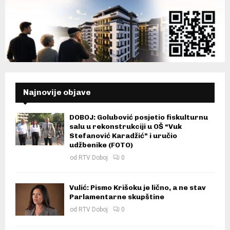
Najnovije objave
DOBOJ: Golubović posjetio fiskulturnu
salu u rekonstrukciji u OŠ “Vuk
Stefanović Karadžić” i uručio
udžbenike (FOTO)
od
RTV Doboj
0
Vulić: Pismo Krišoku je lično, a ne stav
Parlamentarne skupštine
od
RTV Doboj
0