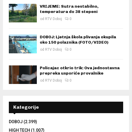
VRIJEME: Sutra nestabilno,
temperatura do 38 stepeni
od
RTV Doboj
0
DOBOJ: Ljetnja škola plivanja okupila
oko 150 polaznika (FOTO/VIDEO)
od
RTV Doboj
0
Policajac otkrio trik: Ova jednostavna
prepreka usporiće provalnike
od
RTV Doboj
0
Kategorije
DOBOJ
(2.399)
HIGH TECH
(1.007)