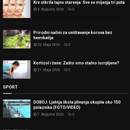
Krv otkrila tajnu starenja: Sve se mijenja tri puta
3. Augusta 2026.
0
Prirodni načini za uništavanje korova bez
hemikalija
25. Maja 2026.
0
Kortizol i žene: Zašto smo stalno iscrpljene?
21. Maja 2026.
0
SPORT
DOBOJ: Ljetnja škola plivanja okupila oko 150
polaznika (FOTO/VIDEO)
7. Augusta 2026.
0