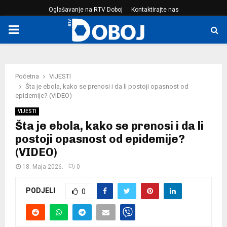
Oglašavanje na RTV Doboj
Kontaktirajte nas
PRIMARY
MENU
Početna
VIJESTI
Šta je ebola, kako se prenosi i da li postoji opasnost od
epidemije? (VIDEO)
VIJESTI
Šta je ebola, kako se prenosi i da li
postoji opasnost od epidemije?
(VIDEO)
18. Maja 2026.
0
PODJELI
0