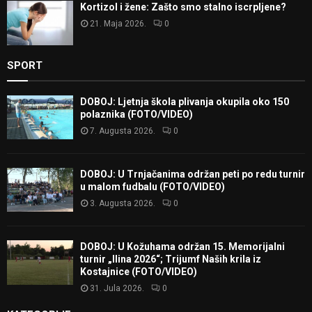
Kortizol i žene: Zašto smo stalno iscrpljene?
21. Maja 2026.
0
SPORT
DOBOJ: Ljetnja škola plivanja okupila oko 150
polaznika (FOTO/VIDEO)
7. Augusta 2026.
0
DOBOJ: U Trnjačanima održan peti po redu turnir
u malom fudbalu (FOTO/VIDEO)
3. Augusta 2026.
0
DOBOJ: U Kožuhama održan 15. Memorijalni
turnir „Ilina 2026“; Trijumf Naših krila iz
Kostajnice (FOTO/VIDEO)
31. Jula 2026.
0