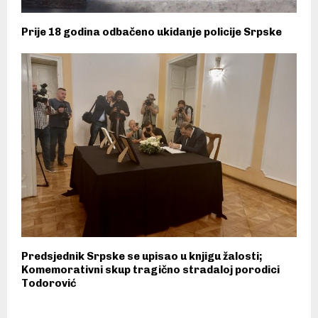
Prije 18 godina odbačeno ukidanje policije Srpske
Predsjednik Srpske se upisao u knjigu žalosti;
Komemorativni skup tragično stradaloj porodici
Todorović