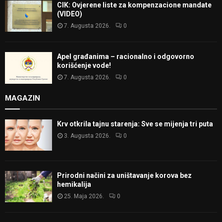
CIK: Ovjerene liste za kompenzacione mandate
(VIDEO)
7. Augusta 2026.
0
Apel građanima – racionalno i odgovorno
korišćenje vode!
7. Augusta 2026.
0
MAGAZIN
Krv otkrila tajnu starenja: Sve se mijenja tri puta
3. Augusta 2026.
0
Prirodni načini za uništavanje korova bez
hemikalija
25. Maja 2026.
0