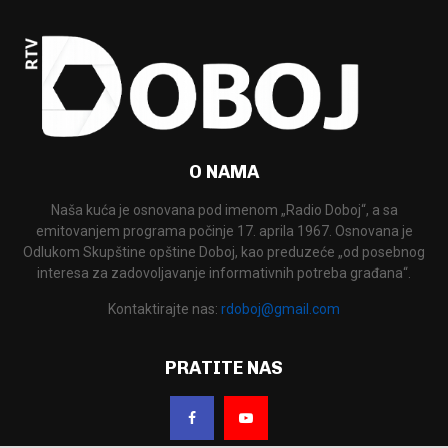
O NAMA
Naša kuća je osnovana pod imenom „Radio Doboj“, a sa
emitovanjem programa počinje 17. aprila 1967. Osnovana je
Odlukom Skupštine opštine Doboj, kao preduzeće „od posebnog
interesa za zadovoljavanje informativnih potreba građana“.
Kontaktirajte nas:
rdoboj@gmail.com
PRATITE NAS