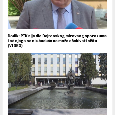
Dodik: PIK nije dio Dejtonskog mirovnog sporazuma
i od njega se ni ubuduće ne može očekivati ništa
(VIDEO)