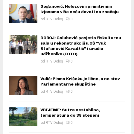
Goganović: Helezovim primitivnim
izjavama više neću davati na značaju
od
RTV Doboj
0
DOBOJ: Golubović posjetio fiskulturnu
salu u rekonstrukciji u OŠ “Vuk
Stefanović Karadžić” i uručio
udžbenike (FOTO)
od
RTV Doboj
0
Vulić: Pismo Krišoku je lično, a ne stav
Parlamentarne skupštine
od
RTV Doboj
0
VRIJEME: Sutra nestabilno,
temperatura do 38 stepeni
od
RTV Doboj
0