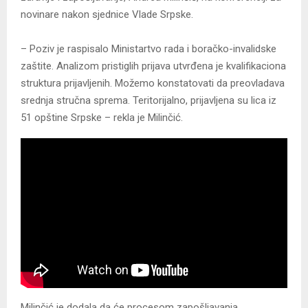
novinare nakon sjednice Vlade Srpske.
– Poziv je raspisalo Ministartvo rada i boračko-invalidske
zaštite. Analizom pristiglih prijava utvrđena je kvalifikaciona
struktura prijavljenih. Možemo konstatovati da preovladava
srednja stručna sprema. Teritorijalno, prijavljena su lica iz
51 opštine Srpske – rekla je Milinčić.
Milinčić je dodala da će procesom zapošljavanja