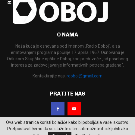
O NAMA
Naša kuća je osnovana pod imenom „Radio Doboj“, a sa
emitovanjem programa počinje 17. aprila 1967. Osnovana je
Odlukom Skupštine opštine Doboj, kao preduzeće „od posebnog
interesa za zadovoljavanje informativnih potreba građana“.
Kontaktirajte nas:
rdoboj@gmail.com
PRATITE NAS
Ova web stranica koristi kolačiće kako bi poboljšala vaše iskustvo.
Pretpostavit ćemo da se slažete s tim, ali možete ih isključiti ako