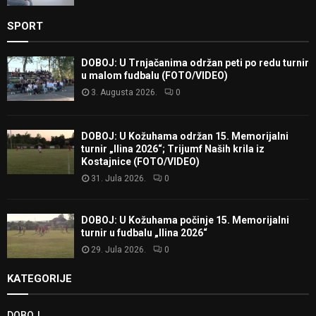
SPORT
DOBOJ: U Trnjačanima održan peti po redu turnir
u malom fudbalu (FOTO/VIDEO)
3. Augusta 2026.
0
DOBOJ: U Kožuhama održan 15. Memorijalni
turnir „Ilina 2026“; Trijumf Naših krila iz
Kostajnice (FOTO/VIDEO)
31. Jula 2026.
0
DOBOJ: U Kožuhama počinje 15. Memorijalni
turnir u fudbalu „Ilina 2026“
29. Jula 2026.
0
KATEGORIJE
DOBOJ