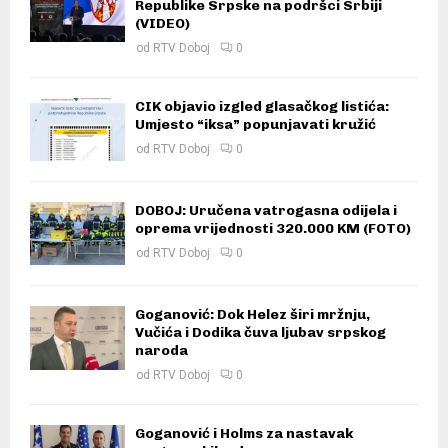
Republike Srpske na podršci Srbiji
(VIDEO)
od
RTV Doboj
0
CIK objavio izgled glasačkog listića:
Umjesto “iksa” popunjavati kružić
od
RTV Doboj
0
DOBOJ: Uručena vatrogasna odijela i
oprema vrijednosti 320.000 KM (FOTO)
od
RTV Doboj
0
Goganović: Dok Helez širi mržnju,
Vučića i Dodika čuva ljubav srpskog
naroda
od
RTV Doboj
0
Goganović i Holms za nastavak