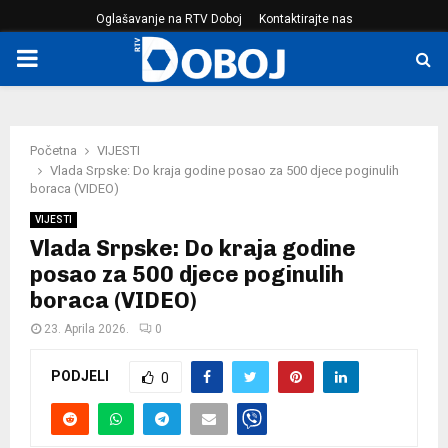
Oglašavanje na RTV Doboj
Kontaktirajte nas
PRIMARY
MENU
Početna
VIJESTI
Vlada Srpske: Do kraja godine posao za 500 djece poginulih
boraca (VIDEO)
VIJESTI
Vlada Srpske: Do kraja godine
posao za 500 djece poginulih
boraca (VIDEO)
23. Aprila 2026.
0
PODJELI
0