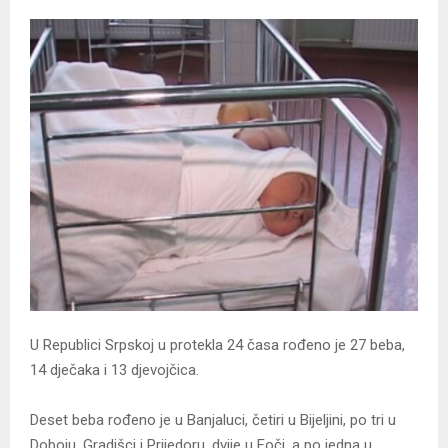
U Republici Srpskoj u protekla 24 časa rođeno je 27 beba,
14 dječaka i 13 djevojčica.
Deset beba rođeno je u Banjaluci, četiri u Bijeljini, po tri u
Doboju, Gradišci i Prijedoru, dvije u Foči, a po jedna u