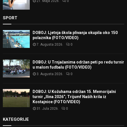
21. Maja 2026.
0
SPORT
DOBOJ: Ljetnja škola plivanja okupila oko 150
polaznika (FOTO/VIDEO)
7. Augusta 2026.
0
DOBOJ: U Trnjačanima održan peti po redu turnir
u malom fudbalu (FOTO/VIDEO)
3. Augusta 2026.
0
DOBOJ: U Kožuhama održan 15. Memorijalni
turnir „Ilina 2026“; Trijumf Naših krila iz
Kostajnice (FOTO/VIDEO)
31. Jula 2026.
0
KATEGORIJE