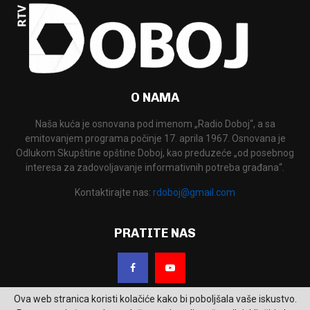
O NAMA
Naša kuća je osnovana pod imenom „Radio Doboj“, a sa
emitovanjem programa počinje 17. aprila 1967. Osnovana je
Odlukom Skupštine opštine Doboj, kao preduzeće „od posebnog
interesa za zadovoljavanje informativnih potreba građana“.
Kontaktirajte nas:
rdoboj@gmail.com
PRATITE NAS
Ova web stranica koristi kolačiće kako bi poboljšala vaše iskustvo.