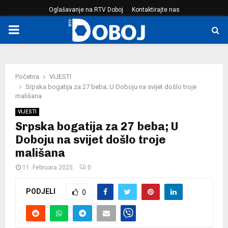
Oglašavanje na RTV Doboj
Kontaktirajte nas
PRIMARY
MENU
Početna
VIJESTI
Srpska bogatija za 27 beba; U Doboju na svijet došlo troje
mališana
VIJESTI
Srpska bogatija za 27 beba; U
Doboju na svijet došlo troje
mališana
11. Februara 2025.
0
PODJELI
0