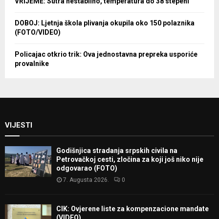
VRIJEME: Sutra nestabilno, temperatura do 38 stepeni
DOBOJ: Ljetnja škola plivanja okupila oko 150 polaznika
(FOTO/VIDEO)
Policajac otkrio trik: Ova jednostavna prepreka usporiće
provalnike
VIJESTI
Godišnjica stradanja srpskih civila na
Petrovačkoj cesti, zločina za koji još niko nije
odgovarao (FOTO)
7. Augusta 2026.
0
CIK: Ovjerene liste za kompenzacione mandate
(VIDEO)