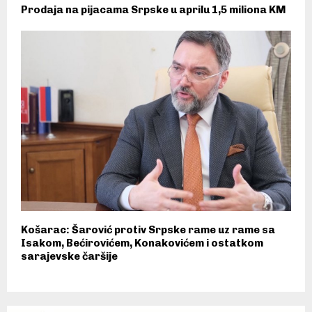
Prodaja na pijacama Srpske u aprilu 1,5 miliona KM
Košarac: Šarović protiv Srpske rame uz rame sa
Isakom, Bećirovićem, Konakovićem i ostatkom
sarajevske čaršije