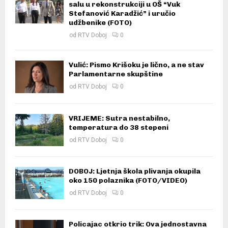
salu u rekonstrukciji u OŠ “Vuk
Stefanović Karadžić” i uručio
udžbenike (FOTO)
od
RTV Doboj
0
Vulić: Pismo Krišoku je lično, a ne stav
Parlamentarne skupštine
od
RTV Doboj
0
VRIJEME: Sutra nestabilno,
temperatura do 38 stepeni
od
RTV Doboj
0
DOBOJ: Ljetnja škola plivanja okupila
oko 150 polaznika (FOTO/VIDEO)
od
RTV Doboj
0
Policajac otkrio trik: Ova jednostavna