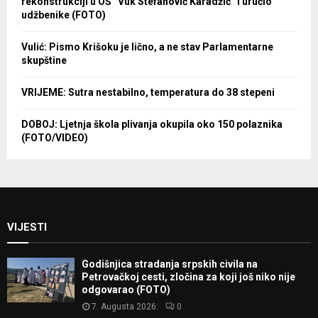
rekonstrukciji u OŠ “Vuk Stefanović Karadžić” i uručio
udžbenike (FOTO)
Vulić: Pismo Krišoku je lično, a ne stav Parlamentarne
skupštine
VRIJEME: Sutra nestabilno, temperatura do 38 stepeni
DOBOJ: Ljetnja škola plivanja okupila oko 150 polaznika
(FOTO/VIDEO)
VIJESTI
Godišnjica stradanja srpskih civila na
Petrovačkoj cesti, zločina za koji još niko nije
odgovarao (FOTO)
7. Augusta 2026.
0