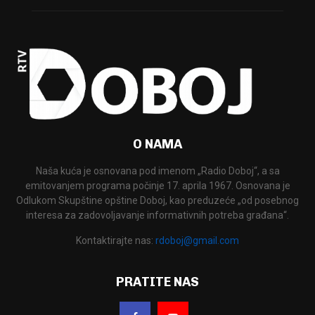
O NAMA
Naša kuća je osnovana pod imenom „Radio Doboj“, a sa
emitovanjem programa počinje 17. aprila 1967. Osnovana je
Odlukom Skupštine opštine Doboj, kao preduzeće „od posebnog
interesa za zadovoljavanje informativnih potreba građana“.
Kontaktirajte nas:
rdoboj@gmail.com
PRATITE NAS