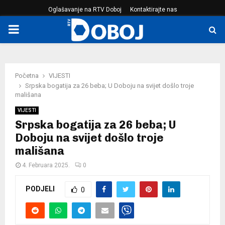
Oglašavanje na RTV Doboj
Kontaktirajte nas
PRIMARY
MENU
Početna
VIJESTI
Srpska bogatija za 26 beba; U Doboju na svijet došlo troje
mališana
VIJESTI
Srpska bogatija za 26 beba; U
Doboju na svijet došlo troje
mališana
4. Februara 2025.
0
PODJELI
0