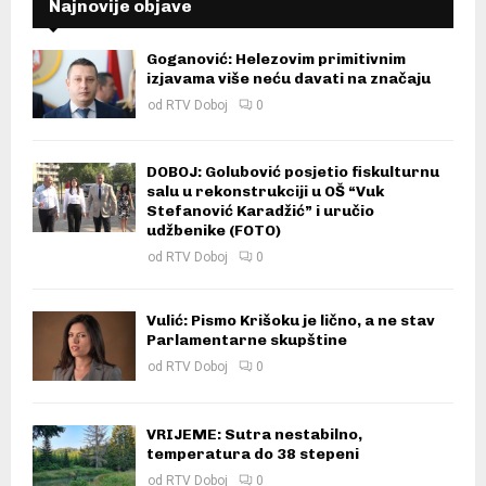
Najnovije objave
Goganović: Helezovim primitivnim
izjavama više neću davati na značaju
od
RTV Doboj
0
DOBOJ: Golubović posjetio fiskulturnu
salu u rekonstrukciji u OŠ “Vuk
Stefanović Karadžić” i uručio
udžbenike (FOTO)
od
RTV Doboj
0
Vulić: Pismo Krišoku je lično, a ne stav
Parlamentarne skupštine
od
RTV Doboj
0
VRIJEME: Sutra nestabilno,
temperatura do 38 stepeni
od
RTV Doboj
0