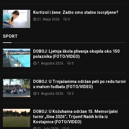
Kortizol i žene: Zašto smo stalno iscrpljene?
21. Maja 2026.
0
SPORT
DOBOJ: Ljetnja škola plivanja okupila oko 150
polaznika (FOTO/VIDEO)
7. Augusta 2026.
0
DOBOJ: U Trnjačanima održan peti po redu turnir
u malom fudbalu (FOTO/VIDEO)
3. Augusta 2026.
0
DOBOJ: U Kožuhama održan 15. Memorijalni
turnir „Ilina 2026“; Trijumf Naših krila iz
Kostajnice (FOTO/VIDEO)
31. Jula 2026.
0