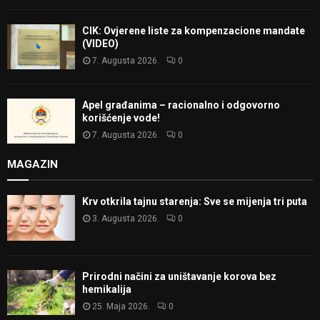
CIK: Ovjerene liste za kompenzacione mandate
(VIDEO)
7. Augusta 2026.
0
Apel građanima – racionalno i odgovorno
korišćenje vode!
7. Augusta 2026.
0
MAGAZIN
Krv otkrila tajnu starenja: Sve se mijenja tri puta
3. Augusta 2026.
0
Prirodni načini za uništavanje korova bez
hemikalija
25. Maja 2026.
0