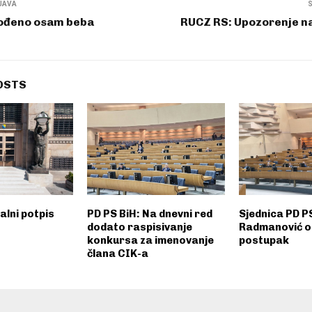
JAVA
rođeno osam beba
RUCZ RS: Upozorenje na
OSTS
alni potpis
PD PS BiH: Na dnevni red
Sjednica PD PS
dodato raspisivanje
Radmanović os
konkursa za imenovanje
postupak
člana CIK-a