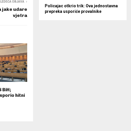
SLEDEĆA OBJAVA
Policajac otkrio trik: Ova jednostavna
 jake udare
prepreka usporiće provalnike
vjetra
 BiH;
porio hitni