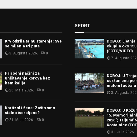
SPORT
Krv otkrila tajnu starenja: Sve
DOBOJ: Ljetnja 
se mijenja tri puta
okupila oko 150
(FOTO/VIDEO)
3. Augusta 2026.
0
7. Augusta 202
Prirodni načini za
DOBOJ: U Trnj
uništavanje korova bez
održan peti po 
hemikalija
malom fudbalu
25. Maja 2026.
0
3. Augusta 202
Kortizol i žene: Zašto smo
DOBOJ: U Kožu
stalno iscrpljene?
15. Memorijalni 
21. Maja 2026.
0
2026“; Trijumf N
Kostajnice (FO
31. Jula 2026.