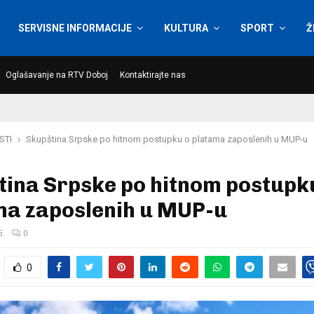
SERVISNE INFORMACIJE
KULTURA
SPORT
Ž
Oglašavanje na RTV Doboj
Kontaktirajte nas
STI
Skupština Srpske po hitnom postupku o platama zaposlenih u MUP-u
tina Srpske po hitnom postupk
ma zaposlenih u MUP-u
5.
0
0