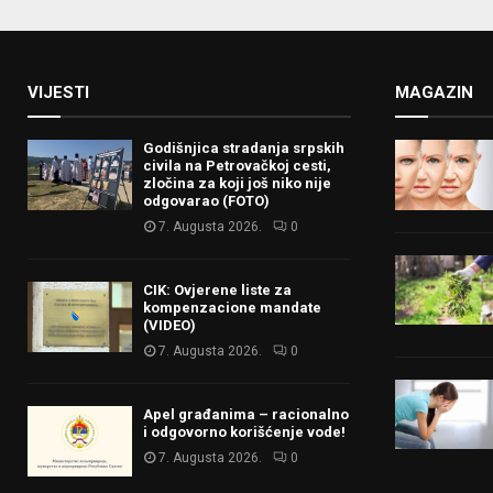
VIJESTI
MAGAZIN
Godišnjica stradanja srpskih
civila na Petrovačkoj cesti,
zločina za koji još niko nije
odgovarao (FOTO)
7. Augusta 2026.
0
CIK: Ovjerene liste za
kompenzacione mandate
(VIDEO)
7. Augusta 2026.
0
Apel građanima – racionalno
i odgovorno korišćenje vode!
7. Augusta 2026.
0