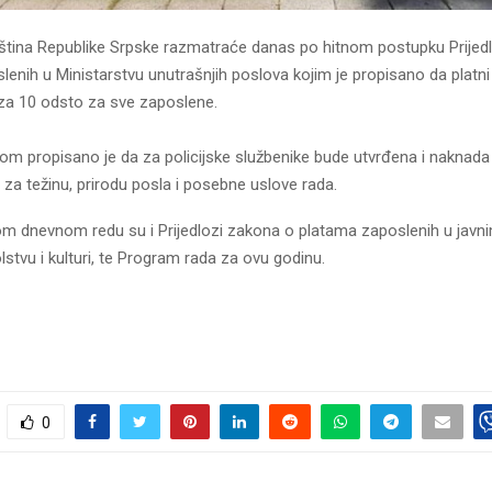
tina Republike Srpske razmatraće danas po hitnom postupku Prijed
enih u Ministarstvu unutrašnjih poslova kojim je propisano da platni 
za 10 odsto za sve zaposlene.
gom propisano je da za policijske službenike bude utvrđena i naknad
za težinu, prirodu posla i posebne uslove rada.
m dnevnom redu su i Prijedlozi zakona o platama zaposlenih u javn
lstvu i kulturi, te Program rada za ovu godinu.
0