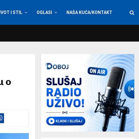
IVOT I STIL
OGLASI
NAŠA KUĆA/KONTAKT
u o