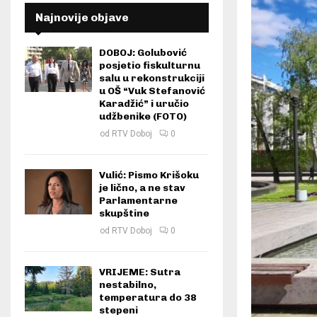
Najnovije objave
DOBOJ: Golubović
posjetio fiskulturnu
salu u rekonstrukciji
u OŠ “Vuk Stefanović
Karadžić” i uručio
udžbenike (FOTO)
od
RTV Doboj
0
Vulić: Pismo Krišoku
je lično, a ne stav
Parlamentarne
skupštine
od
RTV Doboj
0
VRIJEME: Sutra
nestabilno,
temperatura do 38
stepeni