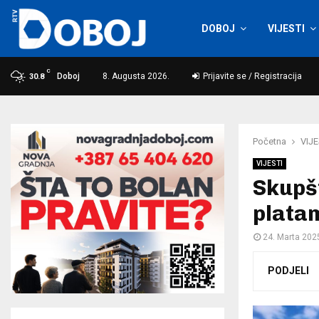
DOBOJ
VIJESTI
C
Doboj
8. Augusta 2026.
Prijavite se / Registracija
30.8
Početna
VIJE
VIJESTI
Skupš
plata
24. Marta 202
PODJELI