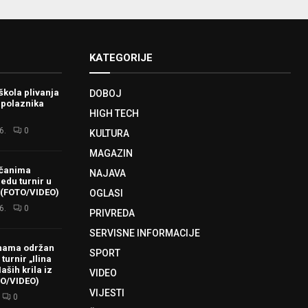
KATEGORIJE
škola plivanja
DOBOJ
 polaznika
HIGH TECH
6.
0
KULTURA
MAGAZIN
ačanima
NAJAVA
redu turnir u
 (FOTO/VIDEO)
OGLASI
6.
0
PRIVREDA
SERVISNE INFORMACIJE
hama održan
SPORT
turnir „Ilina
aših krila iz
VIDEO
TO/VIDEO)
VIJESTI
0