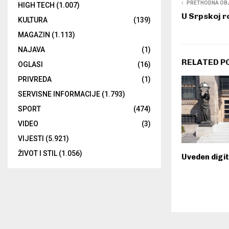
PRETHODNA OB
HIGH TECH
(1.007)
U Srpskoj 
KULTURA
(139)
MAGAZIN
(1.113)
NAJAVA
(1)
RELATED P
OGLASI
(16)
PRIVREDA
(1)
SERVISNE INFORMACIJE
(1.793)
SPORT
(474)
VIDEO
(3)
VIJESTI
(5.921)
ŽIVOT I STIL
(1.056)
Uveden digit