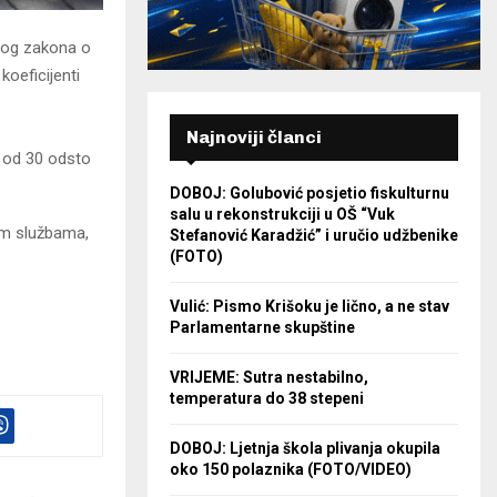
log zakona o
koeficijenti
Najnoviji članci
a od 30 odsto
DOBOJ: Golubović posjetio fiskulturnu
salu u rekonstrukciji u OŠ “Vuk
im službama,
Stefanović Karadžić” i uručio udžbenike
(FOTO)
Vulić: Pismo Krišoku je lično, a ne stav
Parlamentarne skupštine
VRIJEME: Sutra nestabilno,
temperatura do 38 stepeni
DOBOJ: Ljetnja škola plivanja okupila
oko 150 polaznika (FOTO/VIDEO)