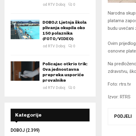
od
RTV Doboj
0
Narodna skupš
platama zaposl
DOBOJ: Ljetnja škola
plivanja okupila oko
budu uvećani 
150 polaznika
(FOTO/VIDEO)
Ovim prijedlo
od
RTV Doboj
0
osnovne plate 
Na predloženo
Policajac otkrio trik:
Ova jednostavna
zdravstvu, ško
prepreka usporiće
provalnike
Foto: rtrs.tv
od
RTV Doboj
0
Izvor: RTRS
Kategorije
PODJELI
DOBOJ
(2.399)