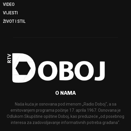
VIDEO
VIJESTI
ŽIVOT I STIL
O NAMA
Naša kuća je osnovana pod imenom „Radio Doboj“, a sa
emitovanjem programa počinje 17. aprila 1967. Osnovana je
Odlukom Skupštine opštine Doboj, kao preduzeće „od posebnog
interesa za zadovoljavanje informativnih potreba građana“.