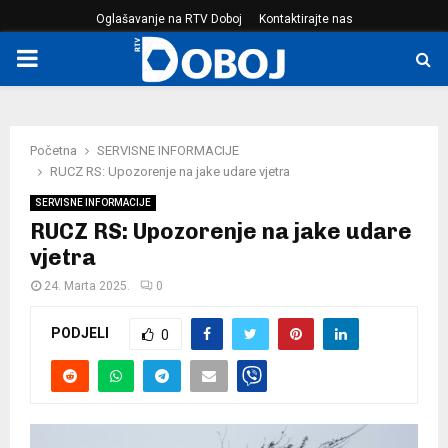
Oglašavanje na RTV Doboj
Kontaktirajte nas
PRIMARY
MENU
Početna
SERVISNE INFORMACIJE
RUCZ RS: Upozorenje na jake udare vjetra
SERVISNE INFORMACIJE
RUCZ RS: Upozorenje na jake udare
vjetra
24. Marta 2025.
0
PODJELI
0