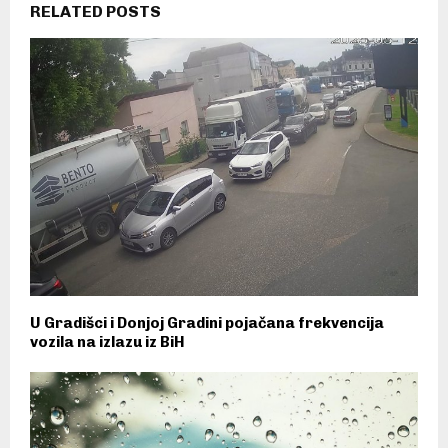
RELATED POSTS
U Gradišci i Donjoj Gradini pojačana frekvencija
vozila na izlazu iz BiH