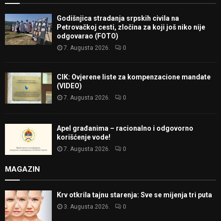
Godišnjica stradanja srpskih civila na
Petrovačkoj cesti, zločina za koji još niko nije
odgovarao (FOTO)
7. Augusta 2026.
0
CIK: Ovjerene liste za kompenzacione mandate
(VIDEO)
7. Augusta 2026.
0
Apel građanima – racionalno i odgovorno
korišćenje vode!
7. Augusta 2026.
0
MAGAZIN
Krv otkrila tajnu starenja: Sve se mijenja tri puta
3. Augusta 2026.
0