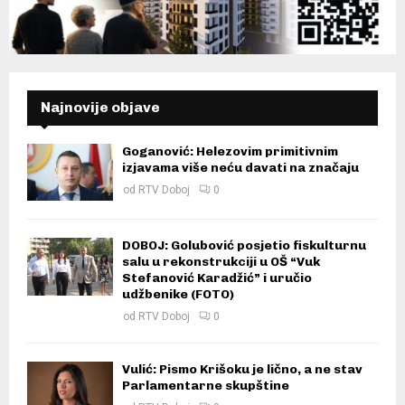
Najnovije objave
Goganović: Helezovim primitivnim
izjavama više neću davati na značaju
od
RTV Doboj
0
DOBOJ: Golubović posjetio fiskulturnu
salu u rekonstrukciji u OŠ “Vuk
Stefanović Karadžić” i uručio
udžbenike (FOTO)
od
RTV Doboj
0
Vulić: Pismo Krišoku je lično, a ne stav
Parlamentarne skupštine