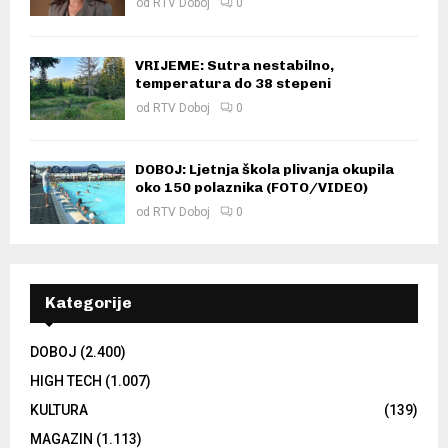
od
RTV Doboj
0
VRIJEME: Sutra nestabilno,
temperatura do 38 stepeni
od
RTV Doboj
0
DOBOJ: Ljetnja škola plivanja okupila
oko 150 polaznika (FOTO/VIDEO)
od
RTV Doboj
0
Kategorije
DOBOJ
(2.400)
HIGH TECH
(1.007)
KULTURA
(139)
MAGAZIN
(1.113)