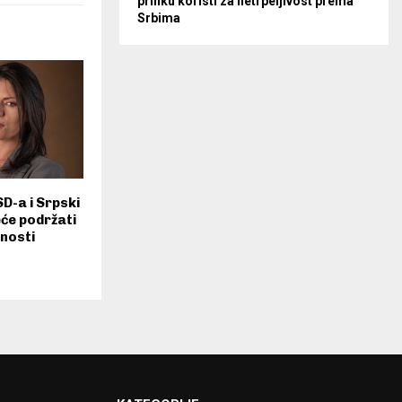
priliku koristi za netrpeljivost prema
Srbima
SD-a i Srpski
eće podržati
nosti