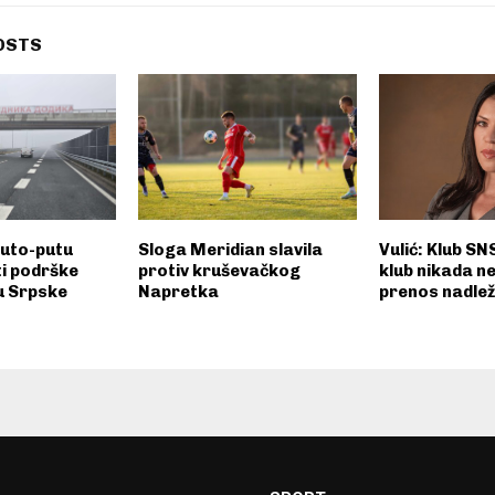
OSTS
uto-putu
Sloga Meridian slavila
Vulić: Klub SN
i podrške
protiv kruševačkog
klub nikada n
u Srpske
Napretka
prenos nadlež