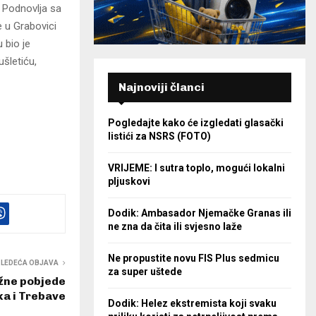
z Podnovlja sa
 u Grabovici
 bio je
ušletiću,
Najnoviji članci
Pogledajte kako će izgledati glasački
listići za NSRS (FOTO)
VRIJEME: I sutra toplo, mogući lokalni
pljuskovi
Dodik: Ambasador Njemačke Granas ili
ne zna da čita ili svjesno laže
Ne propustite novu FIS Plus sedmicu
SLEDEĆA OBJAVA
za super uštede
ažne pobjede
a i Trebave
Dodik: Helez ekstremista koji svaku