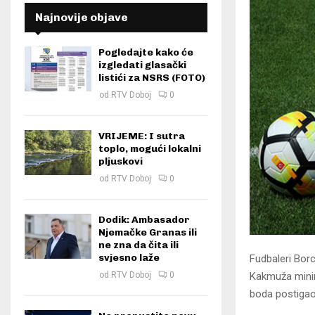
Najnovije objave
Pogledajte kako će
izgledati glasački
listići za NSRS (FOTO)
od
RTV Doboj
0
VRIJEME: I sutra
toplo, mogući lokalni
pljuskovi
od
RTV Doboj
0
Dodik: Ambasador
Njemačke Granas ili
ne zna da čita ili
svjesno laže
Fudbaleri Borc
Kakmuža minima
od
RTV Doboj
0
boda postigao 