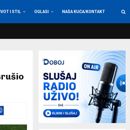
IVOT I STIL
OGLASI
NAŠA KUĆA/KONTAKT
srušio