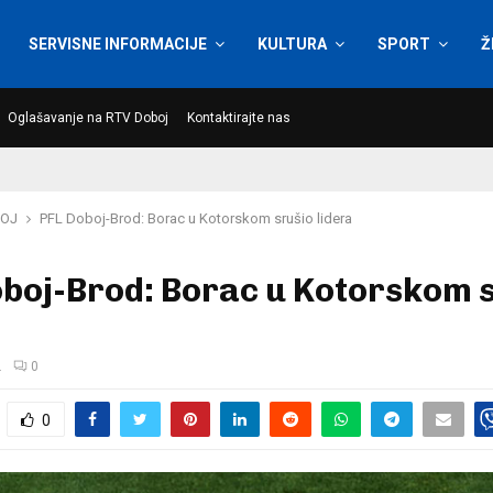
SERVISNE INFORMACIJE
KULTURA
SPORT
Ž
Oglašavanje na RTV Doboj
Kontaktirajte nas
OJ
PFL Doboj-Brod: Borac u Kotorskom srušio lidera
oboj-Brod: Borac u Kotorskom 
.
0
0