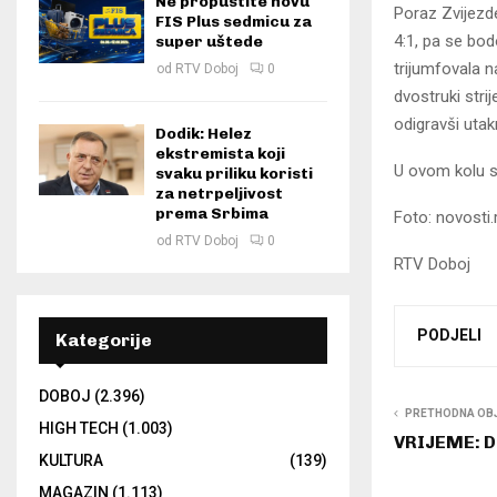
Ne propustite novu
Poraz Zvijezde
FIS Plus sedmicu za
4:1, pa se bo
super uštede
trijumfovala n
od
RTV Doboj
0
dvostruki strij
odigravši uta
Dodik: Helez
ekstremista koji
U ovom kolu s
svaku priliku koristi
za netrpeljivost
prema Srbima
Foto: novosti.
od
RTV Doboj
0
RTV Doboj
PODJELI
Kategorije
DOBOJ
(2.396)
PRETHODNA OB
HIGH TECH
(1.003)
VRIJEME: Da
KULTURA
(139)
MAGAZIN
(1.113)