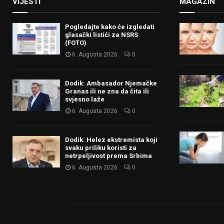
VIJESTI
MAGAZIN
Pogledajte kako će izgledati
glasački listići za NSRS
(FOTO)
6. Augusta 2026.
0
Dodik: Ambasador Njemačke
Granas ili ne zna da čita ili
svjesno laže
6. Augusta 2026.
0
Dodik: Helez ekstremista koji
svaku priliku koristi za
netrpeljivost prema Srbima
6. Augusta 2026.
0