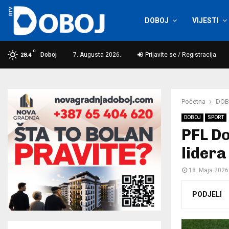
DOBOJ
VIJESTI
C
Doboj
7. Augusta 2026.
Prijavite se / Registracija
28.4
Početna
DOB
DOBOJ
SPORT
PFL D
lidera
18. Maja 2026
PODJELI