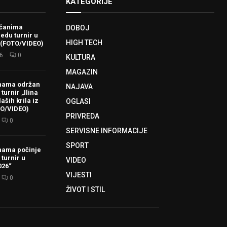
KATEGORIJE
ačanima
DOBOJ
redu turnir u
HIGH TECH
 (FOTO/VIDEO)
6.
0
KULTURA
MAGAZIN
hama održan
NAJAVA
turnir „Ilina
aših krila iz
OGLASI
TO/VIDEO)
PRIVREDA
0
SERVISNE INFORMACIJE
SPORT
hama počinje
 turnir u
VIDEO
026“
VIJESTI
0
ŽIVOT I STIL