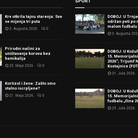
SPORT
Krv otkrila tajnu starenja: Sve
DOBOJ: U Trnj
se mijenja tri puta
održan peti po 
malom fudbalu
3. Augusta 2026.
0
3. Augusta 202
Prirodni načini za
DOBOJ: U Kožu
uništavanje korova bez
15. Memorijalni 
hemikalija
2026“; Trijumf N
25. Maja 2026.
0
Kostajnice (FO
31. Jula 2026.
Kortizol i žene: Zašto smo
stalno iscrpljene?
DOBOJ: U Kožu
21. Maja 2026.
0
15. Memorijalni
fudbalu „Ilina 2
29. Jula 2026.