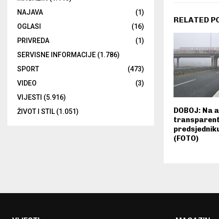
NAJAVA
(1)
RELATED P
OGLASI
(16)
PRIVREDA
(1)
SERVISNE INFORMACIJE
(1.786)
SPORT
(473)
VIDEO
(3)
VIJESTI
(5.916)
DOBOJ: Na a
ŽIVOT I STIL
(1.051)
transparent
predsjednik
(FOTO)