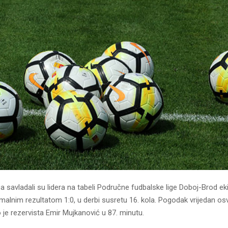
a savladali su lidera na tabeli Područne fudbalske lige Doboj-Brod ek
lnim rezultatom 1:0, u derbi susretu 16. kola. Pogodak vrijedan osva
je rezervista Emir Mujkanović u 87. minutu.