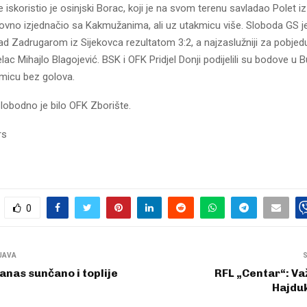
 iskoristio je osinjski Borac, koji je na svom terenu savladao Polet i
dovno izjednačio sa Kakmužanima, ali uz utakmicu više. Sloboda GS je
ad Zadrugarom iz Sijekovca rezultatom 3:2, a najzaslužniji za pobjedu
elac Mihajlo Blagojević. BSK i OFK Pridjel Donji podijelili su bodove u B
kmicu bez golova.
lobodno je bilo OFK Zborište.
rs
0
JAVA
nas sunčano i toplije
RFL „Centar“: V
Hajduk