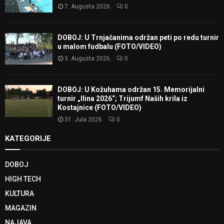
7. Augusta 2026.
0
DOBOJ: U Trnjačanima održan peti po redu turnir
u malom fudbalu (FOTO/VIDEO)
3. Augusta 2026.
0
DOBOJ: U Kožuhama održan 15. Memorijalni
turnir „Ilina 2026“; Trijumf Naših krila iz
Kostajnice (FOTO/VIDEO)
31. Jula 2026.
0
KATEGORIJE
DOBOJ
HIGH TECH
KULTURA
MAGAZIN
NAJAVA