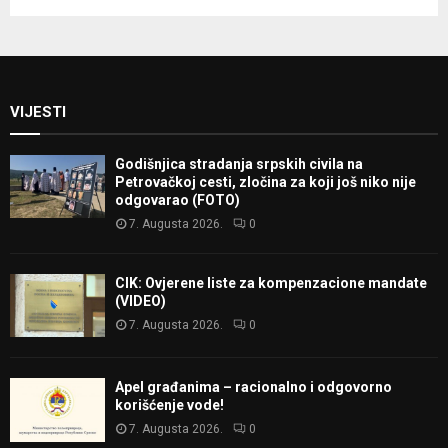
VIJESTI
Godišnjica stradanja srpskih civila na
Petrovačkoj cesti, zločina za koji još niko nije
odgovarao (FOTO)
7. Augusta 2026.
0
CIK: Ovjerene liste za kompenzacione mandate
(VIDEO)
7. Augusta 2026.
0
Apel građanima – racionalno i odgovorno
korišćenje vode!
7. Augusta 2026.
0