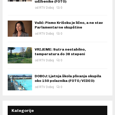
udžbenike (FOTO)
od
RTV Doboj
0
Vulić: Pismo Krišoku je lično, a ne stav
Parlamentarne skupštine
od
RTV Doboj
0
VRIJEME: Sutra nestabilno,
temperatura do 38 stepeni
od
RTV Doboj
0
DOBOJ: Ljetnja škola plivanja okupila
oko 150 polaznika (FOTO/VIDEO)
od
RTV Doboj
0
Kategorije