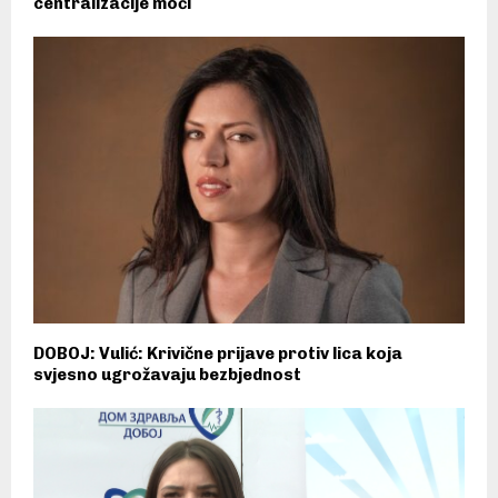
centralizacije moći
DOBOJ: Vulić: Krivične prijave protiv lica koja
svjesno ugrožavaju bezbjednost