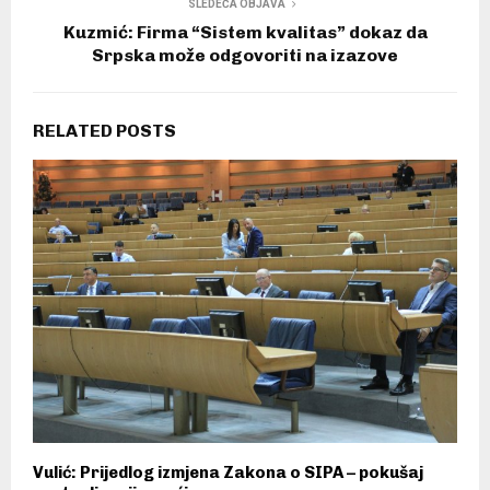
SLEDEĆA OBJAVA
Kuzmić: Firma “Sistem kvalitas” dokaz da
Srpska može odgovoriti na izazove
RELATED POSTS
Vulić: Prijedlog izmjena Zakona o SIPA – pokušaj