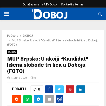
Oglašavanje na RTV Doboj
Kontaktirajte nas
PRIMARY
MENU
Početna
DOBOJ
MUP Srpske: U akciji “Kandidat” lišena slobode tri lica u Doboju
(FOTO)
DOBOJ
MUP Srpske: U akciji “Kandidat”
lišena slobode tri lica u Doboju
(FOTO)
4. Juna 2026.
0
PODJELI
0