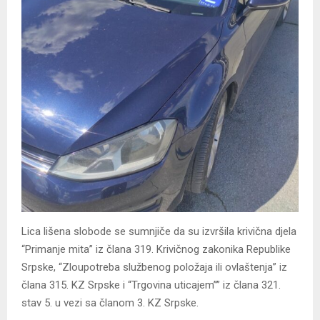
Lica lišena slobode se sumnjiče da su izvršila krivična djela
“Primanje mita” iz člana 319. Krivičnog zakonika Republike
Srpske, “Zloupotreba službenog položaja ili ovlaštenja” iz
člana 315. KZ Srpske i “Trgovina uticajem”” iz člana 321.
stav 5. u vezi sa članom 3. KZ Srpske.