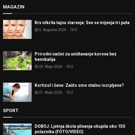
MAGAZIN
Krv otkrila tajnu starenja: Sve se mijenja tri puta
3. Augusta 2026.
0
Prirodni načini za uništavanje korova bez
hemikalija
25. Maja 2026.
0
Kortizol i žene: Zašto smo stalno iscrpljene?
21. Maja 2026.
0
SPORT
DOBOJ: Ljetnja škola plivanja okupila oko 150
polaznika (FOTO/VIDEO)