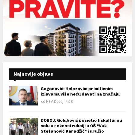
Najnovije objave
Goganović: Helezovim primitivnim
izjavama više neću davati na značaju
od
RTV Doboj
0
DOBOJ: Golubović posjetio fiskulturnu
salu u rekonstrukciji u OŠ “Vuk
Stefanović Karadžić” i uručio