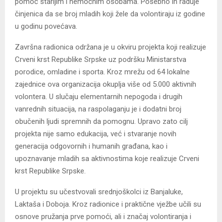
pomoć starijim i nemoćnim osobama. Posebno ih raduje
činjenica da se broj mladih koji žele da volontiraju iz godine
u godinu povećava.
Završna radionica održana je u okviru projekta koji realizuje
Crveni krst Republike Srpske uz podršku Ministarstva
porodice, omladine i sporta. Kroz mrežu od 64 lokalne
zajednice ova organizacija okuplja više od 5.000 aktivnih
volontera. U slučaju elementarnih nepogoda i drugih
vanrednih situacija, na raspolaganju je i dodatni broj
obučenih ljudi spremnih da pomognu. Upravo zato cilj
projekta nije samo edukacija, već i stvaranje novih
generacija odgovornih i humanih građana, kao i
upoznavanje mladih sa aktivnostima koje realizuje Crveni
krst Republike Srpske.
U projektu su učestvovali srednjoškolci iz Banjaluke,
Laktaša i Doboja. Kroz radionice i praktične vježbe učili su
osnove pružanja prve pomoći, ali i značaj volontiranja i