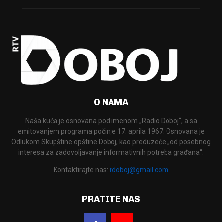
O NAMA
Naša kuća je osnovana pod imenom „Radio Doboj“, a sa
emitovanjem programa počinje 17. aprila 1967. Osnovana je
Odlukom Skupštine opštine Doboj, kao preduzeće „od posebnog
interesa za zadovoljavanje informativnih potreba građana“.
Kontaktirajte nas:
rdoboj@gmail.com
PRATITE NAS