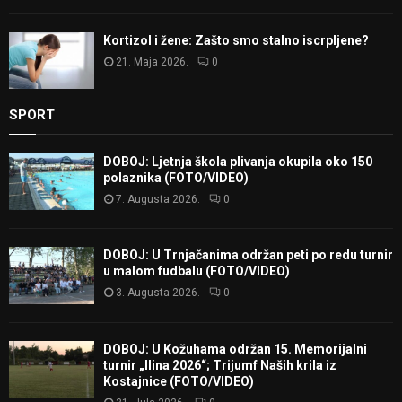
Kortizol i žene: Zašto smo stalno iscrpljene?
21. Maja 2026.
0
SPORT
DOBOJ: Ljetnja škola plivanja okupila oko 150
polaznika (FOTO/VIDEO)
7. Augusta 2026.
0
DOBOJ: U Trnjačanima održan peti po redu turnir
u malom fudbalu (FOTO/VIDEO)
3. Augusta 2026.
0
DOBOJ: U Kožuhama održan 15. Memorijalni
turnir „Ilina 2026“; Trijumf Naših krila iz
Kostajnice (FOTO/VIDEO)