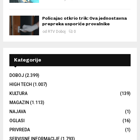
Policajac otkrio trik: Ova jednostavna
prepreka usporiće provalnike
od
RTV Doboj
0
Kategorije
DOBOJ
(2.399)
HIGH TECH
(1.007)
KULTURA
(139)
MAGAZIN
(1.113)
NAJAVA
(1)
OGLASI
(16)
PRIVREDA
(1)
SERVISNE INFORMACIJE
(1.793)