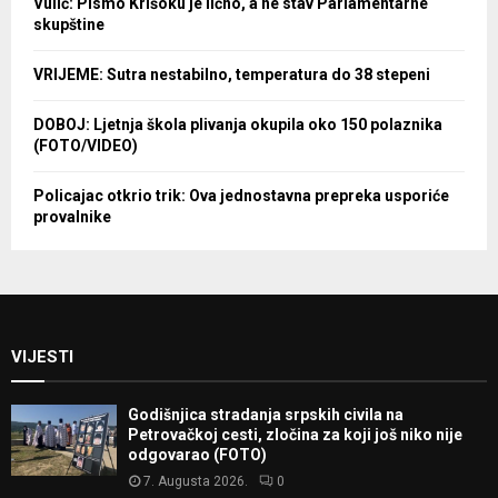
Vulić: Pismo Krišoku je lično, a ne stav Parlamentarne
skupštine
VRIJEME: Sutra nestabilno, temperatura do 38 stepeni
DOBOJ: Ljetnja škola plivanja okupila oko 150 polaznika
(FOTO/VIDEO)
Policajac otkrio trik: Ova jednostavna prepreka usporiće
provalnike
VIJESTI
Godišnjica stradanja srpskih civila na
Petrovačkoj cesti, zločina za koji još niko nije
odgovarao (FOTO)
7. Augusta 2026.
0