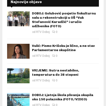
Najnovije objave
DOBOJ: Golubović posjetio fiskulturnu
salu u rekonstrukciji u OŠ “Vuk
Stefanović Karadžić” i uručio
udžbenike (FOTO)
od
RTV Doboj
0
Vulić: Pismo Krišoku je lično, a ne stav
Parlamentarne skupštine
od
RTV Doboj
0
VRIJEME: Sutra nestabilno,
temperatura do 38 stepeni
od
RTV Doboj
0
DOBOJ: Ljetnja škola plivanja okupila
oko 150 polaznika (FOTO/VIDEO)
od
RTV Doboj
0