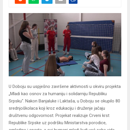
U Doboju su uspješno završene aktivnosti u okviru projekta
„Mladi kao osnov za humaniju i solidarniju Republiku
Srpsku“. Nakon Banjaluke i Laktaša, u Doboju se okupilo 80
srednjoškolaca koji kroz edukaciju i druženje jačaju
društvenu odgovornost. Projekat realizuje Crveni krst
Republike Srpske uz podršku Ministarstva porodice,
omladine i sporta, a ovi humani mladi ljudi već sebe vide