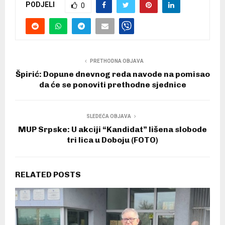
PODJELI
0
PRETHODNA OBJAVA
Špirić: Dopune dnevnog reda navode na pomisao
da će se ponoviti prethodne sjednice
SLEDEĆA OBJAVA
MUP Srpske: U akciji “Kandidat” lišena slobode
tri lica u Doboju (FOTO)
RELATED POSTS