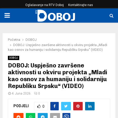
Oglašavanje na RTV Doboj
Kontaktirajte nas
PRIMARY
MENU
Početna
DOBOJ
DOBOJ: Uspješno završene aktivnosti u okviru projekta „Mladi
kao osnov za humaniju i solidarniju Republiku Srpsku“ (VIDEO)
DOBOJ
DOBOJ: Uspješno završene
aktivnosti u okviru projekta „Mladi
kao osnov za humaniju i solidarniju
Republiku Srpsku“ (VIDEO)
4. Juna 2026.
0
PODJELI
0