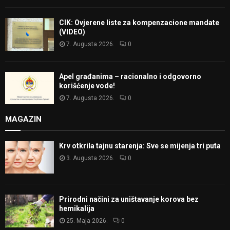
CIK: Ovjerene liste za kompenzacione mandate
(VIDEO)
7. Augusta 2026.
0
Apel građanima – racionalno i odgovorno
korišćenje vode!
7. Augusta 2026.
0
MAGAZIN
Krv otkrila tajnu starenja: Sve se mijenja tri puta
3. Augusta 2026.
0
Prirodni načini za uništavanje korova bez
hemikalija
25. Maja 2026.
0