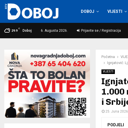
DOBOJ
VIJESTI
C
Doboj
6. Augusta 2026.
Prijavite se / Registracija
29.9
Početna
VIJE
Ignjatović: 
VIJESTI
Ignjat
1.000 
i Srbi
25. Juna 2026
PODJELI