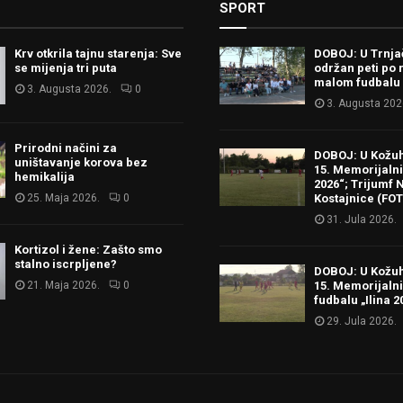
SPORT
Krv otkrila tajnu starenja: Sve
DOBOJ: U Trnj
se mijenja tri puta
održan peti po 
malom fudbalu
3. Augusta 2026.
0
3. Augusta 202
Prirodni načini za
DOBOJ: U Kožu
uništavanje korova bez
15. Memorijalni 
hemikalija
2026“; Trijumf N
25. Maja 2026.
0
Kostajnice (FO
31. Jula 2026.
Kortizol i žene: Zašto smo
stalno iscrpljene?
DOBOJ: U Kožu
21. Maja 2026.
0
15. Memorijalni
fudbalu „Ilina 2
29. Jula 2026.