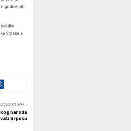
m godine biti
politika
ike Srpske s
SLEDEĆA OBJAVA
skog naroda
vati Srpsku