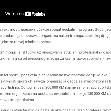
h aktivnosti, učesnike očekuje i bogat edukativni program. Stručnjaci 
e predavanja o oporavku organizma nakon treninga, sportskoj dijagno
nim za razvoj mladih sportista.
m moguć je isključivo uz angažovanje stručnih i profesionalno ospos
rtski temelji su od presudnog značaja za kasniji razvoj sportista – rekl
ršci sportu, podsjetila je da je Ministarstvo nedavno dodijelilo oko
 aktivnosti sportskih saveza, organizacija osoba sa invaliditetom i st
 sportistima. Od tog iznosa, 200.000 KM namijenjeno je radu sportsk
rtskim organizacijama osoba sa invaliditetom, dok je 130.000 KM iz
entovanim sportistima.
perioda Ministarstvo će nastaviti aktivnosti na izradi Strategije razv