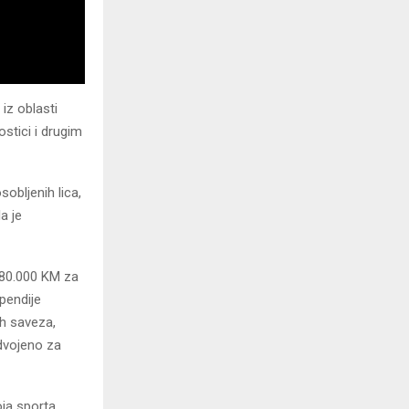
iz oblasti
stici i drugim
obljenih lica,
a je
 380.000 KM za
ipendije
ih saveza,
dvojeno za
oja sporta