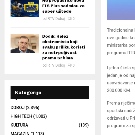
Ne propustite novu
FIS Plus sedmicu za
super uštede
od
RTV Doboj
0
Tradicionalna 
Dodik: Helez
ove godine kro
ekstremista koji
ministarka por
svaku priliku koristi
za netrpeljivost
programu RTR
prema Srbima
od
RTV Doboj
0
Ljetna škola s
jedan je od na
usavršavanje m
200.000 KM.
Kategorije
Prema riječima
DOBOJ
(2.396)
sportski sadrž
HIGH TECH
(1.003)
održavati u Pri
KULTURA
(139)
programi za s
MAGAZIN
(1.113)