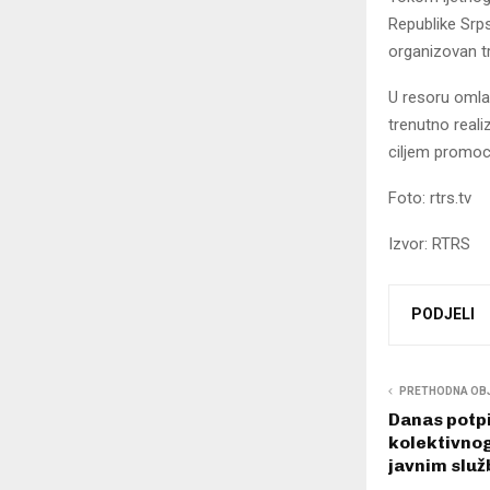
Republike Srps
organizovan tr
U resoru omlad
trenutno reali
ciljem promoci
Foto: rtrs.tv
Izvor: RTRS
PODJELI
PRETHODNA OB
Danas potp
kolektivno
javnim slu