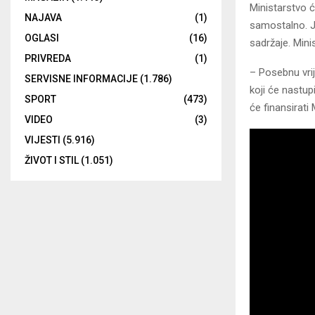
Ministarstvo ć
NAJAVA
(1)
samostalno. Јe
OGLASI
(16)
sadržaje. Mini
PRIVREDA
(1)
– Posebnu vrij
SERVISNE INFORMACIJE
(1.786)
koji će nastup
SPORT
(473)
će finansirati 
VIDEO
(3)
VIJESTI
(5.916)
ŽIVOT I STIL
(1.051)