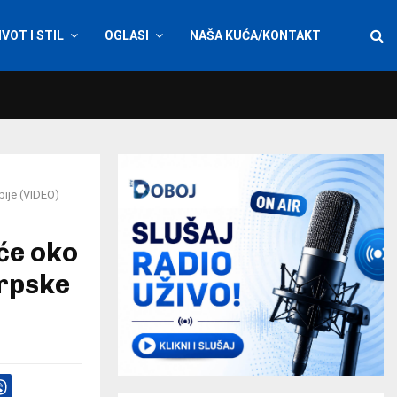
IVOT I STIL
OGLASI
NAŠA KUĆA/KONTAKT
bije (VIDEO)
iće oko
Srpske