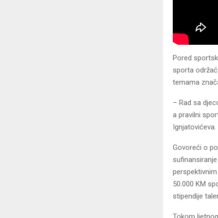
Pored sportski
sporta održać
temama značaj
– Rad sa djeco
a pravilni spo
Ignjatovićeva.
Govoreći o pod
sufinansiranje
perspektivnim
50.000 KM spo
stipendije tal
Tokom ljetnog 