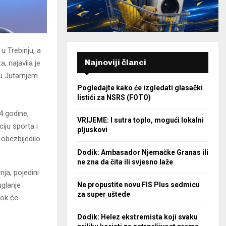
u Trebinju, a
Najnoviji članci
, najavila je
 u Јutarnjem
Pogledajte kako će izgledati glasački
listići za NSRS (FOTO)
4 godine,
VRIJEME: I sutra toplo, mogući lokalni
iju sporta i
pljuskovi
 obezbijedilo
Dodik: Ambasador Njemačke Granas ili
ne zna da čita ili svjesno laže
ja, pojedini
Ne propustite novu FIS Plus sedmicu
uglanje
za super uštede
dok će
Dodik: Helez ekstremista koji svaku