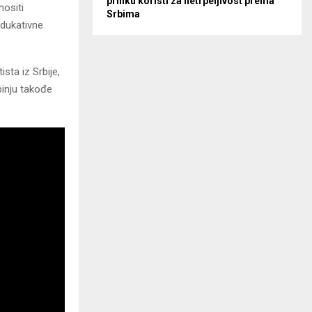
priliku koristi za netrpeljivost prema
nositi
Srbima
edukativne
sta iz Srbije,
binju takođe