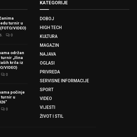
KATEGORIJE
ačanima
DOBOJ
redu turnir u
HIGH TECH
 (FOTO/VIDEO)
6.
0
KULTURA
MAGAZIN
hama održan
NAJAVA
turnir „Ilina
aših krila iz
OGLASI
TO/VIDEO)
PRIVREDA
0
SERVISNE INFORMACIJE
SPORT
hama počinje
 turnir u
VIDEO
026“
VIJESTI
0
ŽIVOT I STIL