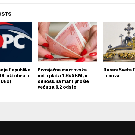
OSTS
anja Republike
Prosječna martovska
Danas Sveta 
 16. oktobra u
neto plata 1.644 KM, u
Trnova
IDEO)
odnosu na mart prošle
veća za 6,2 odsto