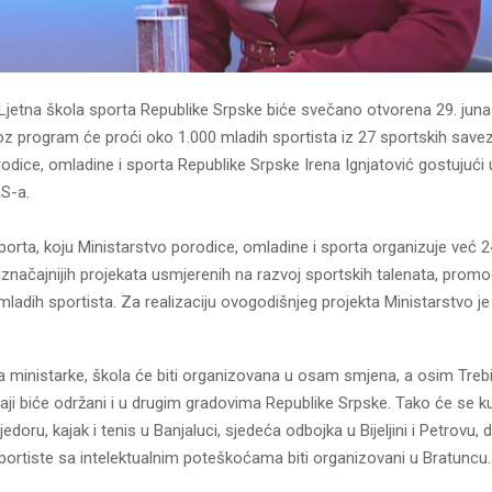
Ljetna škola sporta Republike Srpske biće svečano otvorena 29. juna 
z program će proći oko 1.000 mladih sportista iz 27 sportskih saveza
odice, omladine i sporta Republike Srpske Irena Ignjatović gostujući
S-a.
porta, koju Ministarstvo porodice, omladine i sporta organizuje već 2
jznačajnijih projekata usmjerenih na razvoj sportskih talenata, promoc
ladih sportista. Za realizaciju ovogodišnjeg projekta Ministarstvo je
 ministarke, škola će biti organizovana u osam smjena, a osim Trebin
aji biće održani i u drugim gradovima Republike Srpske. Tako će se k
jedoru, kajak i tenis u Banjaluci, sjedeća odbojka u Bijeljini i Petrovu, 
portiste sa intelektualnim poteškoćama biti organizovani u Bratuncu.