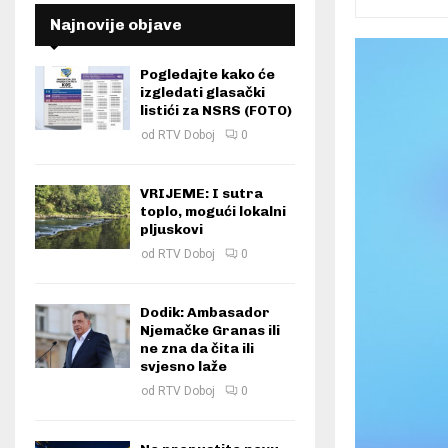
Najnovije objave
Pogledajte kako će
izgledati glasački
listići za NSRS (FOTO)
od
RTV Doboj
0
VRIJEME: I sutra
toplo, mogući lokalni
pljuskovi
od
RTV Doboj
0
Dodik: Ambasador
Njemačke Granas ili
ne zna da čita ili
svjesno laže
od
RTV Doboj
0