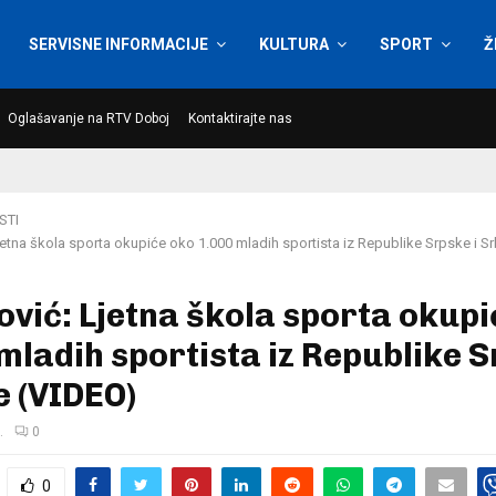
SERVISNE INFORMACIJE
KULTURA
SPORT
Ž
Oglašavanje na RTV Doboj
Kontaktirajte nas
STI
Ljetna škola sporta okupiće oko 1.000 mladih sportista iz Republike Srpske i Sr
ović: Ljetna škola sporta okup
mladih sportista iz Republike 
je (VIDEO)
.
0
0