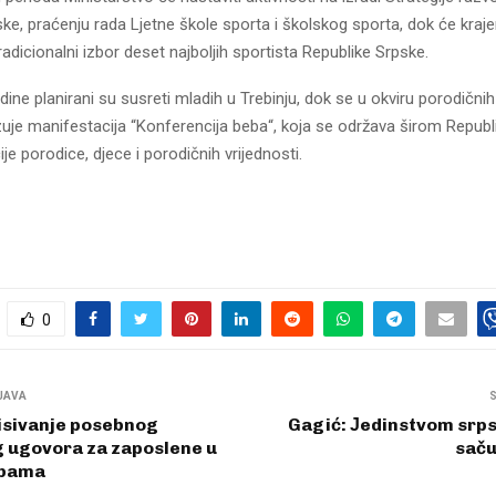
ke, praćenju rada Ljetne škole sporta i školskog sporta, dok će kraje
adicionalni izbor deset najboljih sportista Republike Srpske.
ine planirani su susreti mladih u Trebinju, dok se u okviru porodičnih 
zuje manifestacija “Konferencija beba“, koja se održava širom Republ
je porodice, djece i porodičnih vrijednosti.
0
JAVA
isivanje posebnog
Gagić: Јedinstvom srp
g ugovora za zaposlene u
saču
žbama