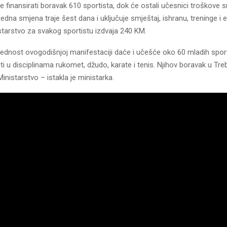
e finansirati boravak 610 sportista, dok će ostali učesnici troškove s
dna smjena traje šest dana i uključuje smještaj, ishranu, treninge i 
starstvo za svakog sportistu izdvaja 240 KM.
ednost ovogodišnjoj manifestaciji daće i učešće oko 60 mladih sporti
iti u disciplinama rukomet, džudo, karate i tenis. Njihov boravak u Tre
Ministarstvo – istakla je ministarka.