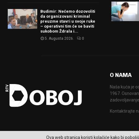
Budimir: Nećemo dozovoliti
da organizovani kriminal
preuzme stavri u svoje ruke
– operativni tim će se baviti
sukobom Ždrala i...
5. Augusta 2026.
0
O NAMA
Naša kuća je o
1967. Osnovana
zadovoljavanje
Kontaktirajte n
Ova web stranica koristi kolačiće kako bi poboljš