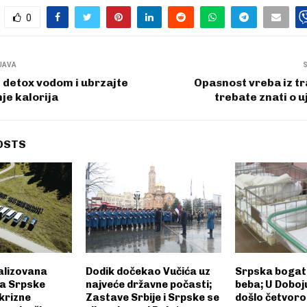
0
JAVA
 detox vodom i ubrzajte
Opasnost vreba iz tr
je kalorija
trebate znati o u
OSTS
alizovana
Dodik dočekao Vučića uz
Srpska bogati
a Srpske
najveće državne počasti;
beba; U Doboju
krizne
Zastave Srbije i Srpske se
došlo četvoro