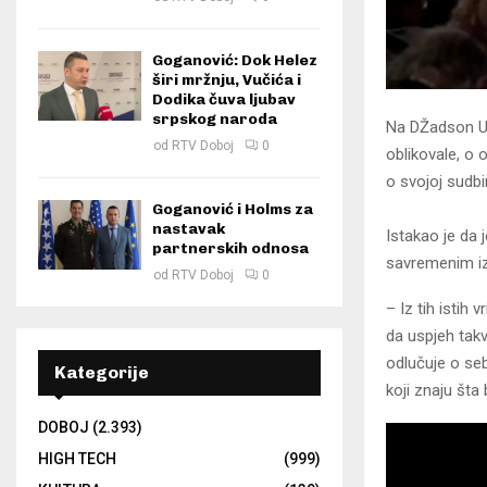
Goganović: Dok Helez
širi mržnju, Vučića i
Dodika čuva ljubav
srpskog naroda
Na DŽadson Un
od
RTV Doboj
0
oblikovale, o 
o svojoj sudbi
Goganović i Holms za
nastavak
Istakao je da j
partnerskih odnosa
savremenim iz
od
RTV Doboj
0
– Iz tih istih 
da uspjeh takv
odlučuje o seb
Kategorije
koji znaju šta
DOBOJ
(2.393)
HIGH TECH
(999)