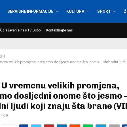
SERVISNE INFORMACIJE
KULTURA
SPORT
Ž
Oglašavanje na RTV Doboj
Kontaktirajte nas
STI
menu velikih promjena, ostajemo dosljedni onome što jesmo – slobodni ljudi k
 U vremenu velikih promjena,
mo dosljedni onome što jesmo 
ni ljudi koji znaju šta brane (V
0