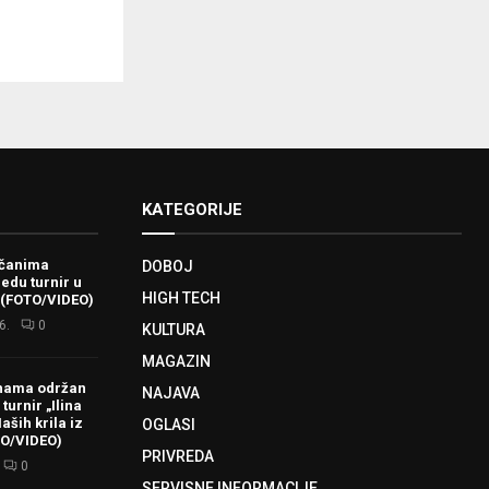
KATEGORIJE
ačanima
DOBOJ
redu turnir u
HIGH TECH
 (FOTO/VIDEO)
6.
0
KULTURA
MAGAZIN
hama održan
NAJAVA
turnir „Ilina
aših krila iz
OGLASI
TO/VIDEO)
PRIVREDA
0
SERVISNE INFORMACIJE