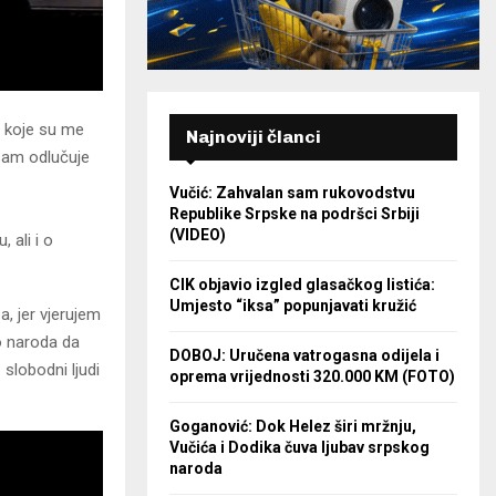
a koje su me
Najnoviji članci
 sam odlučuje
Vučić: Zahvalan sam rukovodstvu
Republike Srpske na podršci Srbiji
(VIDEO)
, ali i o
CIK objavio izgled glasačkog listića:
Umjesto “iksa” popunjavati kružić
a, jer vjerujem
vo naroda da
DOBOJ: Uručena vatrogasna odijela i
slobodni ljudi
oprema vrijednosti 320.000 KM (FOTO)
Goganović: Dok Helez širi mržnju,
Vučića i Dodika čuva ljubav srpskog
naroda