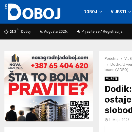
DOBOJ
VIJESTI
C
Doboj
6. Augusta 2026.
Prijavite se / Registracija
25.3
Početna
VIJE
Dodik: U vre
brane (VIDEO)
VIJESTI
Dodik:
ostaje
slobod
1. Maja 2026.