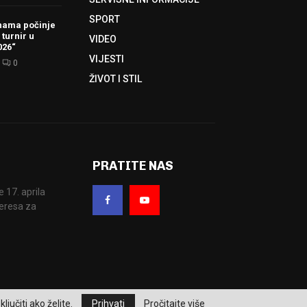
SPORT
hama počinje
 turnir u
VIDEO
026“
VIJESTI
0
ŽIVOT I STIL
PRATITE NAS
17. aprila
eresa za
ljučiti ako želite.
Prihvati
Pročitajte više