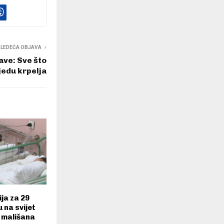
SLEDEĆA OBJAVA
ave: Sve što
jedu krpelja
ja za 29
 na svijet
 mališana