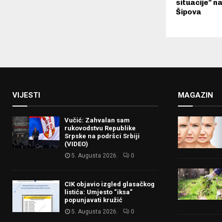
situacije” n
Šipova
VIJESTI
MAGAZIN
Vučić: Zahvalan sam
rukovodstvu Republike
Srpske na podršci Srbiji
(VIDEO)
5. Augusta 2026.
0
CIK objavio izgled glasačkog
listića: Umjesto “iksa”
popunjavati kružić
5. Augusta 2026.
0