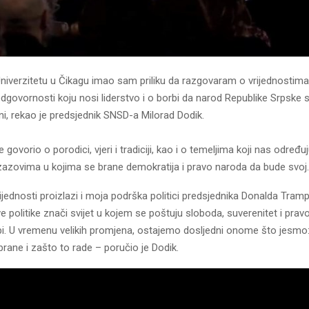
iverzitetu u Čikagu imao sam priliku da razgovaram o vrijednostim
odgovornosti koju nosi liderstvo i o borbi da narod Republike Srpske
ni, rekao je predsjednik SNSD-a Milorad Dodik.
e govorio o porodici, vjeri i tradiciji, kao i o temeljima koji nas određuju
azovima u kojima se brane demokratija i pravo naroda da bude svoj.
vrijednosti proizlazi i moja podrška politici predsjednika Donalda Tramp
e politike znači svijet u kojem se poštuju sloboda, suverenitet i pra
i. U vremenu velikih promjena, ostajemo dosljedni onome što jesmo: 
 brane i zašto to rade – poručio je Dodik.