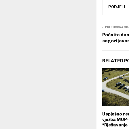
PODJELI
PRETHODNA OB
Počnite dan
sagorijevan
RELATED P
Uspješno re
vježba MUP-
“Rješavanje 