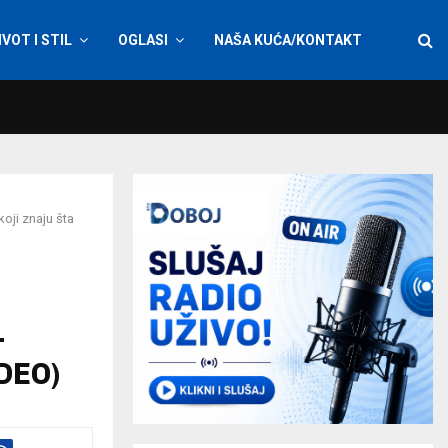
IVOT I STIL
OGLASI
NAŠA KUĆA/KONTAKT
oji znaju šta
–
IDEO)