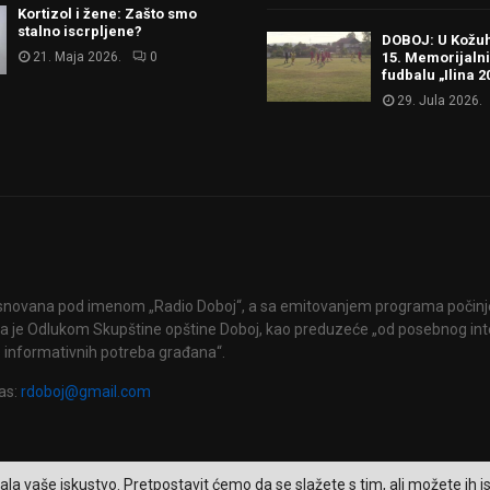
Kortizol i žene: Zašto smo
stalno iscrpljene?
DOBOJ: U Kožu
21. Maja 2026.
0
15. Memorijalni
fudbalu „Ilina 2
29. Jula 2026.
snovana pod imenom „Radio Doboj“, a sa emitovanjem programa počinje 
 je Odlukom Skupštine opštine Doboj, kao preduzeće „od posebnog int
 informativnih potreba građana“.
as:
rdoboj@gmail.com
ala vaše iskustvo. Pretpostavit ćemo da se slažete s tim, ali možete ih isk
2026 - RTV Doboj. Sva prava zadržana.