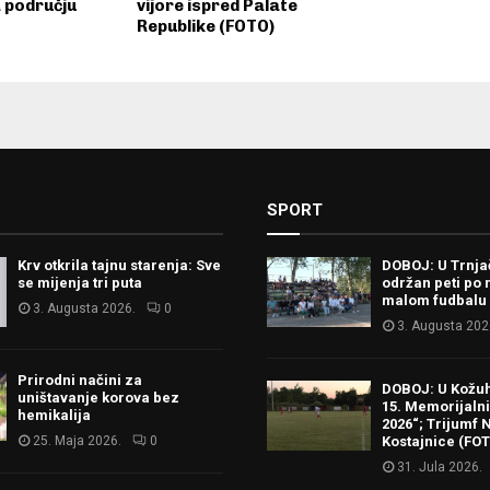
a području
vijore ispred Palate
Republike (FOTO)
SPORT
Krv otkrila tajnu starenja: Sve
DOBOJ: U Trnj
se mijenja tri puta
održan peti po 
malom fudbalu
3. Augusta 2026.
0
3. Augusta 202
Prirodni načini za
DOBOJ: U Kožu
uništavanje korova bez
15. Memorijalni 
hemikalija
2026“; Trijumf N
25. Maja 2026.
0
Kostajnice (FO
31. Jula 2026.