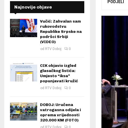
PODJELI
Najnovije objave
Vučić: Zahvalan sam
rukovodstvu
Republike Srpske na
podršci Srbiji
(VIDEO)
od
RTV Doboj
0
CIK objavio izgled
glasačkog listića:
Umjesto “iksa”
popunjavati kružić
od
RTV Doboj
0
DOBOJ: Uručena
vatrogasna odijela i
oprema vrijednosti
320.000 KM (FOTO)
od
RTV Doboj
0