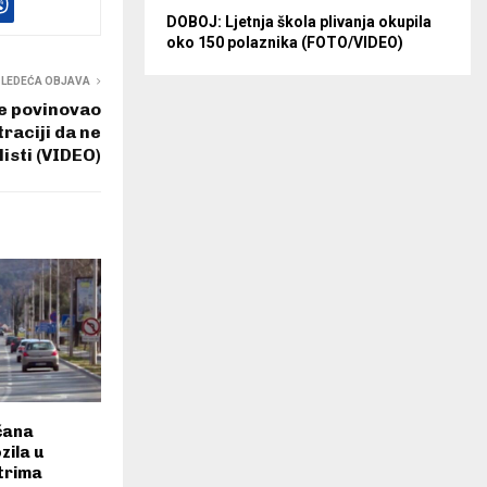
DOBOJ: Ljetnja škola plivanja okupila
oko 150 polaznika (FOTO/VIDEO)
SLEDEĆA OBJAVA
se povinovao
raciji da ne
listi (VIDEO)
čana
zila u
trima