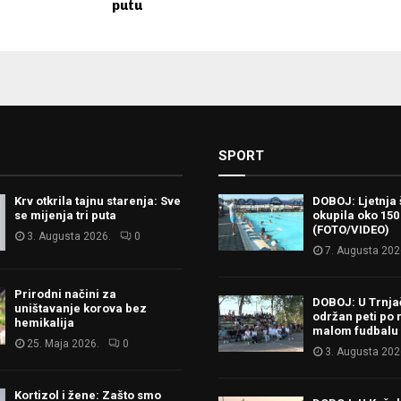
putu
SPORT
Krv otkrila tajnu starenja: Sve
DOBOJ: Ljetnja 
se mijenja tri puta
okupila oko 150
(FOTO/VIDEO)
3. Augusta 2026.
0
7. Augusta 202
Prirodni načini za
DOBOJ: U Trnj
uništavanje korova bez
održan peti po 
hemikalija
malom fudbalu
25. Maja 2026.
0
3. Augusta 202
Kortizol i žene: Zašto smo