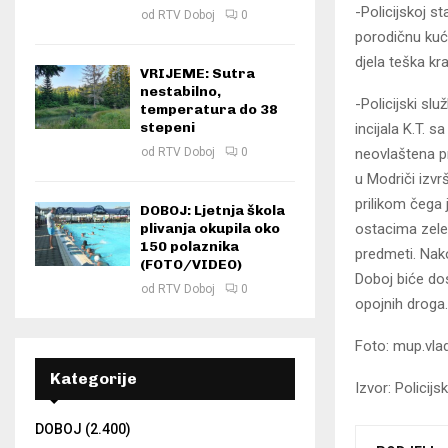
-Policijskoj st
od
RTV Doboj
0
porodičnu kuću
djela teška kr
VRIJEME: Sutra
nestabilno,
-Policijski slu
temperatura do 38
stepeni
incijala K.T. 
neovlaštena p
od
RTV Doboj
0
u Modriči izvrš
prilikom čega 
DOBOJ: Ljetnja škola
ostacima zele
plivanja okupila oko
150 polaznika
predmeti. Nak
(FOTO/VIDEO)
Doboj biće dos
od
RTV Doboj
0
opojnih droga.
Foto: mup.vla
Kategorije
Izvor: Policij
DOBOJ
(2.400)