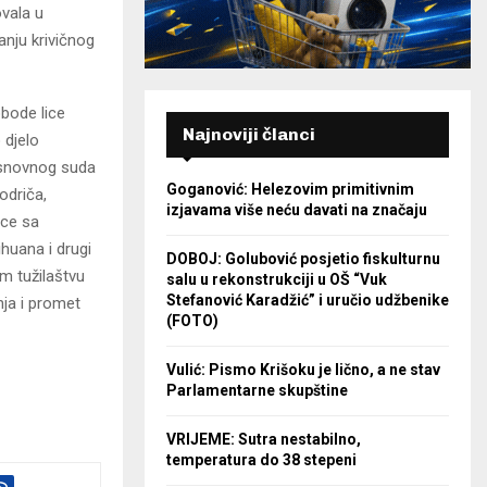
ovala u
anju krivičnog
obode lice
Najnoviji članci
 djelo
Osnovnog suda
Goganović: Helezovim primitivnim
odriča,
izjavama više neću davati na značaju
ice sa
huana i drugi
DOBOJ: Golubović posjetio fiskulturnu
m tužilaštvu
salu u rekonstrukciji u OŠ “Vuk
Stefanović Karadžić” i uručio udžbenike
nja i promet
(FOTO)
Vulić: Pismo Krišoku je lično, a ne stav
Parlamentarne skupštine
VRIJEME: Sutra nestabilno,
temperatura do 38 stepeni