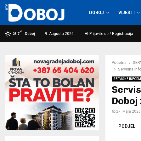
DOBOJ
VIJESTI
C
Doboj
9. Augusta 2026.
Prijavite se / Registracija
25.7
Početna
SER
Servisna inf
SERVISNE INFORM
Servis
Doboj 
27. Maja 2026
PODJELI