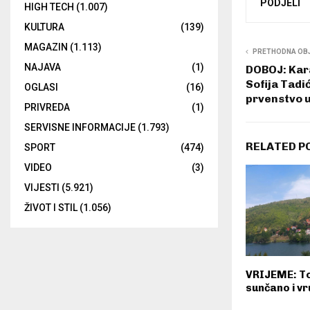
PODJELI
HIGH TECH
(1.007)
KULTURA
(139)
MAGAZIN
(1.113)
PRETHODNA OB
NAJAVA
(1)
DOBOJ: Kara
Sofija Tadi
OGLASI
(16)
prvenstvo u
PRIVREDA
(1)
SERVISNE INFORMACIJE
(1.793)
RELATED P
SPORT
(474)
VIDEO
(3)
VIJESTI
(5.921)
ŽIVOT I STIL
(1.056)
VRIJEME: T
sunčano i vr