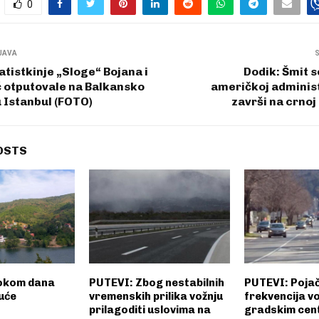
0
JAVA
tistkinje „Sloge“ Bojana i
Dodik: Šmit 
ć otputovale na Balkansko
američkoj administ
 Istanbul (FOTO)
završi na crnoj 
OSTS
okom dana
PUTEVI: Zbog nestabilnih
PUTEVI: Poja
uće
vremenskih prilika vožnju
frekvencija vo
prilagoditi uslovima na
gradskim cen