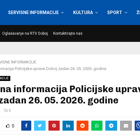
SERVISNE INFORMACIJE
KULTURA
SPORT
Ž
Oglašavanje na RTV Doboj
Kontaktirajte nas
VISNE INFORMACIJE
ormacija Policijske uprave Doboj zadan 26. 05. 2026. godine
ACIJE
na informacija Policijske upra
zadan 26. 05. 2026. godine
.
0
0