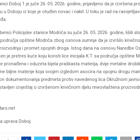
anici Doboj 1 je juče 26. 05. 2026. godine, prijavljeno da je izvršena pr
 u Doboju iz koje je otuđen novac i nakit. U toku je rad na rasvjetljav
ađa.
žbenici Policijske stanice Modriča su juče 26. 05. 2026. godine, lišili sl
sa područja opštine Modriča zbog osnova sumnje da je izvršilo krivično
roizvodnja i promet opojnih droga. Istog dana na osnovu Naredbe 
en je pretres kuće koju koristi lice inicijala K.T. sa područja opštine M
je pronađena i oduzeta bijela praškasta materija, dvije metalne drobil
ne biljne materije koja svojim izgledom asocira na opojnu drogu mari
on dokumentovanja predmeta protiv navedenog lica Okružnom javno
tavljen izvještaj o izvršenom krivičnom djelu nneovlaštena proizvod
dars.net
ska uprava Doboj