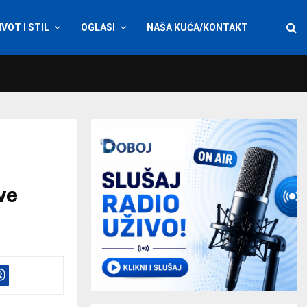
IVOT I STIL
OGLASI
NAŠA KUĆA/KONTAKT
ve