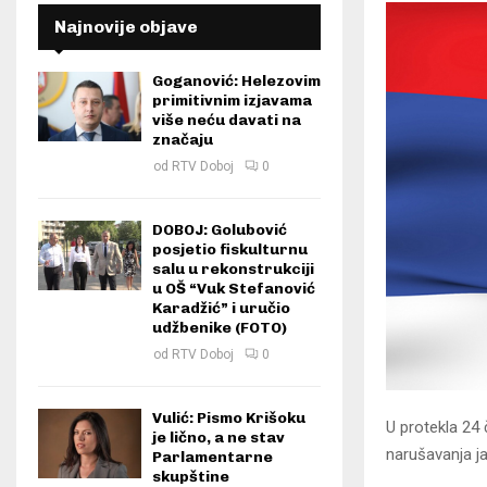
Najnovije objave
Goganović: Helezovim
primitivnim izjavama
više neću davati na
značaju
od
RTV Doboj
0
DOBOJ: Golubović
posjetio fiskulturnu
salu u rekonstrukciji
u OŠ “Vuk Stefanović
Karadžić” i uručio
udžbenike (FOTO)
od
RTV Doboj
0
Vulić: Pismo Krišoku
U protekla 24 
je lično, a ne stav
narušavanja ja
Parlamentarne
skupštine