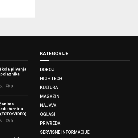
KATEGORIJE
škola plivanja
DOBOJ
 polaznika
HIGH TECH
6.
0
KULTURA
MAGAZIN
ačanima
NAJAVA
redu turnir u
 (FOTO/VIDEO)
OGLASI
6.
0
PRIVREDA
SERVISNE INFORMACIJE