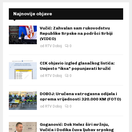
Najnovije objave
Vučić: Zahvalan sam rukovodstvu
Republike Srpske na podršci Srbiji
(VIDEO)
od
RTV Doboj
0
CIK objavio izgled glasačkog listića:
Umjesto “iksa” popunjavati kružić
od
RTV Doboj
0
DOBOJ: Uručena vatrogasna odijela i
oprema vrijednosti 320.000 KM (FOTO)
od
RTV Doboj
0
Goganović: Dok Helez širi mržnju,
Vučića i Dodika čuva ljubav srpskog