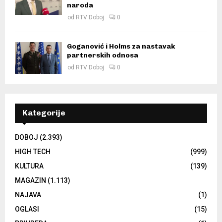
naroda
od
RTV Doboj
0
Goganović i Holms za nastavak
partnerskih odnosa
od
RTV Doboj
0
Kategorije
DOBOJ
(2.393)
HIGH TECH
(999)
KULTURA
(139)
MAGAZIN
(1.113)
NAJAVA
(1)
OGLASI
(15)