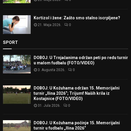
Kortizol i žene: Zašto smo stalno iscrpljene?
21. Maja 2026.
0
SPORT
DOBOJ: U Trnjačanima održan peti po redu turnir
u malom fudbalu (FOTO/VIDEO)
3. Augusta 2026.
0
DOBOJ: U Kožuhama održan 15. Memorijalni
turnir „Ilina 2026“; Trijumf Naših krila iz
Kostajnice (FOTO/VIDEO)
31. Jula 2026.
0
DOBOJ: U Kožuhama počinje 15. Memorijalni
turnir u fudbalu „Ilina 2026“