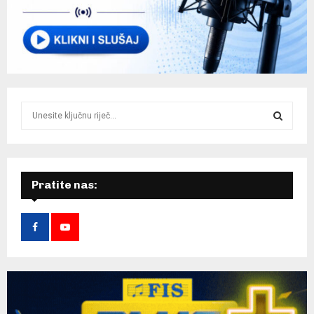
S
e
a
S
r
c
E
h
Pratite nas:
f
A
o
r
R
:
C
H