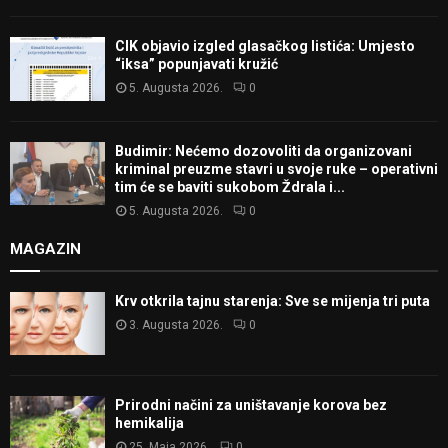
CIK objavio izgled glasačkog listića: Umjesto
“iksa” popunjavati kružić
5. Augusta 2026.
0
Budimir: Nećemo dozovoliti da organizovani
kriminal preuzme stavri u svoje ruke – operativni
tim će se baviti sukobom Ždrala i...
5. Augusta 2026.
0
MAGAZIN
Krv otkrila tajnu starenja: Sve se mijenja tri puta
3. Augusta 2026.
0
Prirodni načini za uništavanje korova bez
hemikalija
25. Maja 2026.
0