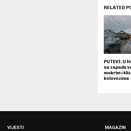
RELATED P
PUTEVI: U He
na zapadu vo
mokrim i kli
kolovozima
VIJESTI
MAGAZIN