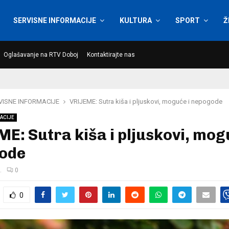
SERVISNE INFORMACIJE
KULTURA
SPORT
Ž
Oglašavanje na RTV Doboj
Kontaktirajte nas
VISNE INFORMACIJE
VRIJEME: Sutra kiša i pljuskovi, moguće i nepogode
ACIJE
E: Sutra kiša i pljuskovi, mog
ode
.
0
0