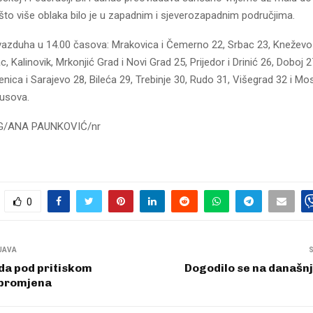
što više oblaka bilo je u zapadnim i sjeverozapadnim područjima.
azduha u 14.00 časova: Mrakovica i Čemerno 22, Srbac 23, Kneževo 
 Kalinovik, Mrkonjić Grad i Novi Grad 25, Prijedor i Drinić 26, Doboj 27,
enica i Sarajevo 28, Bileća 29, Trebinje 30, Rudo 31, Višegrad 32 i Mo
jusova.
UG/ANA PAUNKOVIĆ/nr
0
JAVA
da pod pritiskom
Dogodilo se na današnj
 promjena