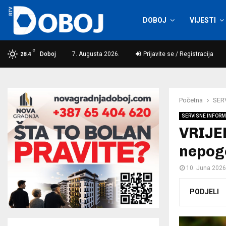
DOBOJ
VIJESTI
C
Doboj
7. Augusta 2026.
Prijavite se / Registracija
28.4
Početna
SER
SERVISNE INFORM
VRIJEM
nepog
10. Juna 2026
PODJELI