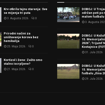
Krv otkrila tajnu starenja: Sve
DOBOJ: U Trnj
se mijenja tri puta
održan peti po 
malom fudbalu
3. Augusta 2026.
0
3. Augusta 202
Prirodni načini za
DOBOJ: U Kožu
uništavanje korova bez
15. Memorijalni 
hemikalija
2026“; Trijumf N
25. Maja 2026.
0
Kostajnice (FO
31. Jula 2026.
Kortizol i žene: Zašto smo
stalno iscrpljene?
DOBOJ: U Kožu
21. Maja 2026.
0
15. Memorijalni
fudbalu „Ilina 2
29. Jula 2026.