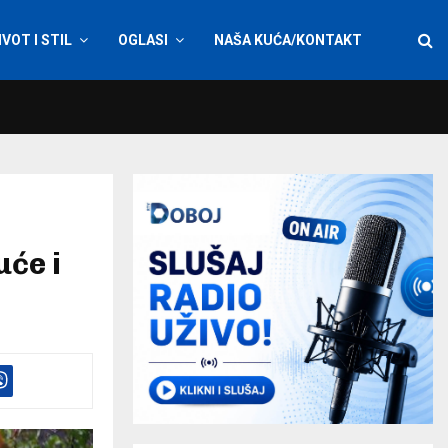
IVOT I STIL
OGLASI
NAŠA KUĆA/KONTAKT
uće i