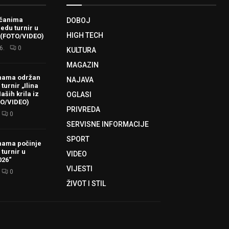
ačanima
DOBOJ
redu turnir u
HIGH TECH
 (FOTO/VIDEO)
6.
0
KULTURA
MAGAZIN
hama održan
NAJAVA
turnir „Ilina
aših krila iz
OGLASI
TO/VIDEO)
PRIVREDA
0
SERVISNE INFORMACIJE
SPORT
hama počinje
 turnir u
VIDEO
026“
VIJESTI
0
ŽIVOT I STIL