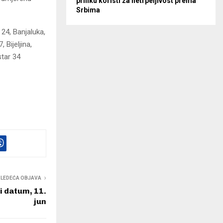
priliku koristi za netrpeljivost prema
Srbima
24, Banjaluka,
 Bijeljina,
star 34
SLEDEĆA OBJAVA
i datum, 11.
jun