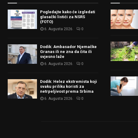
Pogledajte kako će izgledati
glasački listići za NSRS
(FOTO)
6. Augusta 2026.
0
Dodik: Ambasador Njemačke
Granas ili ne zna da čita ili
svjesno laže
6. Augusta 2026.
0
Dodik: Helez ekstremista koji
svaku priliku koristi za
netrpeljivost prema Srbima
6. Augusta 2026.
0