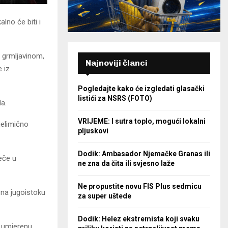
alno će biti i
a grmljavinom,
Najnoviji članci
 iz
Pogledajte kako će izgledati glasački
listići za NSRS (FOTO)
da.
VRIJEME: I sutra toplo, mogući lokalni
jelimično
pljuskovi
Dodik: Ambasador Njemačke Granas ili
eče u
ne zna da čita ili svjesno laže
Ne propustite novu FIS Plus sedmicu
na jugoistoku
za super uštede
Dodik: Helez ekstremista koji svaku
o umjerenu