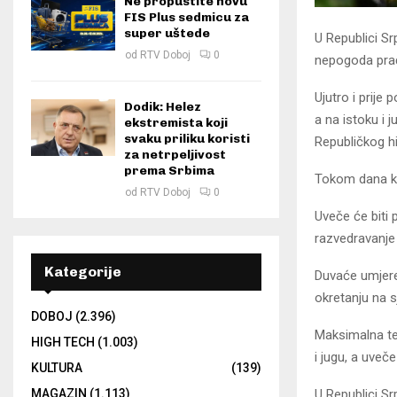
Ne propustite novu
FIS Plus sedmicu za
super uštede
U Republici Srp
od
RTV Doboj
0
nepogoda prać
Ujutro i prije
Dodik: Helez
a na istoku i 
ekstremista koji
svaku priliku koristi
Republičkog 
za netrpeljivost
prema Srbima
Tokom dana kiša
od
RTV Doboj
0
Uveče će biti 
razvedravanje
Kategorije
Duvaće umjeren
okretanju na s
DOBOJ
(2.396)
Maksimalna te
HIGH TECH
(1.003)
i jugu, a uveč
KULTURA
(139)
U Republici S
MAGAZIN
(1.113)