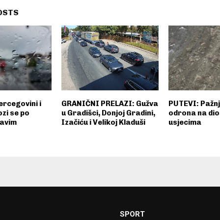
OSTS
rcegovini i
GRANIČNI PRELAZI: Gužva
PUTEVI: Pažn
zi se po
u Gradišci, Donjoj Gradini,
odrona na dio
zavim
Izačiću i Velikoj Kladuši
usjecima
SPORT