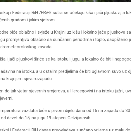
skoj i Federaciji BiH /FBiH/ sutra se očekuju kiša i jači pljuskovi, a lok
enih gradom i jakim vjetrom.
 podne biće oblačno i svježe u Krajini uz kišu i lokalno jače pljuskove s
jugu promjenljivo oblačno sa sunčanim periodima i toplo, saopšteno je
hidrometeorološkog zavoda.
 i jači pljuskovi širiće se ka istoku i jugu, a lokalno će biti i nepogo
padavina na istoku, a u ostalim predjelima će biti uglavnom suvo uz d
 na krajnjem sjeverozapadu.
 do jak vjetar sjevernih smjerova, u Hercegovini i na istoku južni, uv
jeverni.
mperatura vazduha biće u prvom dijelu dana od 16 na zapadu do 30 
e od devet do 15, na jugu 19 stepeni Celzijusovih.
rpskoj i Federaciji BiH danas preovladava sunčano vrijeme uz malu d