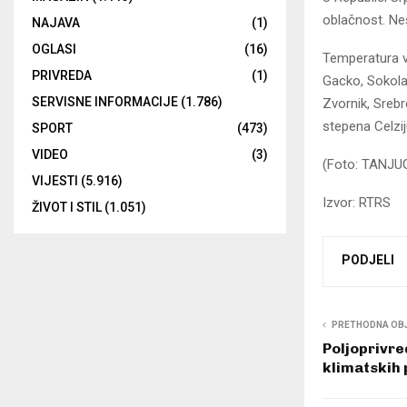
oblačnost. Ne
NAJAVA
(1)
OGLASI
(16)
Temperatura v
PRIVREDA
(1)
Gacko, Sokolac,
SERVISNE INFORMACIJE
(1.786)
Zvornik, Srebr
stepena Celzi
SPORT
(473)
VIDEO
(3)
(Foto: TANJ
VIJESTI
(5.916)
Izvor: RTRS
ŽIVOT I STIL
(1.051)
PODJELI
PRETHODNA OB
Poljoprivre
klimatskih