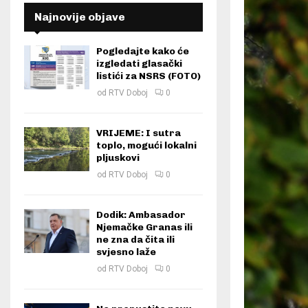
Najnovije objave
Pogledajte kako će
izgledati glasački
listići za NSRS (FOTO)
od
RTV Doboj
0
VRIJEME: I sutra
toplo, mogući lokalni
pljuskovi
od
RTV Doboj
0
Dodik: Ambasador
Njemačke Granas ili
ne zna da čita ili
svjesno laže
od
RTV Doboj
0