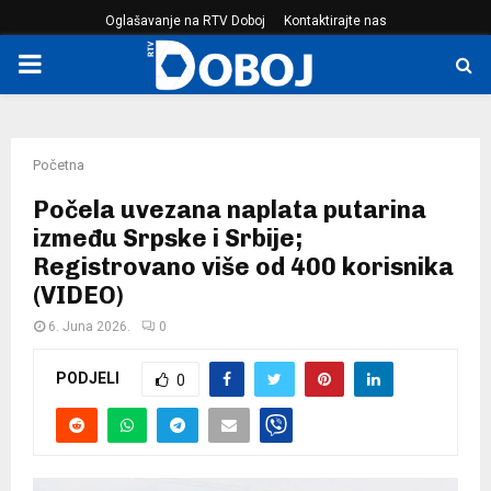
Oglašavanje na RTV Doboj
Kontaktirajte nas
PRIMARY
MENU
Početna
Počela uvezana naplata putarina
između Srpske i Srbije;
Registrovano više od 400 korisnika
(VIDEO)
6. Juna 2026.
0
PODJELI
0