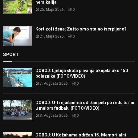
hemikalija
25. Maja 2026.
0
Kortizol i žene: Zašto smo stalno iscrpljene?
21. Maja 2026.
0
SPORT
DOBOJ: Ljetnja škola plivanja okupila oko 150
polaznika (FOTO/VIDEO)
7. Augusta 2026.
0
DOBOJ: U Trnjačanima održan peti po redu turnir
u malom fudbalu (FOTO/VIDEO)
3. Augusta 2026.
0
DOBOJ: U Kožuhama održan 15. Memorijalni