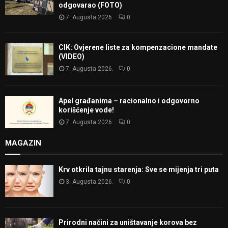
odgovarao (FOTO)
7. Augusta 2026.
0
CIK: Ovjerene liste za kompenzacione mandate
(VIDEO)
7. Augusta 2026.
0
Apel građanima – racionalno i odgovorno
korišćenje vode!
7. Augusta 2026.
0
MAGAZIN
Krv otkrila tajnu starenja: Sve se mijenja tri puta
3. Augusta 2026.
0
Prirodni načini za uništavanje korova bez