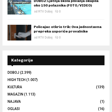
DOBOJ: Ljetnja škola plivanja okupila
oko 150 polaznika (FOTO/VIDEO)
od
RTV Doboj
0
Policajac otkrio trik: Ova jednostavna
prepreka usporiće provalnike
od
RTV Doboj
0
Kategorije
DOBOJ
(2.399)
HIGH TECH
(1.007)
KULTURA
(139)
MAGAZIN
(1.113)
NAJAVA
(1)
OGLASI
(16)