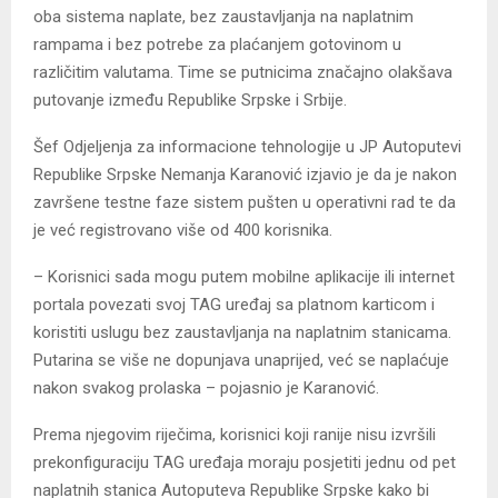
oba sistema naplate, bez zaustavljanja na naplatnim
rampama i bez potrebe za plaćanjem gotovinom u
različitim valutama. Time se putnicima značajno olakšava
putovanje između Republike Srpske i Srbije.
Šef Odjeljenja za informacione tehnologije u ЈP Autoputevi
Republike Srpske Nemanja Karanović izjavio je da je nakon
završene testne faze sistem pušten u operativni rad te da
je već registrovano više od 400 korisnika.
– Korisnici sada mogu putem mobilne aplikacije ili internet
portala povezati svoj TAG uređaj sa platnom karticom i
koristiti uslugu bez zaustavljanja na naplatnim stanicama.
Putarina se više ne dopunjava unaprijed, već se naplaćuje
nakon svakog prolaska – pojasnio je Karanović.
Prema njegovim riječima, korisnici koji ranije nisu izvršili
prekonfiguraciju TAG uređaja moraju posjetiti jednu od pet
naplatnih stanica Autoputeva Republike Srpske kako bi