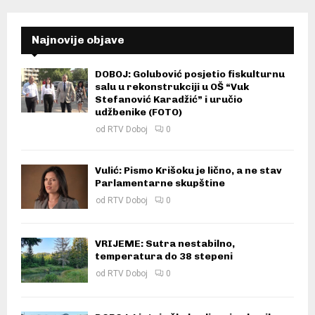
Najnovije objave
DOBOJ: Golubović posjetio fiskulturnu
salu u rekonstrukciji u OŠ “Vuk
Stefanović Karadžić” i uručio
udžbenike (FOTO)
od
RTV Doboj
0
Vulić: Pismo Krišoku je lično, a ne stav
Parlamentarne skupštine
od
RTV Doboj
0
VRIJEME: Sutra nestabilno,
temperatura do 38 stepeni
od
RTV Doboj
0