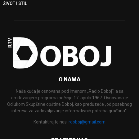
ŽIVOT I STIL
O NAMA
Naša kuća je osnovana pod imenom „Radio Doboj“, a sa
emitovanjem programa počinje 17. aprila 1967. Osnovana je
Odlukom Skupštine opštine Doboj, kao preduzeće „od posebnog
interesa za zadovoljavanje informativnih potreba građana“.
Kontaktirajte nas:
rdoboj@gmail.com