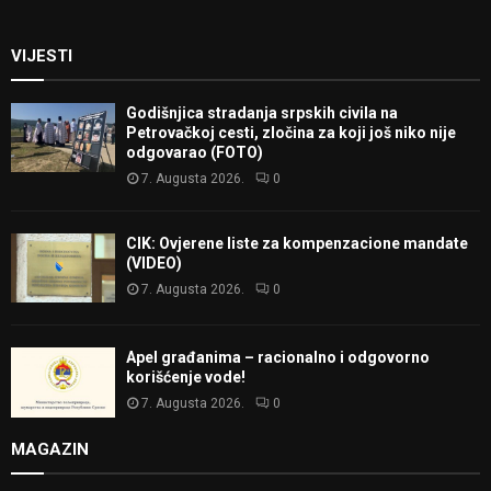
VIJESTI
Godišnjica stradanja srpskih civila na
Petrovačkoj cesti, zločina za koji još niko nije
odgovarao (FOTO)
7. Augusta 2026.
0
CIK: Ovjerene liste za kompenzacione mandate
(VIDEO)
7. Augusta 2026.
0
Apel građanima – racionalno i odgovorno
korišćenje vode!
7. Augusta 2026.
0
MAGAZIN