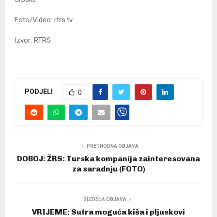
Foto/Video: rtrs.tv
Izvor: RTRS
PODJELI
0
PRETHODNA OBJAVA
DOBOJ: ŽRS: Turska kompanija zainteresovana
za saradnju (FOTO)
SLEDEĆA OBJAVA
VRIJEME: Sutra moguća kiša i pljuskovi