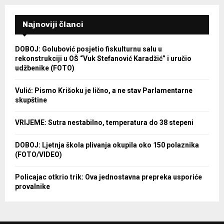
Najnoviji članci
DOBOJ: Golubović posjetio fiskulturnu salu u
rekonstrukciji u OŠ “Vuk Stefanović Karadžić” i uručio
udžbenike (FOTO)
Vulić: Pismo Krišoku je lično, a ne stav Parlamentarne
skupštine
VRIJEME: Sutra nestabilno, temperatura do 38 stepeni
DOBOJ: Ljetnja škola plivanja okupila oko 150 polaznika
(FOTO/VIDEO)
Policajac otkrio trik: Ova jednostavna prepreka usporiće
provalnike