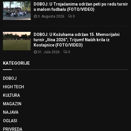
DOBOJ: U Trnjačanima održan peti po redu turnir
u malom fudbalu (FOTO/VIDEO)
3. Augusta 2026.
0
DOBOJ: U Kožuhama održan 15. Memorijalni
turnir „Ilina 2026“; Trijumf Naših krila iz
Kostajnice (FOTO/VIDEO)
31. Jula 2026.
0
KATEGORIJE
DOBOJ
HIGH TECH
KULTURA
MAGAZIN
NAJAVA
OGLASI
PRIVREDA