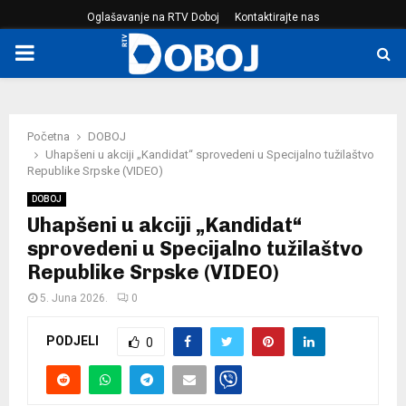
Oglašavanje na RTV Doboj
Kontaktirajte nas
PRIMARY
MENU
Početna
DOBOJ
Uhapšeni u akciji „Kandidat“ sprovedeni u Specijalno tužilaštvo
Republike Srpske (VIDEO)
DOBOJ
Uhapšeni u akciji „Kandidat“
sprovedeni u Specijalno tužilaštvo
Republike Srpske (VIDEO)
5. Juna 2026.
0
PODJELI
0