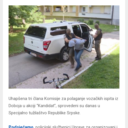
Uhapšena tri člana Komisije za polaganje vozačkih ispita iz
Doboja u akciji “Kandidat”, sprovedeni su danas u
Specijalno tužilaštvo Republike Srpske.
Podsjećamo
, policijski službenici Uprave za organizovani i