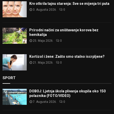
Krv otkrila tajnu starenja: Sve se mijenja tri puta
3. Augusta 2026.
0
Prirodni načini za uništavanje korova bez
hemikalija
25. Maja 2026.
0
Kortizol i žene: Zašto smo stalno iscrpljene?
21. Maja 2026.
0
SPORT
DOBOJ: Ljetnja škola plivanja okupila oko 150
polaznika (FOTO/VIDEO)
7. Augusta 2026.
0