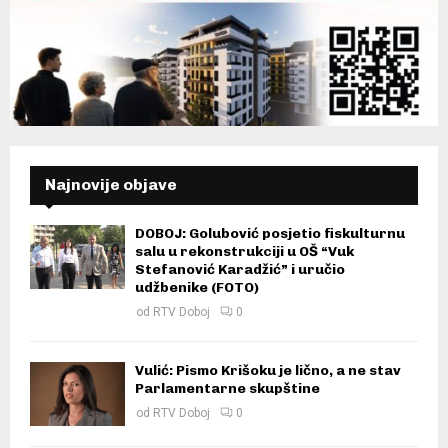
Najnovije objave
DOBOJ: Golubović posjetio fiskulturnu
salu u rekonstrukciji u OŠ “Vuk
Stefanović Karadžić” i uručio
udžbenike (FOTO)
od
RTV Doboj
0
Vulić: Pismo Krišoku je lično, a ne stav
Parlamentarne skupštine
od
RTV Doboj
0