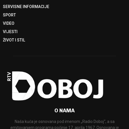
SERVISNE INFORMACIJE
SPORT
VIDEO
VIJESTI
ŽIVOT I STIL
O NAMA
Naša kuća je osnovana pod imenom „Radio Doboj“, a sa
emitovanjem programa počinje 17. aprila 1967. Osnovana je