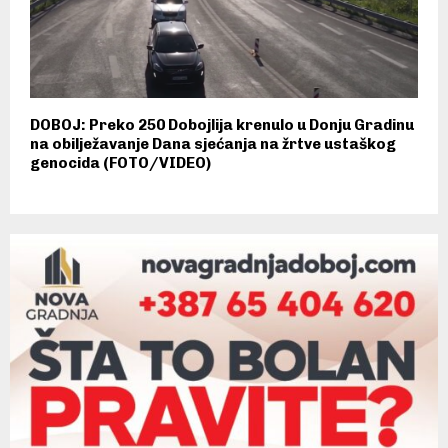
DOBOJ: Preko 250 Dobojlija krenulo u Donju Gradinu
na obilježavanje Dana sjećanja na žrtve ustaškog
genocida (FOTO/VIDEO)