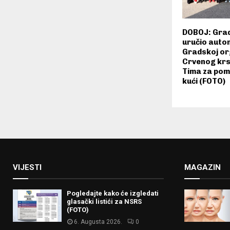
DOBOJ: Grad
uručio auto
Gradskoj or
Crvenog krs
Tima za pomo
kući (FOTO)
VIJESTI
MAGAZIN
Pogledajte kako će izgledati
glasački listići za NSRS
(FOTO)
6. Augusta 2026.
0