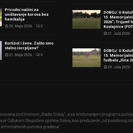
Prirodni načini za
DOBOJ: U Kožu
uništavanje korova bez
15. Memorijalni 
hemikalija
2026“; Trijumf N
25. Maja 2026.
0
Kostajnice (FO
31. Jula 2026.
Kortizol i žene: Zašto smo
stalno iscrpljene?
DOBOJ: U Kožu
21. Maja 2026.
0
15. Memorijalni
fudbalu „Ilina 2
29. Jula 2026.
snovana pod imenom „Radio Doboj“, a sa emitovanjem programa počinje 
 je Odlukom Skupštine opštine Doboj, kao preduzeće „od posebnog int
 informativnih potreba građana“.