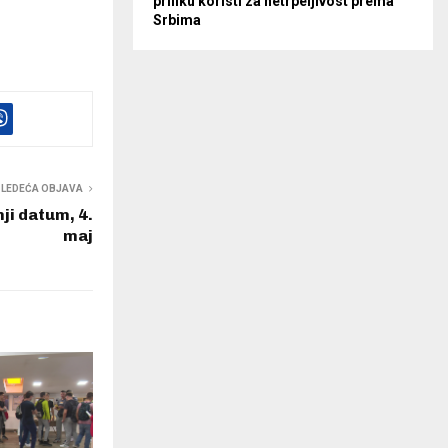
priliku koristi za netrpeljivost prema
Srbima
SLEDEĆA OBJAVA
ji datum, 4.
maj