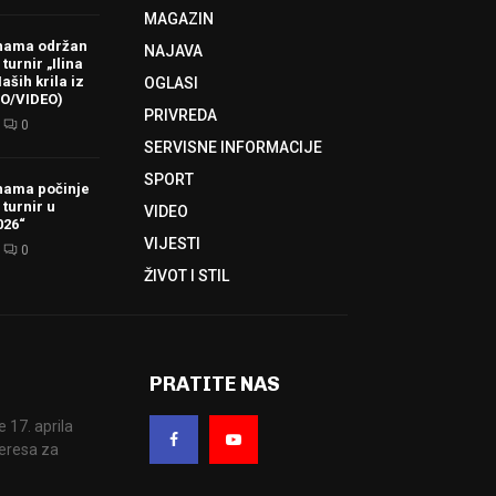
MAGAZIN
hama održan
NAJAVA
turnir „Ilina
aših krila iz
OGLASI
TO/VIDEO)
PRIVREDA
0
SERVISNE INFORMACIJE
SPORT
hama počinje
 turnir u
VIDEO
026“
VIJESTI
0
ŽIVOT I STIL
PRATITE NAS
17. aprila
eresa za