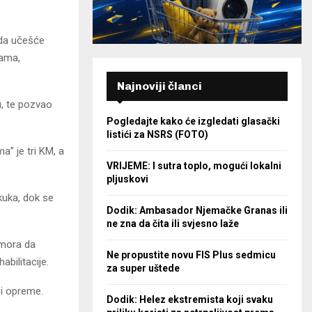
 da učešće
bama,
Najnoviji članci
u, te pozvao
Pogledajte kako će izgledati glasački
listići za NSRS (FOTO)
a” je tri KM, a
VRIJEME: I sutra toplo, mogući lokalni
pljuskovi
 kuka, dok se
Dodik: Ambasador Njemačke Granas ili
ne zna da čita ili svjesno laže
 mora da
Ne propustite novu FIS Plus sedmicu
bilitacije.
za super uštede
 i opreme.
Dodik: Helez ekstremista koji svaku