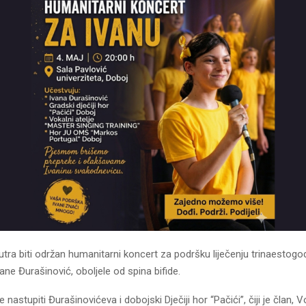
tra biti održan humanitarni koncert za podršku liječenju trinaestogo
ne Đurašinović, oboljele od spina bifide.
nastupiti Đurašinovićeva i dobojski Dječiji hor “Pačići”, čiji je član, V