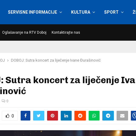
SERVISNE INFORMACIJE
KULTURA
SPORT
Ž
Oglašavanje na RTV Doboj
Kontaktirajte nas
OJ
DOBOJ: Sutra koncert za liječenje Ivane Đurašinović
 Sutra koncert za liječenje Iv
inović
0
0