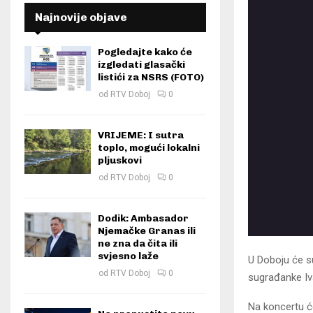
Najnovije objave
Pogledajte kako će
izgledati glasački
listići za NSRS (FOTO)
od
RTV Doboj
0
VRIJEME: I sutra
toplo, mogući lokalni
pljuskovi
od
RTV Doboj
0
Dodik: Ambasador
Njemačke Granas ili
ne zna da čita ili
svjesno laže
U Doboju će su
od
RTV Doboj
0
sugrađanke Iva
Na koncertu će 