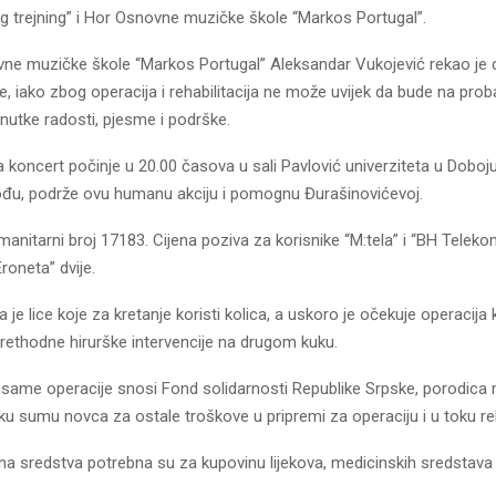
g trejning” i Hor Osnovne muzičke škole “Markos Portugal”.
vne muzičke škole “Markos Portugal” Aleksandar Vukojević rekao je
, iako zbog operacija i rehabilitacija ne može uvijek da bude na pro
enutke radosti, pjesme i podrške.
 koncert počinje u 20.00 časova u sali Pavlović univerziteta u Doboj
đu, podrže ovu humanu akciju i pomognu Đurašinovićevoj.
umanitarni broj 17183. Cijena poziva za korisnike “M:tela” i “BH Telekom
roneta” dvije.
 je lice koje za kretanje koristi kolica, a uskoro je očekuje operacija
rethodne hirurške intervencije na drugom kuku.
 same operacije snosi Fond solidarnosti Republike Srpske, porodica
iku sumu novca za ostale troškove u pripremi za operaciju i u toku reha
a sredstva potrebna su za kupovinu lijekova, medicinskih sredstava