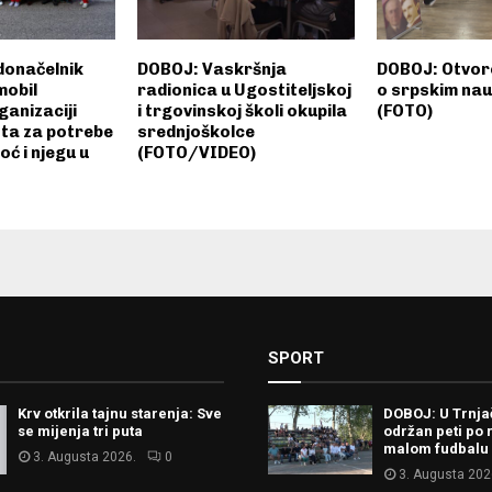
onačelnik
DOBOJ: Vaskršnja
DOBOJ: Otvor
mobil
radionica u Ugostiteljskoj
o srpskim na
ganizaciji
i trgovinskoj školi okupila
(FOTO)
ta za potrebe
srednjoškolce
ć i njegu u
(FOTO/VIDEO)
SPORT
Krv otkrila tajnu starenja: Sve
DOBOJ: U Trnj
se mijenja tri puta
održan peti po 
malom fudbalu
3. Augusta 2026.
0
3. Augusta 202