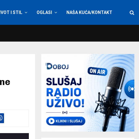
IVOT I STIL
OGLASI
NAŠA KUĆA/KONTAKT
ane