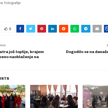
ne fotografije
0
JAVA
tra još toplije, krajem
Dogodilo se na današn
peno naoblačenje na
OSTS