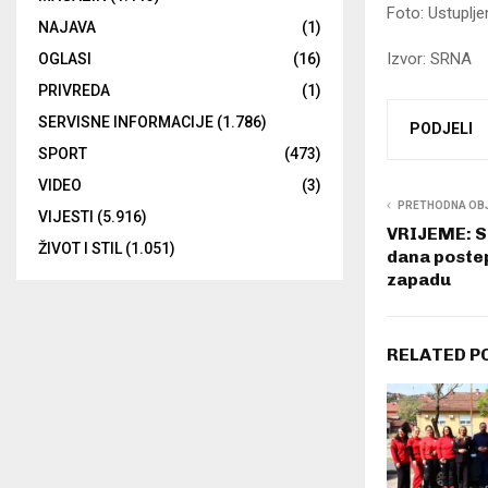
Foto: Ustuplje
NAJAVA
(1)
Izvor: SRNA
OGLASI
(16)
PRIVREDA
(1)
SERVISNE INFORMACIJE
(1.786)
PODJELI
SPORT
(473)
VIDEO
(3)
PRETHODNA OB
VIJESTI
(5.916)
VRIJEME: Su
ŽIVOT I STIL
(1.051)
dana poste
zapadu
RELATED P