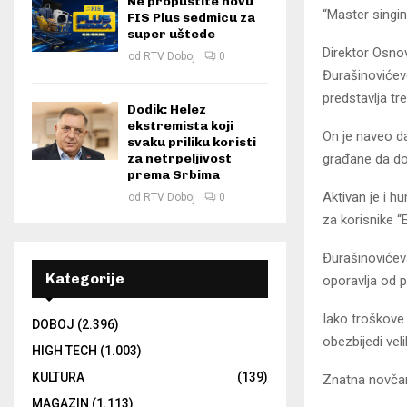
Ne propustite novu
“Master singin
FIS Plus sedmicu za
super uštede
Direktor Osno
od
RTV Doboj
0
Đurašinovićeve
predstavlja tr
Dodik: Helez
ekstremista koji
On je naveo da
svaku priliku koristi
građane da do
za netrpeljivost
prema Srbima
Aktivan je i h
od
RTV Doboj
0
za korisnike “E
Đurašinovićeva
Kategorije
oporavlja od p
Iako troškove
DOBOJ
(2.396)
obezbijedi vel
HIGH TECH
(1.003)
KULTURA
(139)
Znatna novčan
MAGAZIN
(1.113)