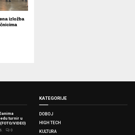
ena izložba
učnicima
KATEGORIJE
ačanima
DOBOJ
redu turnir u
HIGH TECH
 (FOTO/VIDEO)
6.
0
KULTURA