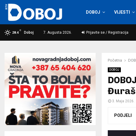
DOBOJ
VIJESTI
C
Doboj
7. Augusta 2026.
Prijavite se / Registracija
28.4
Početna
DOB
DOBOJ
DOBOJ:
Đuraš
3. Maja 2026.
PODJELI