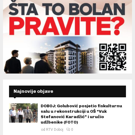
Najnovije objave
DOBOJ: Golubović posjetio fiskulturnu
salu u rekonstrukciji u OŠ “Vuk
Stefanović Karadžić” i uručio
udžbenike (FOTO)
od
RTV Doboj
0