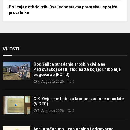
Policajac otkrio trik: Ova jednostavna prepreka usporiće
provalnike
VIJESTI
Godišnjica stradanja srpskih civila na
Petrovačkoj cesti, zločina za koji još niko nije
odgovarao (FOTO)
7. Augusta 2026.
0
CIK: Ovjerene liste za kompenzacione mandate
(VIDEO)
7. Augusta 2026.
0
Apel građanima – racionalno i odgovorno