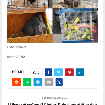
Foto: srna.rs
Izvor: SRNA
PODJELI
0
PRETHODNA OBJAVA
U Srpskoj rođeno 17 beba; Doboj bogatiji za dva