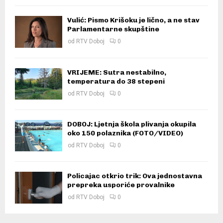
Vulić: Pismo Krišoku je lično, a ne stav
Parlamentarne skupštine
od
RTV Doboj
0
VRIJEME: Sutra nestabilno,
temperatura do 38 stepeni
od
RTV Doboj
0
DOBOJ: Ljetnja škola plivanja okupila
oko 150 polaznika (FOTO/VIDEO)
od
RTV Doboj
0
Policajac otkrio trik: Ova jednostavna
prepreka usporiće provalnike
od
RTV Doboj
0