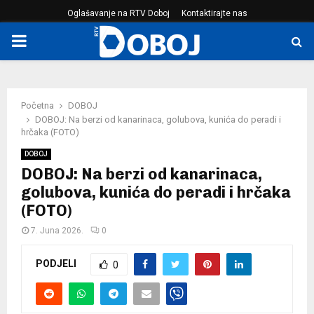
Oglašavanje na RTV Doboj
Kontaktirajte nas
PRIMARY
MENU
Početna
DOBOJ
DOBOJ: Na berzi od kanarinaca, golubova, kunića do peradi i
hrčaka (FOTO)
DOBOJ
DOBOJ: Na berzi od kanarinaca,
golubova, kunića do peradi i hrčaka
(FOTO)
7. Juna 2026.
0
PODJELI
0