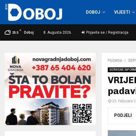
DOBOJ
VIJESTI
C
Doboj
8. Augusta 2026.
Prijavite se / Registracija
25.5
Početna
SER
SERVISNE INFORM
VRIJE
padav
23. Februara 
PODJELI