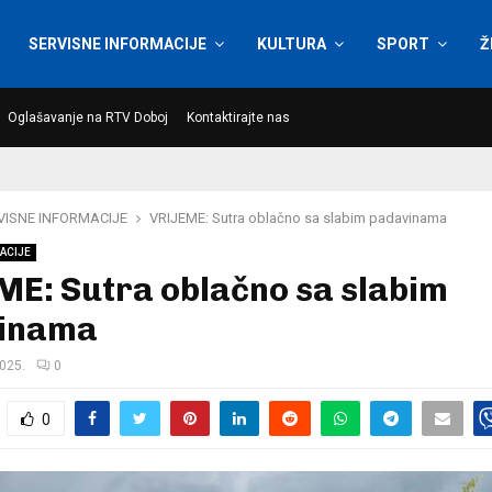
SERVISNE INFORMACIJE
KULTURA
SPORT
Ž
Oglašavanje na RTV Doboj
Kontaktirajte nas
VISNE INFORMACIJE
VRIJEME: Sutra oblačno sa slabim padavinama
ACIJE
ME: Sutra oblačno sa slabim
inama
2025.
0
0