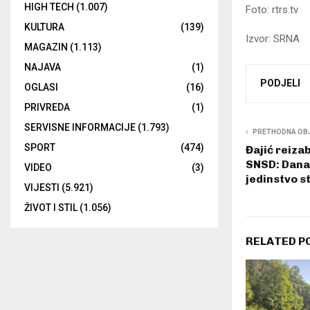
HIGH TECH
(1.007)
Foto: rtrs.tv
KULTURA
(139)
Izvor: SRNA
MAGAZIN
(1.113)
NAJAVA
(1)
PODJELI
OGLASI
(16)
PRIVREDA
(1)
SERVISNE INFORMACIJE
(1.793)
PRETHODNA OB
SPORT
(474)
Đajić reiza
SNSD: Dana
VIDEO
(3)
jedinstvo s
VIJESTI
(5.921)
ŽIVOT I STIL
(1.056)
RELATED P