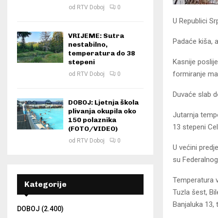
od
RTV Doboj
0
U Republici Sr
VRIJEME: Sutra
Padaće kiša, a
nestabilno,
temperatura do 38
Kasnije poslij
stepeni
formiranje mag
od
RTV Doboj
0
Duvaće slab do
DOBOJ: Ljetnja škola
plivanja okupila oko
Jutarnja tempe
150 polaznika
13 stepeni Ce
(FOTO/VIDEO)
od
RTV Doboj
0
U većini predj
su Federalnog
Temperatura va
Kategorije
Tuzla šest, Bi
Banjaluka 13, 
DOBOJ
(2.400)