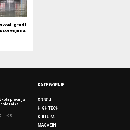
kovi, grad i
pozorenje na
KATEGORIJE
škola plivanja
DOBOJ
 polaznika
HIGH TECH
6.
0
KULTURA
MAGAZIN