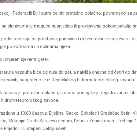
pskoj i Federaciji BiH sutra će biti pretežno oblačno, povremeno sa 
 na planinama je moguća susnježica ili provijavanje pokoje pahulje sn
e podne očekuje se prestanak padavina i razvedravanje sa sjevera, a
le po kotlinama i u dolinama rijeka.
 umjeren sjeverni vjetar.
ratura vazduha biće od nula do pet, a najviša dnevna od četiri do de
lzijusovih, saopšteno je iz Republičkog hidrometeorološkog zavoda.
ela danas je pretežno oblačno, a samo ponegdje je registrovana slaba
 hidrometeorološkog zavoda.
zduha u 13.00 časova: Bijeljina, Gacko, Sokolac i Gradačac četiri, Vi
leća, Mrkonjić Grad i Sarajevo sedam, Doboj i Zenica osam, Trebinje 
te Prijedor 15 stepeni Celzijusovih.