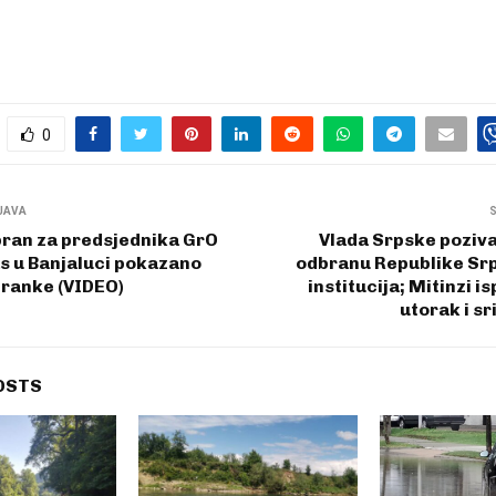
0
JAVA
bran za predsjednika GrO
Vlada Srpske poziva 
s u Banjaluci pokazano
odbranu Republike Srp
tranke (VIDEO)
institucija; Mitinzi 
utorak i sr
OSTS