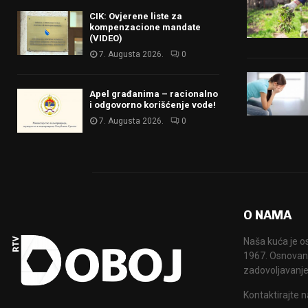
CIK: Ovjerene liste za
kompenzacione mandate
(VIDEO)
7. Augusta 2026.
0
Apel građanima – racionalno
i odgovorno korišćenje vode!
7. Augusta 2026.
0
O NAMA
Naša kuća je o
1967. Osnovana
zadovoljavanje
Kontaktirajte n