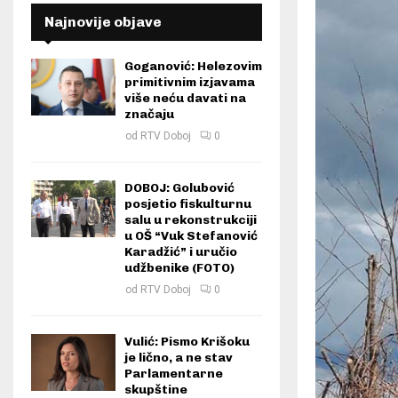
Najnovije objave
Goganović: Helezovim
primitivnim izjavama
više neću davati na
značaju
od
RTV Doboj
0
DOBOJ: Golubović
posjetio fiskulturnu
salu u rekonstrukciji
u OŠ “Vuk Stefanović
Karadžić” i uručio
udžbenike (FOTO)
od
RTV Doboj
0
Vulić: Pismo Krišoku
je lično, a ne stav
Parlamentarne
skupštine