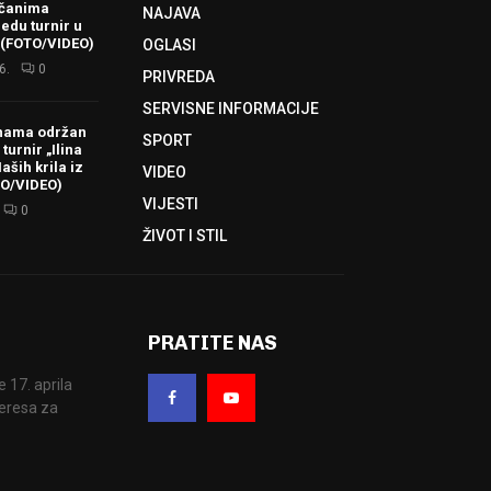
ačanima
NAJAVA
redu turnir u
 (FOTO/VIDEO)
OGLASI
6.
0
PRIVREDA
SERVISNE INFORMACIJE
hama održan
SPORT
turnir „Ilina
aših krila iz
VIDEO
TO/VIDEO)
VIJESTI
0
ŽIVOT I STIL
PRATITE NAS
17. aprila
eresa za