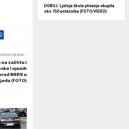
DOBOJ: Ljetnja škola plivanja okupila
oko 150 polaznika (FOTO/VIDEO)
SLEDEĆA OBJAVA
na zaštitu i
ske i njenih
ispred NSRS u
ijedu (FOTO)