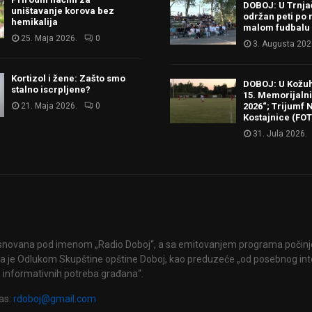
DOBOJ: U Trnj
uništavanje korova bez
održan peti po 
hemikalija
malom fudbalu
25. Maja 2026.
0
3. Augusta 202
Kortizol i žene: Zašto smo
DOBOJ: U Kožu
stalno iscrpljene?
15. Memorijalni 
21. Maja 2026.
0
2026“; Trijumf N
Kostajnice (FO
31. Jula 2026.
snovana pod imenom „Radio Doboj“, a sa emitovanjem programa počinje 
 je Odlukom Skupštine opštine Doboj, kao preduzeće „od posebnog int
 informativnih potreba građana“.
as:
rdoboj@gmail.com