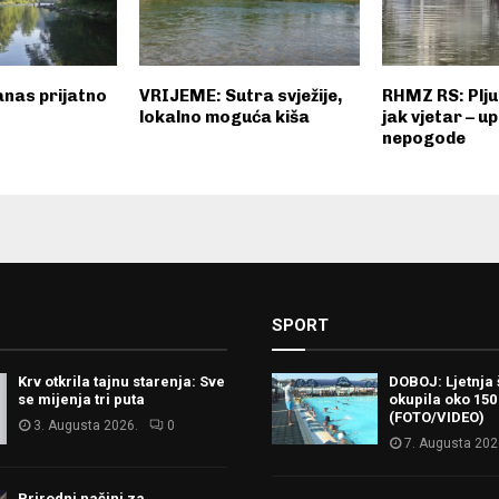
nas prijatno
VRIJEME: Sutra svježije,
RHMZ RS: Pljus
lokalno moguća kiša
jak vjetar – u
nepogode
SPORT
Krv otkrila tajnu starenja: Sve
DOBOJ: Ljetnja 
se mijenja tri puta
okupila oko 150
(FOTO/VIDEO)
3. Augusta 2026.
0
7. Augusta 202
Prirodni načini za