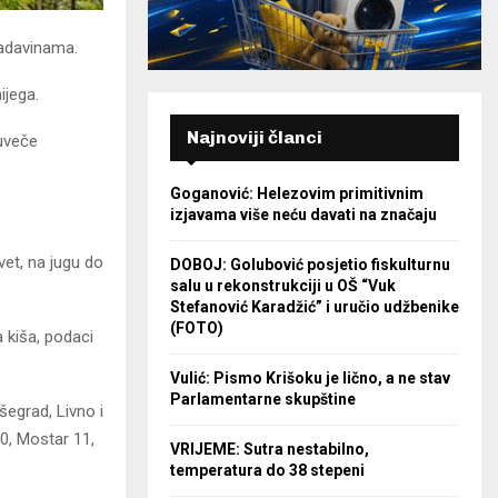
padavinama.
ijega.
Najnoviji članci
 uveče
Goganović: Helezovim primitivnim
izjavama više neću davati na značaju
vet, na jugu do
DOBOJ: Golubović posjetio fiskulturnu
salu u rekonstrukciji u OŠ “Vuk
Stefanović Karadžić” i uručio udžbenike
(FOTO)
 kiša, podaci
Vulić: Pismo Krišoku je lično, a ne stav
Parlamentarne skupštine
šegrad, Livno i
10, Mostar 11,
VRIJEME: Sutra nestabilno,
temperatura do 38 stepeni