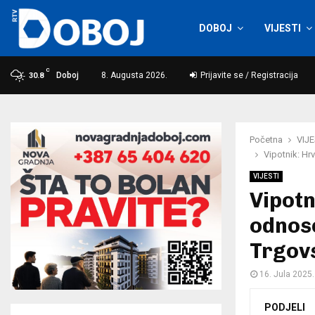
DOBOJ
VIJESTI
C
Doboj
8. Augusta 2026.
Prijavite se / Registracija
30.8
Početna
VIJE
Vipotnik: Hr
VIJESTI
Vipotn
odnose
Trgov
16. Jula 2025.
PODJELI