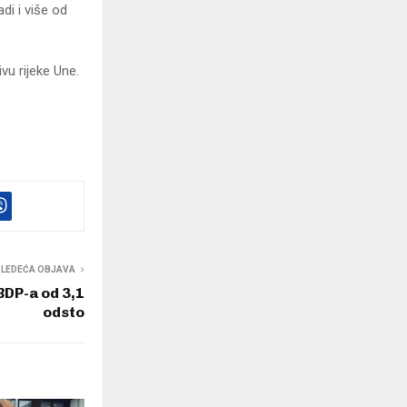
di i više od
vu rijeke Une.
SLEDEĆA OBJAVA
BDP-a od 3,1
odsto