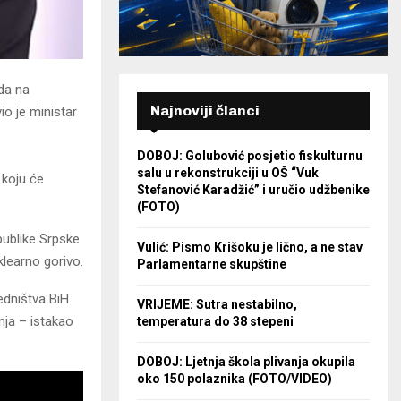
 da na
Najnoviji članci
io je ministar
DOBOJ: Golubović posjetio fiskulturnu
salu u rekonstrukciji u OŠ “Vuk
 koju će
Stefanović Karadžić” i uručio udžbenike
(FOTO)
epublike Srpske
Vulić: Pismo Krišoku je lično, a ne stav
klearno gorivo.
Parlamentarne skupštine
edništva BiH
VRIJEME: Sutra nestabilno,
nja – istakao
temperatura do 38 stepeni
DOBOJ: Ljetnja škola plivanja okupila
oko 150 polaznika (FOTO/VIDEO)