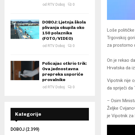
od
RTV Doboj
0
DOBOJ: Ljetnja škola
plivanja okupila oko
Loše političke
150 polaznika
Trgovskoj gori
(FOTO/VIDEO)
za prostorno u
od
RTV Doboj
0
On je rekao da
Policajac otkrio trik:
Hrvatska da iz
Ova jednostavna
prepreka usporiće
provalnike
Vipotnik nije 
od
RTV Doboj
0
da spriječi da
– Osim Minist
Željke Cvijano
Kategorije
je Vipotnik za
DOBOJ
(2.399)