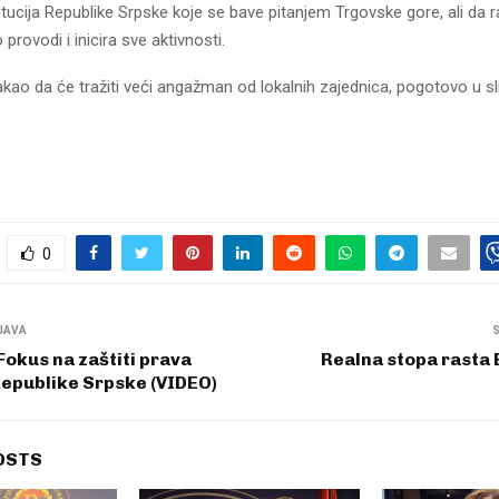
titucija Republike Srpske koje se bave pitanjem Trgovske gore, ali da ra
provodi i inicira sve aktivnosti.
takao da će tražiti veći angažman od lokalnih zajednica, pogotovo u sli
0
JAVA
Fokus na zaštiti prava
Realna stopa rasta 
Republike Srpske (VIDEO)
OSTS