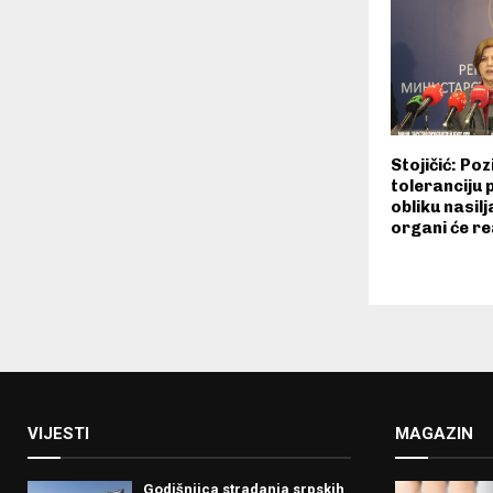
Stojičić: Po
toleranciju
obliku nasilj
organi će r
VIJESTI
MAGAZIN
Godišnjica stradanja srpskih