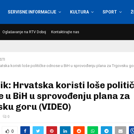
SERVISNE INFORMACIJE
KULTURA
SPORT
Ž
Oglašavanje na RTV Doboj
Kontaktirajte nas
STI
vatska koristi loše političke odnose u BiH u sprovođenju plana za Trgovsku go
ik: Hrvatska koristi loše politi
 u BiH u sprovođenju plana za
sku goru (VIDEO)
0
0