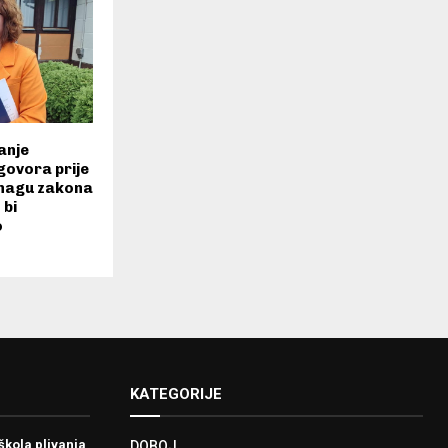
vanje
govora prije
snagu zakona
 bi
o
KATEGORIJE
škola plivanja
DOBOJ