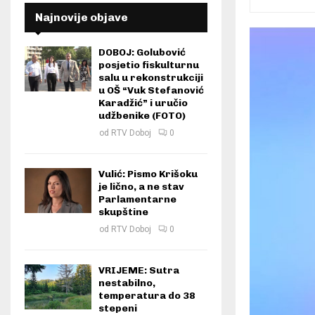
Najnovije objave
DOBOJ: Golubović
posjetio fiskulturnu
salu u rekonstrukciji
u OŠ “Vuk Stefanović
Karadžić” i uručio
udžbenike (FOTO)
od
RTV Doboj
0
Vulić: Pismo Krišoku
je lično, a ne stav
Parlamentarne
skupštine
od
RTV Doboj
0
VRIJEME: Sutra
nestabilno,
temperatura do 38
stepeni