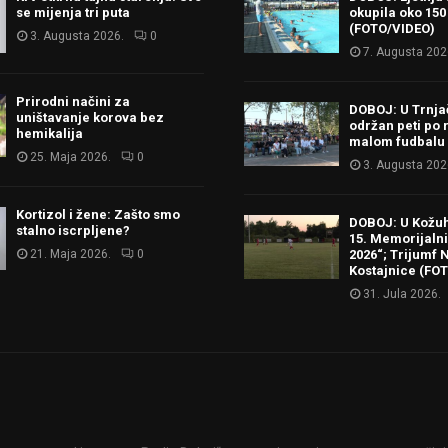
se mijenja tri puta
okupila oko 150
(FOTO/VIDEO)
3. Augusta 2026.
0
7. Augusta 202
Prirodni načini za
DOBOJ: U Trnj
uništavanje korova bez
održan peti po 
hemikalija
malom fudbalu
25. Maja 2026.
0
3. Augusta 202
Kortizol i žene: Zašto smo
DOBOJ: U Kožu
stalno iscrpljene?
15. Memorijalni 
21. Maja 2026.
0
2026“; Trijumf N
Kostajnice (FO
31. Jula 2026.