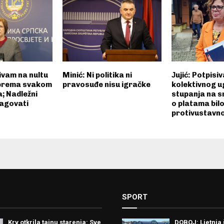
zivam na nultu
Minić: Ni politika ni
Јujić: Potpisi
 prema svakom
pravosuđe nisu igračke
kolektivnog u
a; Nadležni
stupanja na 
eagovati
o platama bilo
protivustavn
SPORT
Krv otkrila tajnu starenja: Sve
DOBOJ: Ljetnja 