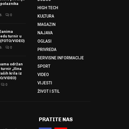
 polaznika
HIGH TECH
6.
0
KULTURA
MAGAZIN
ačanima
NAJAVA
redu turnir u
 (FOTO/VIDEO)
OGLASI
6.
0
PRIVREDA
SERVISNE INFORMACIJE
hama održan
SPORT
turnir „Ilina
aših krila iz
VIDEO
TO/VIDEO)
VIJESTI
0
ŽIVOT I STIL
PRATITE NAS