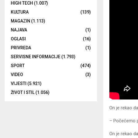
HIGH TECH
(1.007)
KULTURA
(139)
MAGAZIN
(1.113)
NAJAVA
(1)
OGLASI
(16)
PRIVREDA
(1)
SERVISNE INFORMACIJE
(1.793)
SPORT
(474)
VIDEO
(3)
VIJESTI
(5.921)
ŽIVOT I STIL
(1.056)
On je rekao da
– Počećemo poi
On je rekao da