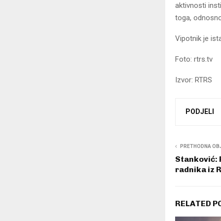
aktivnosti ins
toga, odnosno 
Vipotnik je is
Foto: rtrs.tv
Izvor: RTRS
PODJELI
PRETHODNA OB
Stanković: 
radnika iz 
RELATED P