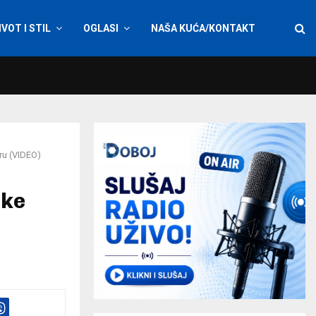
IVOT I STIL
OGLASI
NAŠA KUĆA/KONTAKT
ru (VIDEO)
čke