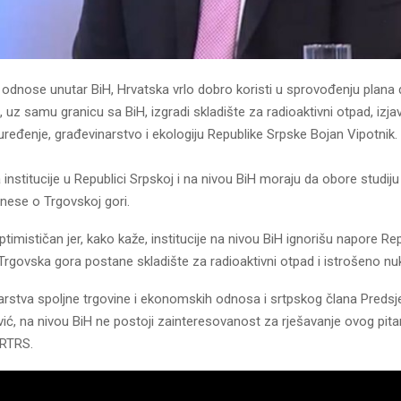
 odnose unutar BiH, Hrvatska vrlo dobro koristi u sprovođenju plana
, uz samu granicu sa BiH, izgradi skladište za radioaktivni otpad, izjav
ređenje, građevinarstvo i ekologiju Republike Srpske Bojan Vipotnik.
 institucije u Republici Srpskoj i na nivou BiH moraju da obore studiju
nese o Trgovskoj gori.
optimističan jer, kako kaže, institucije na nivou BiH ignorišu napore R
 Trgovska gora postane skladište za radioaktivni otpad i istrošeno nu
arstva spoljne trgovine i ekonomskih odnosa i srtpskog člana Predsj
vić, na nivou BiH ne postoji zainteresovanost za rješavanje ovog pita
 RTRS.