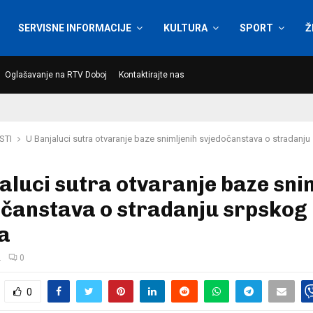
SERVISNE INFORMACIJE
KULTURA
SPORT
Ž
Oglašavanje na RTV Doboj
Kontaktirajte nas
STI
U Banjaluci sutra otvaranje baze snimljenih svjedočanstava o stradanj
aluci sutra otvaranje baze sni
očanstava o stradanju srpskog
a
.
0
0