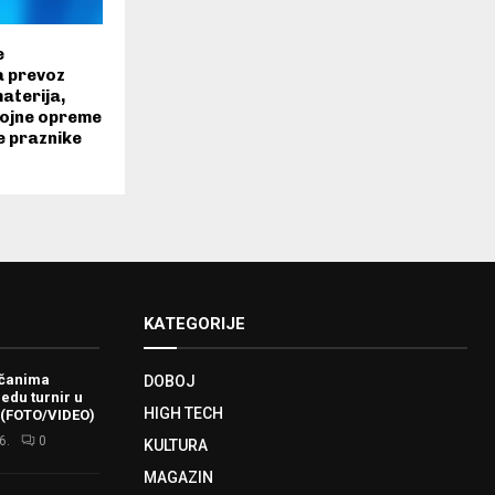
e
a prevoz
aterija,
vojne opreme
e praznike
KATEGORIJE
ačanima
DOBOJ
redu turnir u
HIGH TECH
 (FOTO/VIDEO)
6.
0
KULTURA
MAGAZIN