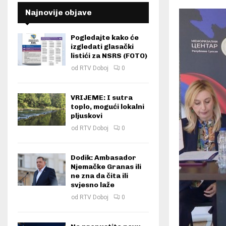
Najnovije objave
Pogledajte kako će
izgledati glasački
listići za NSRS (FOTO)
od
RTV Doboj
0
VRIJEME: I sutra
toplo, mogući lokalni
pljuskovi
od
RTV Doboj
0
Dodik: Ambasador
Njemačke Granas ili
ne zna da čita ili
svjesno laže
od
RTV Doboj
0