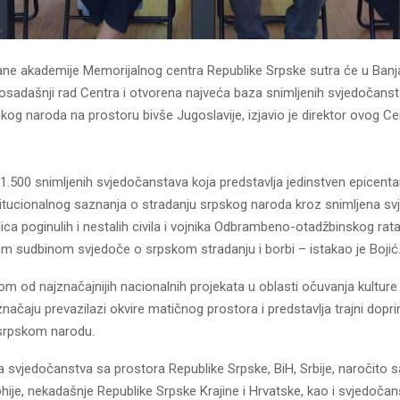
ne akademije Memorijalnog centra Republike Srpske sutra će u Banjal
dosadašnji rad Centra i otvorena najveća baza snimljenih svjedočans
kog naroda na prostoru bivše Јugoslavije, izjavio je direktor ovog Ce
1.500 snimljenih svjedočanstava koja predstavlja jedinstven epicenta
titucionalnog saznanja o stradanju srpskog naroda kroz snimljena s
ca poginulih i nestalih civila i vojnika Odbrambeno-otadžbinskog rata,
om sudbinom svjedoče o srpskom stradanju i borbi – istakao je Bojić
nom od najznačajnijih nacionalnih projekata u oblasti očuvanja kultur
načaju prevazilazi okvire matičnog prostora i predstavlja trajni dopr
srpskom narodu.
svjedočanstva sa prostora Republike Srpske, BiH, Srbije, naročito sa 
ije, nekadašnje Republike Srpske Krajine i Hrvatske, kao i svjedočan