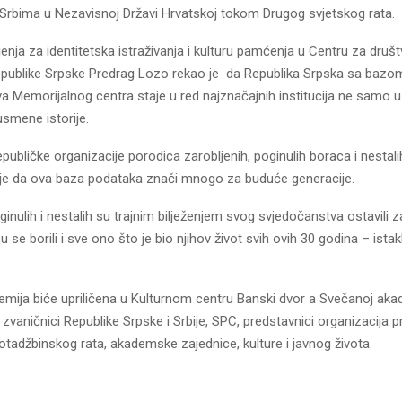
Srbima u Nezavisnoj Državi Hrvatskoj tokom Drugog svjetskog rata.
jenja za identitetska istraživanja i kulturu pamćenja u Centru za druš
Republike Srpske Predrag Lozo rekao je da Republika Srpska sa bazom
 Memorijalnog centra staje u red najznačajnih institucija ne samo u 
usmene istorije.
publičke organizacije porodica zarobljenih, poginulih boraca i nestalih
 je da ova baza podataka znači mnogo za buduće generacije.
inulih i nestalih su trajnim bilježenjem svog svjedočanstva ostavili 
 se borili i sve ono što je bio njihov život svih ovih 30 godina – istak
mija biće upriličena u Kulturnom centru Banski dvor a Svečanoj akad
zvaničnici Republike Srpske i Srbije, SPC, predstavnici organizacija pr
adžbinskog rata, akademske zajednice, kulture i javnog života.