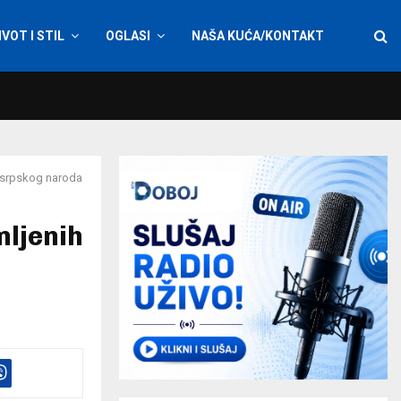
IVOT I STIL
OGLASI
NAŠA KUĆA/KONTAKT
u srpskog naroda
mljenih