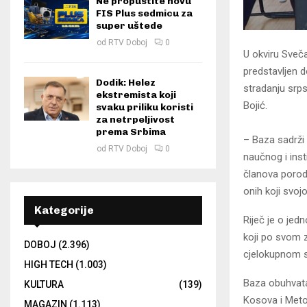
Ne propustite novu
FIS Plus sedmicu za
super uštede
od
RTV Doboj
0
U okviru Sveča
predstavljen 
Dodik: Helez
stradanju srps
ekstremista koji
Bojić.
svaku priliku koristi
za netrpeljivost
prema Srbima
– Baza sadrži 
od
RTV Doboj
0
naučnog i ins
članova porodi
onih koji svoj
Kategorije
Riječ je o jed
koji po svom z
DOBOJ
(2.396)
cjelokupnom 
HIGH TECH
(1.003)
Baza obuhvata 
KULTURA
(139)
Kosova i Metoh
MAGAZIN
(1.113)