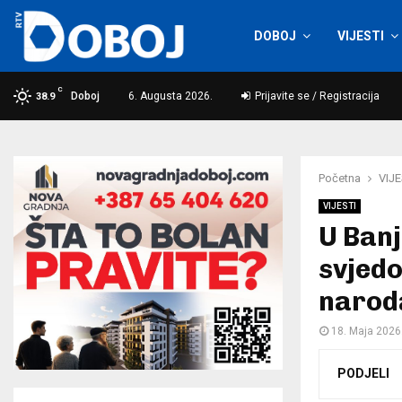
DOBOJ
VIJESTI
C
Doboj
6. Augusta 2026.
Prijavite se / Registracija
38.9
Početna
VIJE
VIJESTI
U Banj
svjed
narod
18. Maja 2026
PODJELI