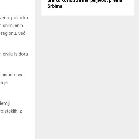
priliku koristi za netrpeljivost prema
Srbima
tveno-politička
 snimljenih
regionu, već i
 civila Isidora
zapisano sve
la je
emiji
oisteklih iz