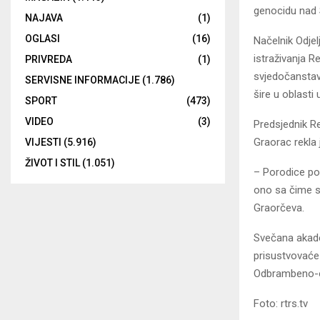
genocidu nad 
NAJAVA
(1)
OGLASI
(16)
Načelnik Odjel
istraživanja 
PRIVREDA
(1)
svjedočanstava
SERVISNE INFORMACIJE
(1.786)
šire u oblasti 
SPORT
(473)
VIDEO
(3)
Predsjednik Re
Graorac rekla
VIJESTI
(5.916)
ŽIVOT I STIL
(1.051)
– Porodice pog
ono sa čime su
Graorčeva.
Svečana akade
prisustvovaće 
Odbrambeno-ot
Foto: rtrs.tv