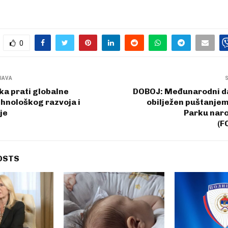
0
JAVA
ka prati globalne
DOBOJ: Međunarodni d
hnološkog razvoja i
obilježen puštanje
je
Parku naro
(F
OSTS