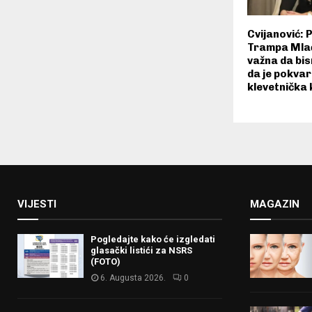
Cvijanović: 
Trampa Mlađ
važna da bis
da je pokvar
klevetnička
VIJESTI
MAGAZIN
Pogledajte kako će izgledati
glasački listići za NSRS
(FOTO)
6. Augusta 2026.
0