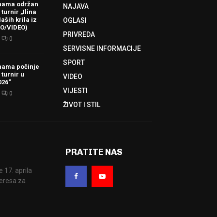
hama održan
NAJAVA
turnir „Ilina
aših krila iz
OGLASI
TO/VIDEO)
PRIVREDA
0
SERVISNE INFORMACIJE
SPORT
hama počinje
 turnir u
VIDEO
026“
VIJESTI
0
ŽIVOT I STIL
PRATITE NAS
17. aprila
eresa za