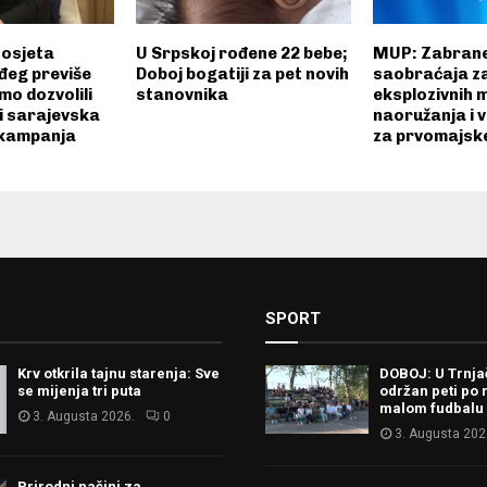
Posjeta
U Srpskoj rođene 22 bebe;
MUP: Zabran
eg previše
Doboj bogatiji za pet novih
saobraćaja z
mo dozvolili
stanovnika
eksplozivnih m
i sarajevska
naoružanja i 
 kampanja
za prvomajsk
SPORT
Krv otkrila tajnu starenja: Sve
DOBOJ: U Trnj
se mijenja tri puta
održan peti po 
malom fudbalu
3. Augusta 2026.
0
3. Augusta 202
Prirodni načini za