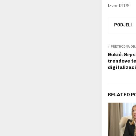
Izvor RTRS
PODJELI
PRETHODNA OB
Đokić: Srps
trendove te
digitalizaci
RELATED P