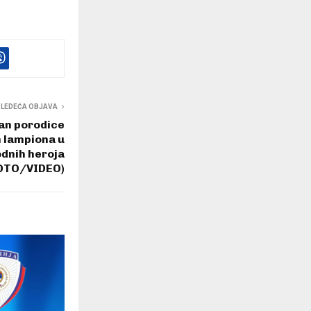
SLEDEĆA OBJAVA
an porodice
m lampiona u
dnih heroja
OTO/VIDEO)