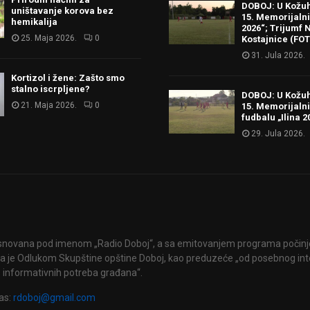
DOBOJ: U Kožu
uništavanje korova bez
15. Memorijalni 
hemikalija
2026“; Trijumf N
25. Maja 2026.
0
Kostajnice (FO
31. Jula 2026.
Kortizol i žene: Zašto smo
stalno iscrpljene?
DOBOJ: U Kožu
21. Maja 2026.
0
15. Memorijalni
fudbalu „Ilina 2
29. Jula 2026.
snovana pod imenom „Radio Doboj“, a sa emitovanjem programa počinje 
 je Odlukom Skupštine opštine Doboj, kao preduzeće „od posebnog int
 informativnih potreba građana“.
as:
rdoboj@gmail.com