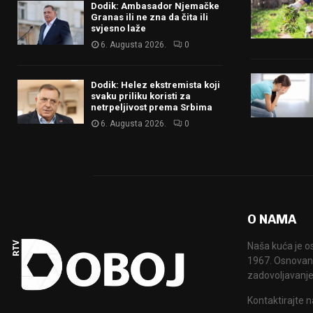
Dodik: Ambasador Njemačke
Granas ili ne zna da čita ili
svjesno laže
6. Augusta 2026.
0
Dodik: Helez ekstremista koji
svaku priliku koristi za
netrpeljivost prema Srbima
6. Augusta 2026.
0
O NAMA
Naša kuća je o
1967. Osnovana
zadovoljavanje
Kontaktirajte n