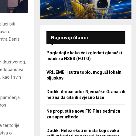
uci biti
tava o
Najnoviji članci
ntra Denis
Pogledajte kako će izgledati glasački
listići za NSRS (FOTO)
r društvenog,
vjedočanstva
VRIJEME: I sutra toplo, mogući lokalni
 kao i svih
pljuskovi
.
Dodik: Ambasador Njemačke Granas ili
e pamćenja,
ne zna da čita ili svjesno laže
inos
Ne propustite novu FIS Plus sedmicu
za super uštede
teritorije
Dodik: Helez ekstremista koji svaku
stva o