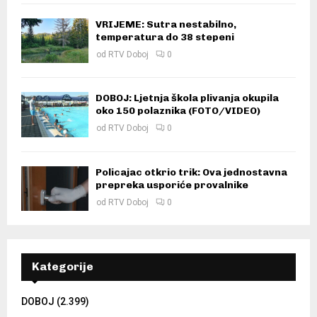
VRIJEME: Sutra nestabilno,
temperatura do 38 stepeni
od
RTV Doboj
0
DOBOJ: Ljetnja škola plivanja okupila
oko 150 polaznika (FOTO/VIDEO)
od
RTV Doboj
0
Policajac otkrio trik: Ova jednostavna
prepreka usporiće provalnike
od
RTV Doboj
0
Kategorije
DOBOJ
(2.399)