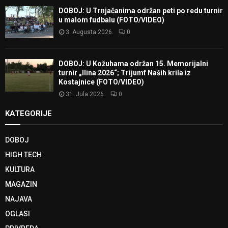
DOBOJ: U Trnjačanima održan peti po redu turnir
u malom fudbalu (FOTO/VIDEO)
3. Augusta 2026.
0
DOBOJ: U Kožuhama održan 15. Memorijalni
turnir „Ilina 2026“; Trijumf Naših krila iz
Kostajnice (FOTO/VIDEO)
31. Jula 2026.
0
KATEGORIJE
DOBOJ
HIGH TECH
KULTURA
MAGAZIN
NAJAVA
OGLASI