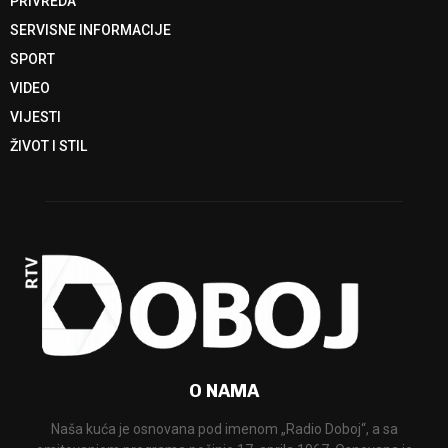
PRIVREDA
SERVISNE INFORMACIJE
SPORT
VIDEO
VIJESTI
ŽIVOT I STIL
O NAMA
Naša kuća je osnovana pod imenom „Radio Doboj“, a sa