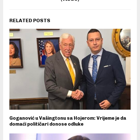
RELATED POSTS
Goganović u Vašingtonu sa Hojerom: Vrijeme je da
domaći političari donose odluke