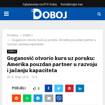
Oglašavanje na RTV Doboj
Kontaktirajte nas
PRIMARY
MENU
Početna
DOBOJ
Goganović otvorio kurs uz poruku: Amerika pouzdan partner u
razvoju i jačanju kapaciteta
DOBOJ
Goganović otvorio kurs uz poruku:
Amerika pouzdan partner u razvoju
i jačanju kapaciteta
18. Maja 2026.
0
PODJELI
0