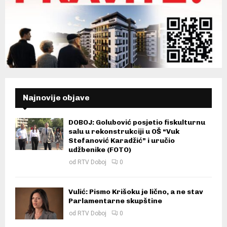
Najnovije objave
DOBOJ: Golubović posjetio fiskulturnu
salu u rekonstrukciji u OŠ “Vuk
Stefanović Karadžić” i uručio
udžbenike (FOTO)
od
RTV Doboj
0
Vulić: Pismo Krišoku je lično, a ne stav
Parlamentarne skupštine
od
RTV Doboj
0