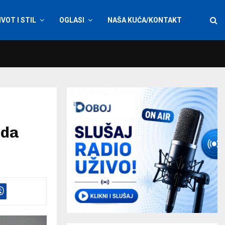
IVOT I STIL
OGLASI
NAŠA KUĆA/KONTAKT
oda