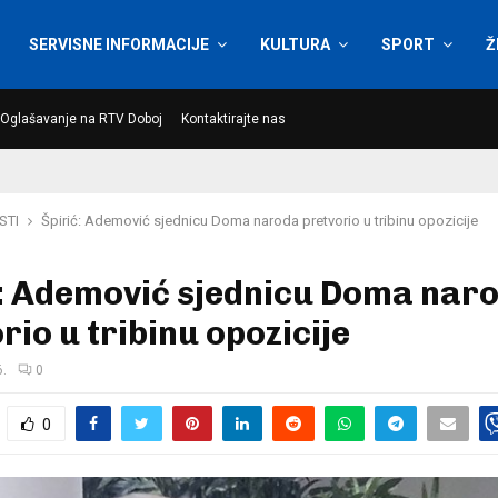
SERVISNE INFORMACIJE
KULTURA
SPORT
Ž
Oglašavanje na RTV Doboj
Kontaktirajte nas
STI
Špirić: Ademović sjednicu Doma naroda pretvorio u tribinu opozicije
ć: Ademović sjednicu Doma nar
rio u tribinu opozicije
6.
0
0