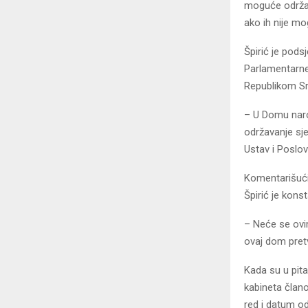
moguće održati
ako ih nije mo
Špirić je pods
Parlamentarne
Republikom Sr
– U Domu narod
održavanje sje
Ustav i Poslov
Komentarišući 
Špirić je kon
– Neće se ovi
ovaj dom pretv
Kada su u pita
kabineta član
red i datum o