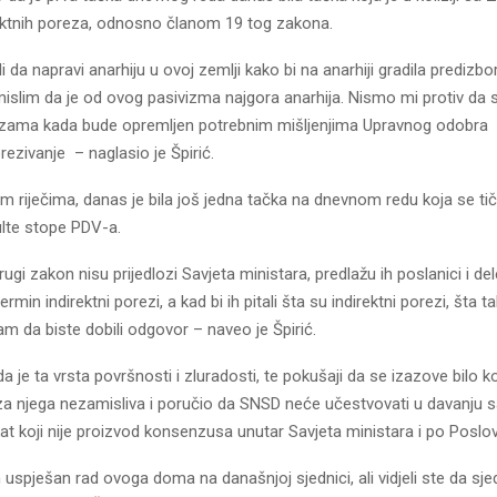
ektnih poreza, odnosno članom 19 tog zakona.
i da napravi anarhiju u ovoj zemlji kako bi na anarhiji gradila predizbor
mislim da je od ovog pasivizma najgora anarhija. Nismo mi protiv da s
zama kada bude opremljen potrebnim mišljenjima Upravnog odobra
rezivanje – naglasio je Špirić.
 riječima, danas je bila još jedna tačka na dnevnom redu koja se tič
ulte stope PDV-a.
rugi zakon nisu prijedlozi Savjeta ministara, predlažu ih poslanici i del
rmin indirektni porezi, a kad bi ih pitali šta su indirektni porezi, šta t
m da biste dobili odgovor – naveo je Špirić.
da je ta vrsta površnosti i zluradosti, te pokušaji da se izazove bilo k
 za njega nezamisliva i poručio da SNSD neće učestvovati u davanju 
ekat koji nije proizvod konsenzusa unutar Savjeta ministara i po Poslov
uspješan rad ovoga doma na današnjoj sjednici, ali vidjeli ste da sjed