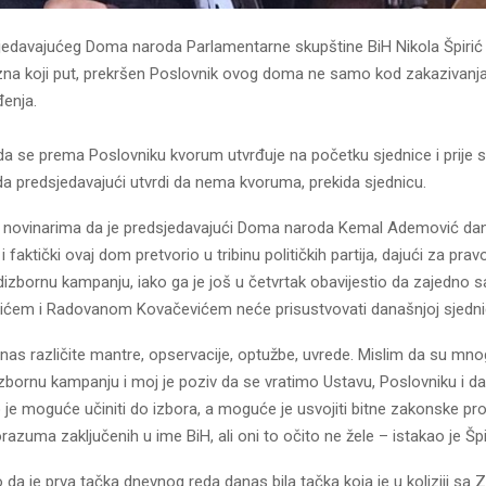
jedavajućeg Doma naroda Parlamentarne skupštine BiH Nikola Špirić iz
zna koji put, prekršen Poslovnik ovog doma ne samo kod zakazivanja
đenja.
da se prema Poslovniku kvorum utvrđuje na početku sjednice i prije 
da predsjedavajući utvrdi da nema kvoruma, prekida sjednicu.
ao novinarima da je predsjedavajući Doma naroda Kemal Ademović da
i faktički ovaj dom pretvorio u tribinu političkih partija, dajući za pra
dizbornu kampanju, iako ga je još u četvrtak obavijestio da zajedno 
ćem i Radovanom Kovačevićem neće prisustvovati današnjoj sjednic
as različite mantre, opservacije, optužbe, uvrede. Mislim da su mno
dizbornu kampanju i moj je poziv da se vratimo Ustavu, Poslovniku i
o je moguće učiniti do izbora, a moguće je usvojiti bitne zakonske proje
orazuma zaključenih u ime BiH, ali oni to očito ne žele – istakao je Špi
 da je prva tačka dnevnog reda danas bila tačka koja je u koliziji s