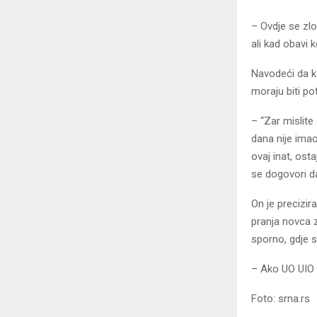
– Ovdje se zlo
ali kad obavi k
Navodeći da ko
moraju biti po
– “Zar mislit
dana nije ima
ovaj inat, ost
se dogovori da
On je precizi
pranja novca z
sporno, gdje s
– Ako UO UIO d
Foto: srna.rs