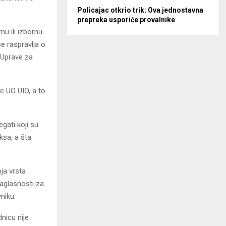
Policajac otkrio trik: Ova jednostavna
prepreka usporiće provalnike
nu ili izbornu
e raspravlja o
 Uprave za
e UO UIO, a to
egati koji su
aksa, a šta
oja vrsta
saglasnosti za
niku.
nicu nije