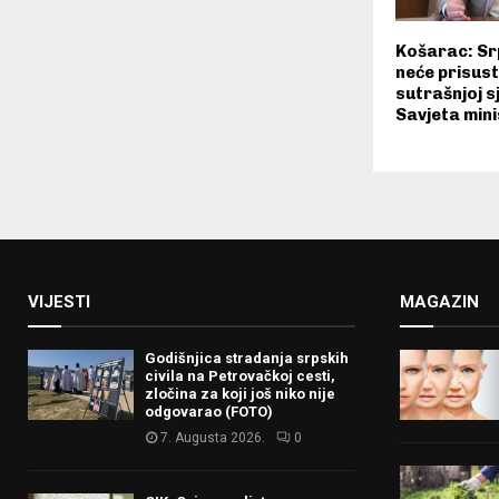
Košarac: Srp
neće prisus
sutrašnjoj s
Savjeta min
VIJESTI
MAGAZIN
Godišnjica stradanja srpskih
civila na Petrovačkoj cesti,
zločina za koji još niko nije
odgovarao (FOTO)
7. Augusta 2026.
0