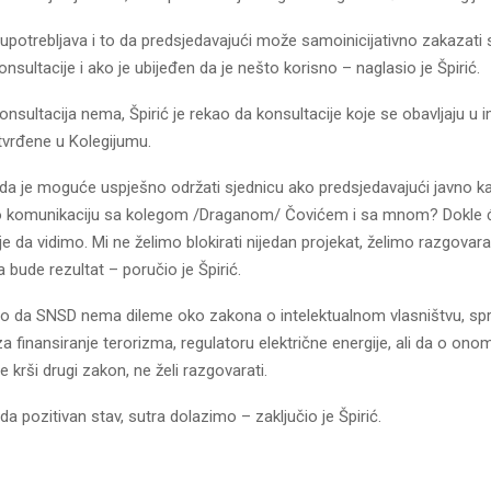
upotrebljava i to da predsjedavajući može samoinicijativno zakazati 
onsultacije i ako je ubijeđen da je nešto korisno – naglasio je Špirić.
nsultacija nema, Špirić je rekao da konsultacije koje se obavljaju u 
tvrđene u Kolegijumu.
e da je moguće uspješno održati sjednicu ako predsjedavajući javno k
o komunikaciju sa kolegom /Draganom/ Čovićem i sa mnom? Dokle ć
aje da vidimo. Mi ne želimo blokirati nijedan projekat, želimo razgovarat
 bude rezultat – poručio je Špirić.
rao da SNSD nema dileme oko zakona o intelektualnom vlasništvu, sp
a finansiranje terorizma, regulatoru električne energije, ali da o onom
e krši drugi zakon, ne želi razgovarati.
a pozitivan stav, sutra dolazimo – zaključio je Špirić.