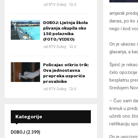
od
RTV Doboj
0
amjenik preds
danas, po ko 
DOBOJ: Ljetnja škola
plivanja okupila oko
nego i kod vo
150 polaznika
(FOTO/VIDEO)
On je ukazao 
od
RTV Doboj
0
glasanja, a ka
Špirić je rek
Policajac otkrio trik:
Ova jednostavna
čelo opozicije 
prepreka usporiće
besplatnu pre
provalnike
Sredojem Novi
od
RTV Doboj
0
– Čuo sam dan
krenuli u pre
učiniti ono št
Kategorije
ratifikaciju sp
DOBOJ
(2.399)
On je upozorio