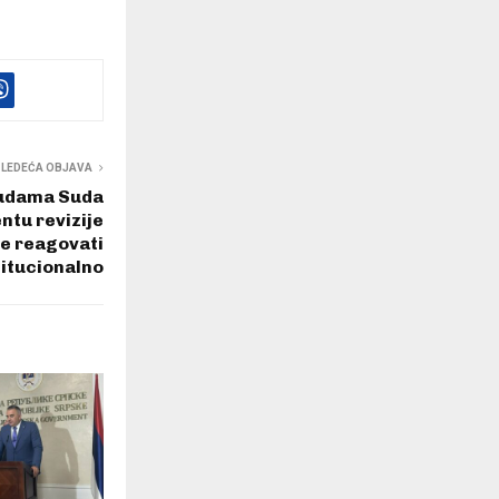
SLEDEĆA OBJAVA
sudama Suda
ntu revizije
će reagovati
titucionalno