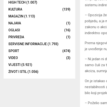
HIGH TECH
(1.007)
sistemu indir
KULTURA
(139)
– Opozicija žel
MAGAZIN
(1.113)
pobjedu, a ja 
NAJAVA
(1)
zakonu o akci
OGLASI
(16)
indirektno opo
PRIVREDA
(1)
Prema njegovim
SERVISNE INFORMACIJE
(1.793)
je uvođenje n
SPORT
(474)
VIDEO
(3)
– Ni jedan ni d
samo čuli za te
VIJESTI
(5.921)
akciza, sumnja
ŽIVOT I STIL
(1.056)
On je istakao 
nestabilnosti
bilo koji proj
– Poželio sam 