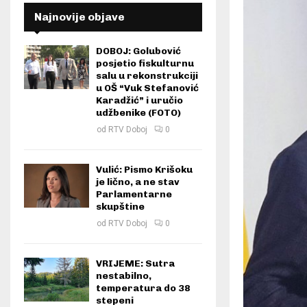
Najnovije objave
DOBOJ: Golubović
posjetio fiskulturnu
salu u rekonstrukciji
u OŠ “Vuk Stefanović
Karadžić” i uručio
udžbenike (FOTO)
od
RTV Doboj
0
Vulić: Pismo Krišoku
je lično, a ne stav
Parlamentarne
skupštine
od
RTV Doboj
0
VRIJEME: Sutra
nestabilno,
temperatura do 38
stepeni