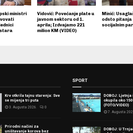
ski ministri
Vidović: Povećanje plate u
Minić: Usagla
tvovati
javnom sektoru od 1.
odsto pitanja
jednici
aprila; Izdvajamo 221
socijalnim pa
istara
milion KM (VIDEO)
SPORT
Krv otkrila tajnu starenja: Sve
DOBOJ: Ljetnja 
se mijenja tri puta
okupila oko 150
(FOTO/VIDEO)
3. Augusta 2026.
0
7. Augusta 202
Prirodni načini za
DOBOJ: U Trnj
uništavanje korova bez