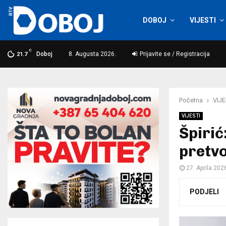
DOBOJ
VIJESTI
C
Doboj
8. Augusta 2026.
Prijavite se / Registracija
21.7
Početna
VIJE
VIJESTI
Špiri
pretvo
27. Aprila 202
PODJELI