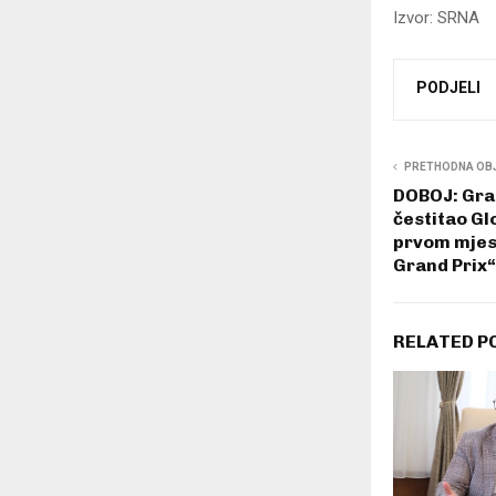
Izvor: SRNA
PODJELI
PRETHODNA OB
DOBOJ: Grad
čestitao Gl
prvom mjes
Grand Prix“
RELATED P