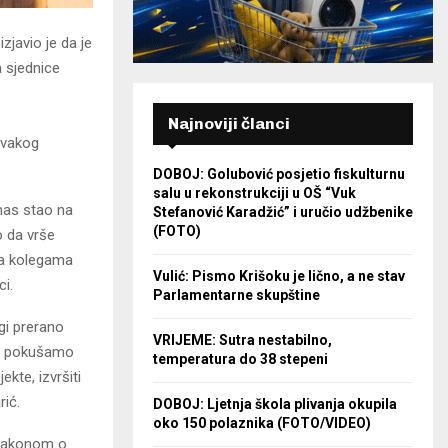
javio je da je
 sjednice
Najnoviji članci
svakog
DOBOJ: Golubović posjetio fiskulturnu
salu u rekonstrukciji u OŠ “Vuk
nas stao na
Stefanović Karadžić” i uručio udžbenike
(FOTO)
vo da vrše
sa kolegama
Vulić: Pismo Krišoku je lično, a ne stav
i.
Parlamentarne skupštine
gi prerano
VRIJEME: Sutra nestabilno,
 da pokušamo
temperatura do 38 stepeni
kte, izvršiti
rić.
DOBOJ: Ljetnja škola plivanja okupila
oko 150 polaznika (FOTO/VIDEO)
a Zakonom o