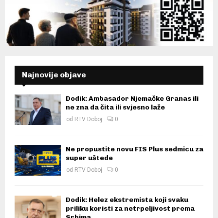
Najnovije objave
Dodik: Ambasador Njemačke Granas ili
ne zna da čita ili svjesno laže
od
RTV Doboj
0
Ne propustite novu FIS Plus sedmicu za
super uštede
od
RTV Doboj
0
Dodik: Helez ekstremista koji svaku
priliku koristi za netrpeljivost prema
Srbima