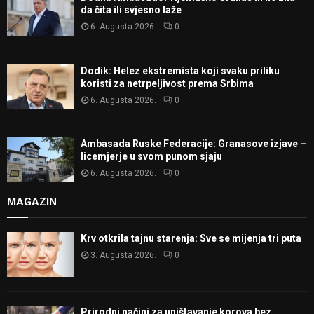
da čita ili svjesno laže
6. Augusta 2026.
0
Dodik: Helez ekstremista koji svaku priliku
koristi za netrpeljivost prema Srbima
6. Augusta 2026.
0
Ambasada Ruske Federacije: Granasove izjave –
licemjerje u svom punom sjaju
6. Augusta 2026.
0
MAGAZIN
Krv otkrila tajnu starenja: Sve se mijenja tri puta
3. Augusta 2026.
0
Prirodni načini za uništavanje korova bez