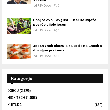
od
RTV Doboj
0
Posijte ovo u avgustu i berite svježe
povrće cijele jeseni
od
RTV Doboj
0
Jedan znak ukazuje na to da ne unosite
dovoljno proteina
od
RTV Doboj
0
Kategorije
DOBOJ
(2.396)
HIGH TECH
(1.003)
KULTURA
(139)