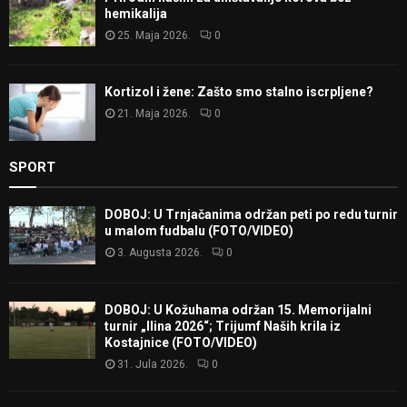
hemikalija
25. Maja 2026.
0
Kortizol i žene: Zašto smo stalno iscrpljene?
21. Maja 2026.
0
SPORT
DOBOJ: U Trnjačanima održan peti po redu turnir
u malom fudbalu (FOTO/VIDEO)
3. Augusta 2026.
0
DOBOJ: U Kožuhama održan 15. Memorijalni
turnir „Ilina 2026“; Trijumf Naših krila iz
Kostajnice (FOTO/VIDEO)
31. Jula 2026.
0