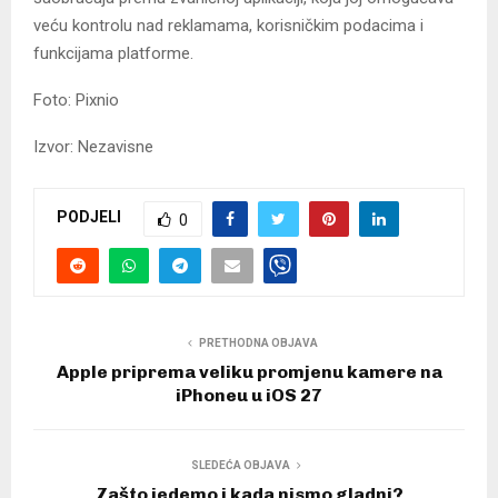
veću kontrolu nad reklamama, korisničkim podacima i
funkcijama platforme.
Foto: Pixnio
Izvor: Nezavisne
PODJELI
0
PRETHODNA OBJAVA
Apple priprema veliku promjenu kamere na
iPhoneu u iOS 27
SLEDEĆA OBJAVA
Zašto jedemo i kada nismo gladni?