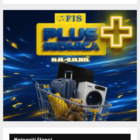
C
H
Najnoviji članci