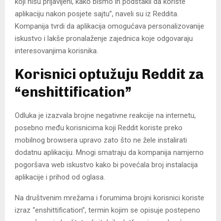
koji nisu prijavljeni, kako bismo ih podstakli da koriste
aplikaciju nakon posjete sajtu”, naveli su iz Reddita.
Kompanija tvrdi da aplikacija omogućava personalizovanije
iskustvo i lakše pronalaženje zajednica koje odgovaraju
interesovanjima korisnika.
Korisnici optužuju Reddit za
“enshittification”
Odluka je izazvala brojne negativne reakcije na internetu,
posebno među korisnicima koji Reddit koriste preko
mobilnog browsera upravo zato što ne žele instalirati
dodatnu aplikaciju. Mnogi smatraju da kompanija namjerno
pogoršava web iskustvo kako bi povećala broj instalacija
aplikacije i prihod od oglasa.
Na društvenim mrežama i forumima brojni korisnici koriste
izraz “enshittification”, termin kojim se opisuje postepeno