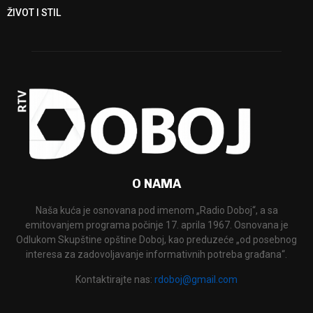
ŽIVOT I STIL
O NAMA
Naša kuća je osnovana pod imenom „Radio Doboj“, a sa
emitovanjem programa počinje 17. aprila 1967. Osnovana je
Odlukom Skupštine opštine Doboj, kao preduzeće „od posebnog
interesa za zadovoljavanje informativnih potreba građana“.
Kontaktirajte nas:
rdoboj@gmail.com