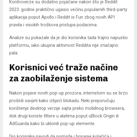
Kontroverze su dodatno pojačane nakon što je Reddit
2023. godine praktično ugasio većinu popularnih third-party
aplikacija poput Apollo i Reddit is Fun zbog novih API
pravila i visokih troškova pristupa podacima.
Analize su pokazale da je dio korisnika tada trajno napustio
platformu, iako ukupna aktivnost Reddita nije značajno
pala.
Korisnici već traže načine
za zaobilaženje sistema
Nakon pojave novih pop-up prozora, internetom su se brzo
proširili savjeti kako izbjeći blokadu. Neki preporučuju
korištenje desktop verzije sajta preko mobilnog browsera,
dok drugi koriste filtere u alatima poput uBlock Origin ili
AdGuarda kako bi uklonili pop-up elemente.
Dio korisnika navodi da pomaže i brisanje kolačića i