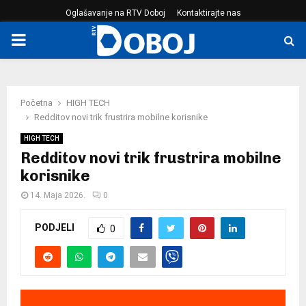
Oglašavanje na RTV Doboj
Kontaktirajte nas
PRIMARY
MENU
Početna
HIGH TECH
Redditov novi trik frustrira mobilne korisnike
HIGH TECH
Redditov novi trik frustrira mobilne
korisnike
14. Maja 2026.
0
PODJELI
0