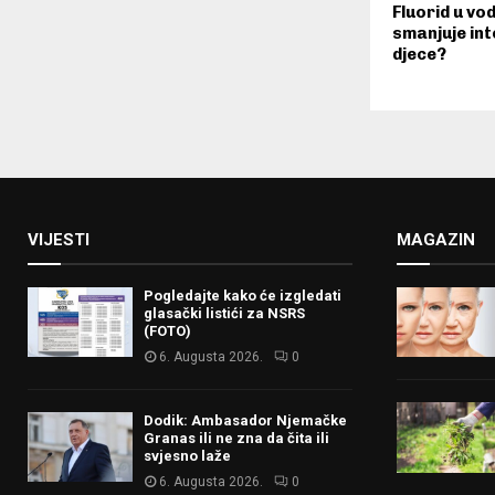
Fluorid u vod
smanjuje int
djece?
VIJESTI
MAGAZIN
Pogledajte kako će izgledati
glasački listići za NSRS
(FOTO)
6. Augusta 2026.
0
Dodik: Ambasador Njemačke
Granas ili ne zna da čita ili
svjesno laže
6. Augusta 2026.
0