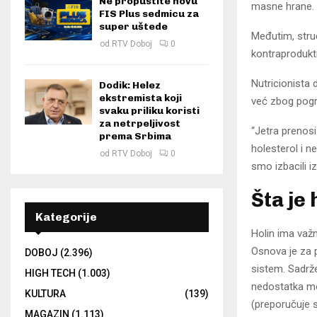
Ne propustite novu
masne hrane.
FIS Plus sedmicu za
super uštede
Međutim, struč
od
RTV Doboj
0
kontraprodukt
Nutricionista
Dodik: Helez
ekstremista koji
već zbog pogr
svaku priliku koristi
za netrpeljivost
“Jetra prenosi
prema Srbima
holesterol i 
od
RTV Doboj
0
smo izbacili i
Šta je 
Kategorije
Holin ima važ
Osnova je za pr
DOBOJ
(2.396)
sistem. Sadrže
HIGH TECH
(1.003)
nedostatka mo
KULTURA
(139)
(preporučuje s
MAGAZIN
(1.113)