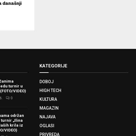
a današnji
KATEGORIJE
ačanima
DOBOJ
redu turnir u
HIGH TECH
 (FOTO/VIDEO)
6.
0
KULTURA
MAGAZIN
hama održan
NAJAVA
turnir „Ilina
aših krila iz
OGLASI
TO/VIDEO)
PRIVREDA