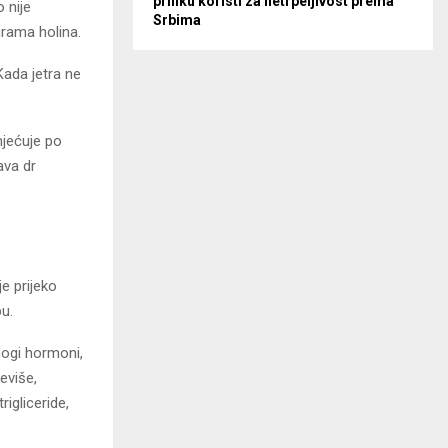
priliku koristi za netrpeljivost prema
 nije
Srbima
grama holina.
Kada jetra ne
mjećuje po
rava dr
e prijeko
u.
mnogi hormoni,
eviše,
igliceride,