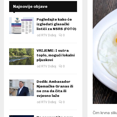
Najnovije objave
Pogledajte kako će
izgledati glasački
listići za NSRS (FOTO)
od
RTV Doboj
0
VRIJEME: I sutra
toplo, mogući lokalni
pljuskovi
od
RTV Doboj
0
Dodik: Ambasador
Njemačke Granas ili
ne zna da čita ili
svjesno laže
od
RTV Doboj
0
Čim krvna slik