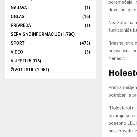
poremećaja i r
NAJAVA
(1)
dovoljno, pa s
OGLASI
(16)
Nealkoholna ma
PRIVREDA
(1)
funkcioniše ka
SERVISNE INFORMACIJE
(1.786)
“Masna jetra n
SPORT
(473)
pojavi akni i p
VIDEO
(3)
Nenadić.
VIJESTI
(5.916)
ŽIVOT I STIL
(1.051)
Holeste
Prema mišljenj
potreban, a pr
“Holesterol ni
stvaraju se ć
posebno LDL h
najvjerovatnij