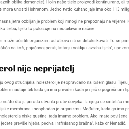
aznih oblika demencije). Holin naše tijelo proizvodi kontinuirano, ali to
e mora unositi i ishranom. Jedno tvrdo kuhano jaje ima oko 113 mili
sna jetra ozbiljan je problem koji mnogi ne prepoznaju na vrijeme. 
ko treba, tijelo to pokazuje na neočekivane načine.
e može očistiti organizam od otrova niti se detoksikovati. To se pri
rištića na koži, pojačanoj peruti, listanju noktiju i svrabu tijela”, upozo
rol nije neprijatelj
u ovog stručnjaka, holesterol je neopravdano na lošem glasu. Tijelu j
oblem nastaje tek kada ga ima previše i kada je riječ o pogrešnom tip
je nešto što je priroda stvorila protiv čovjeka. Iz njega se sintetišu 
elijske membrane i neophodan je organizmu. Međutim, kada ga ima pr
olesterola niske gustine, tada imamo problem. Ako imate povišene tr
e jedete previše hljeba, peciva i rafinisanog brašna”, kaže dr Nenadić.