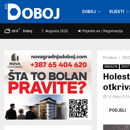
DOBOJ
VIJESTI
C
Doboj
7. Augusta 2026.
Prijavite se / Registracija
29.9
Početna
ŽIVO
MAGAZIN
ŽIVOT 
Holest
otkriv
14. Maja 2026
PODJELI