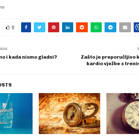
sne
0
JAVA
o i kada nismo gladni?
Zašto je preporučljivo
kardio vježbe s tre
OSTS