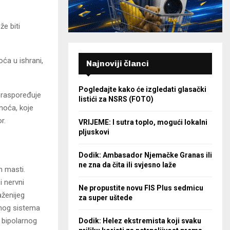
e biti
ća u ishrani,
Najnoviji članci
Pogledajte kako će izgledati glasački
, raspoređuje
listići za NSRS (FOTO)
noća, koje
r.
VRIJEME: I sutra toplo, mogući lokalni
pljuskovi
Dodik: Ambasador Njemačke Granas ili
ne zna da čita ili svjesno laže
m masti.
i nervni
Ne propustite novu FIS Plus sedmicu
aženijeg
za super uštede
vnog sistema
, bipolarnog
Dodik: Helez ekstremista koji svaku