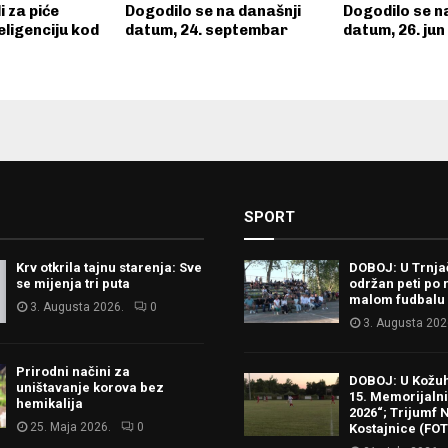
i za piće
Dogodilo se na današnji
Dogodilo se n
eligenciju kod
datum, 24. septembar
datum, 26. jun
SPORT
Krv otkrila tajnu starenja: Sve
DOBOJ: U Trnj
se mijenja tri puta
održan peti po 
malom fudbalu
3. Augusta 2026.
0
3. Augusta 202
Prirodni načini za
DOBOJ: U Kožu
uništavanje korova bez
15. Memorijalni 
hemikalija
2026“; Trijumf N
25. Maja 2026.
0
Kostajnice (FO