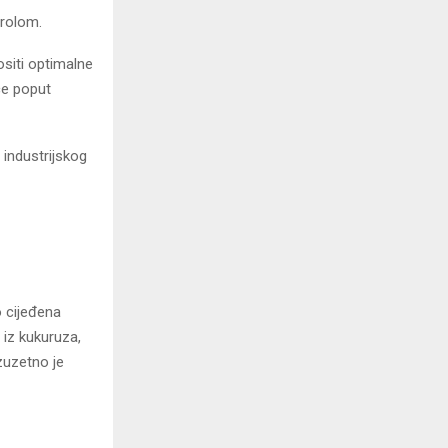
trolom.
ositi optimalne
ice poput
 industrijskog
 cijeđena
 iz kukuruza,
izuzetno je