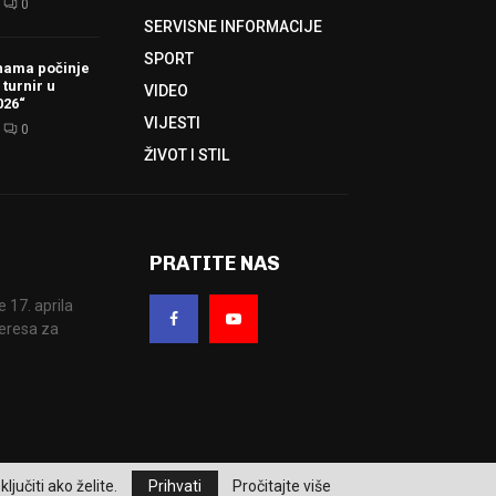
0
SERVISNE INFORMACIJE
SPORT
hama počinje
 turnir u
VIDEO
026“
VIJESTI
0
ŽIVOT I STIL
PRATITE NAS
17. aprila
eresa za
ljučiti ako želite.
Prihvati
Pročitajte više