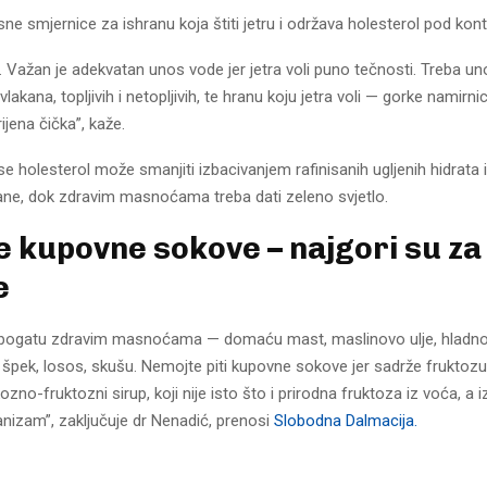
sne smjernice za ishranu koja štiti jetru i održava holesterol pod kon
i. Važan je adekvatan unos vode jer jetra voli puno tečnosti. Treba un
h vlakana, topljivih i netopljivih, te hranu koju jetra voli — gorke namirn
ijena čička”, kaže.
 se holesterol može smanjiti izbacivanjem rafinisanih ugljenih hidrata i
rane, dok zdravim masnoćama treba dati zeleno svjetlo.
te kupovne sokove – najgori su za
e
 bogatu zdravim masnoćama — domaću mast, maslinovo ulje, hladno
aja, špek, losos, skušu. Nemojte piti kupovne sokove jer sadrže fruktozu
ozno-fruktozni sirup, koji nije isto što i prirodna fruktoza iz voća, a 
nizam”, zaključuje dr Nenadić, prenosi
Slobodna Dalmacija.