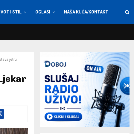
IVOT I STIL
OGLASI
NAŠA KUĆA/KONTAKT
štava jetru
 Ljekar