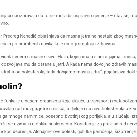
njaci upozoravaju da to ne mora biti ispravno rješenje – štaviše, mož
ivno.
 dr Predrag Nenadić objašnjava da masna jetra ne nastaje zbog masno
ešnih prehrambenih navika koje mnogi smatraju zdravima.
 višak šećera u masno tkivo. Holin, kojeg ima u slanini, jajima i mesu
ne dozvoljava mu da ostane u jetri. A kada nema dovoljno zdravih mas
z straha od holesterola, tada dobijamo masnu jetru”, pojašnjava dokto
holin?
ne funkcije u našem organizmu koje uključuju transport i metaboliza
avilan rad mozga, jetre i mišića, a djeluje i na nivo holesterola u krvi 
 ga mnoge namirnice, posebno životinjskog porijekla, a u slučaju izr
že se uzimati i u obliku suplementa. Koristan je za pravilan rad ner
e kod depresije, Alchajmerove bolesti, gubitka pamćenja, šizofrenije