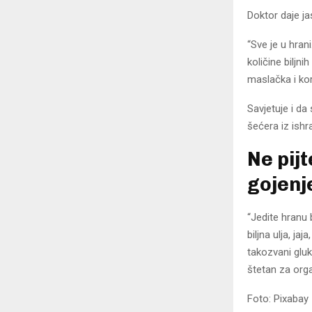
Doktor daje ja
“Sve je u hran
količine biljni
maslačka i kor
Savjetuje i da
šećera iz ish
Ne pij
gojenj
“Jedite hranu
biljna ulja, j
takozvani gluk
štetan za orga
Foto: Pixabay