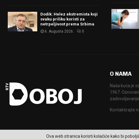
Dodik: Helez ekstremista koji
svaku priliku koristi za
netrpeljivost prema Srbima
6. Augusta 2026.
0
O NAMA
Naša kuća je o
1967. Osnovana
zadovoljavanje
Kontaktirajte n
Ova web stranica koristi kolačiće kako bi poboljš