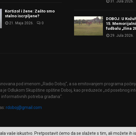
31. Jula 2026.
Kortizol i žene: Zašto smo
stalno iscrpljene?
DOBOJ: U Kožu
21. Maja 2026.
0
15. Memorijalni
fudbalu „Ilina 2
29. Jula 2026.
snovana pod imenom „Radio Doboj“, a sa emitovanjem programa počinje 
 je Odlukom Skupštine opštine Doboj, kao preduzeće „od posebnog int
 informativnih potreba građana“.
as:
rdoboj@gmail.com
ala vaše iskustvo. Pretpostavit ćemo da se slažete s tim, ali možete ih isk
2026 - RTV Doboj. Sva prava zadržana.