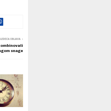
SLEDEĆA OBJAVA
 kombinovati
ningom snage