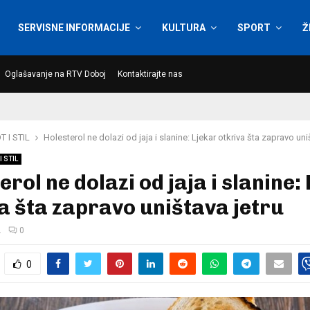
SERVISNE INFORMACIJE
KULTURA
SPORT
Ž
Oglašavanje na RTV Doboj
Kontaktirajte nas
T I STIL
Holesterol ne dolazi od jaja i slanine: Ljekar otkriva šta zapravo uni
I STIL
erol ne dolazi od jaja i slanine:
a šta zapravo uništava jetru
.
0
0