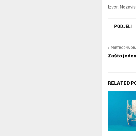
Izvor: Nezavi
PODJELI
PRETHODNA OB
Zašto jedem
RELATED P