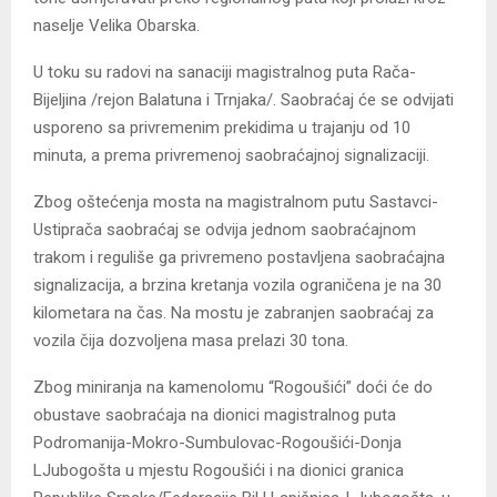
naselje Velika Obarska.
U toku su radovi na sanaciji magistralnog puta Rača-
Bijeljina /rejon Balatuna i Trnjaka/. Saobraćaj će se odvijati
usporeno sa privremenim prekidima u trajanju od 10
minuta, a prema privremenoj saobraćajnoj signalizaciji.
Zbog oštećenja mosta na magistralnom putu Sastavci-
Ustiprača saobraćaj se odvija jednom saobraćajnom
trakom i reguliše ga privremeno postavljena saobraćajna
signalizacija, a brzina kretanja vozila ograničena je na 30
kilometara na čas. Na mostu je zabranjen saobraćaj za
vozila čija dozvoljena masa prelazi 30 tona.
Zbog miniranja na kamenolomu “Rogoušići” doći će do
obustave saobraćaja na dionici magistralnog puta
Podromanija-Mokro-Sumbulovac-Rogoušići-Donja
LJubogošta u mjestu Rogoušići i na dionici granica