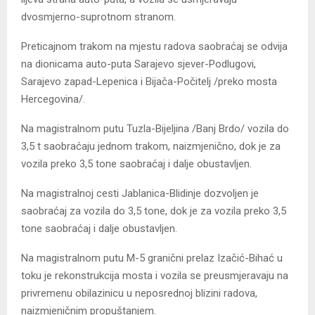
dvosmjerno-suprotnom stranom.
Preticajnom trakom na mjestu radova saobraćaj se odvija
na dionicama auto-puta Sarajevo sjever-Podlugovi,
Sarajevo zapad-Lepenica i Bijača-Počitelj /preko mosta
Hercegovina/.
Na magistralnom putu Tuzla-Bijeljina /Banj Brdo/ vozila do
3,5 t saobraćaju jednom trakom, naizmjenično, dok je za
vozila preko 3,5 tone saobraćaj i dalje obustavljen.
Na magistralnoj cesti Jablanica-Blidinje dozvoljen je
saobraćaj za vozila do 3,5 tone, dok je za vozila preko 3,5
tone saobraćaj i dalje obustavljen.
Na magistralnom putu M-5 granični prelaz Izačić-Bihać u
toku je rekonstrukcija mosta i vozila se preusmjeravaju na
privremenu obilazinicu u neposrednoj blizini radova,
naizmjeničnim propuštanjem.