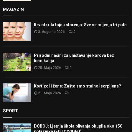
MAGAZIN
Krv otkrila tajnu starenja: Sve se mijenja tri puta
3. Augusta 2026.
0
Prirodni načini za uništavanje korova bez
hemikalija
25. Maja 2026.
0
Kortizol i žene: Zašto smo stalno iscrpljene?
21. Maja 2026.
0
SPORT
DOBOJ: Ljetnja škola plivanja okupila oko 150
polaznika (FOTO/VIDEO)