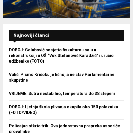
Najnoviji članci
DOBOJ: Golubović posjetio fiskulturnu salu u
rekonstrukciji u OŠ “Vuk Stefanović Karadžić” i uručio
udžbenike (FOTO)
Vulić: Pismo Krišoku je lično, a ne stav Parlamentarne
skupštine
VRIJEME: Sutra nestabilno, temperatura do 38 stepeni
DOBOJ: Ljetnja škola plivanja okupila oko 150 polaznika
(FOTO/VIDEO)
Policajac otkrio trik: Ova jednostavna prepreka usporiće
provalnike