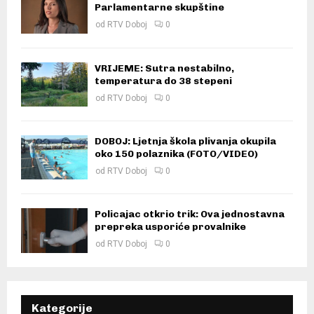
Parlamentarne skupštine
od
RTV Doboj
0
VRIJEME: Sutra nestabilno,
temperatura do 38 stepeni
od
RTV Doboj
0
DOBOJ: Ljetnja škola plivanja okupila
oko 150 polaznika (FOTO/VIDEO)
od
RTV Doboj
0
Policajac otkrio trik: Ova jednostavna
prepreka usporiće provalnike
od
RTV Doboj
0
Kategorije