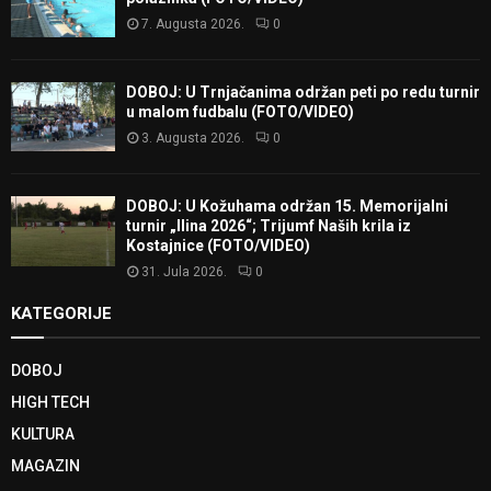
7. Augusta 2026.
0
DOBOJ: U Trnjačanima održan peti po redu turnir
u malom fudbalu (FOTO/VIDEO)
3. Augusta 2026.
0
DOBOJ: U Kožuhama održan 15. Memorijalni
turnir „Ilina 2026“; Trijumf Naših krila iz
Kostajnice (FOTO/VIDEO)
31. Jula 2026.
0
KATEGORIJE
DOBOJ
HIGH TECH
KULTURA
MAGAZIN