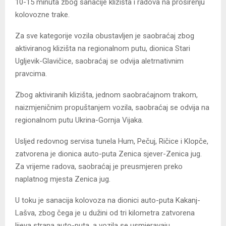
10-15 minuta zbog sanacije klizišta i radova na proširenju
kolovozne trake.
Za sve kategorije vozila obustavljen je saobraćaj zbog
aktiviranog klizišta na regionalnom putu, dionica Stari
Ugljevik-Glavičice, saobraćaj se odvija aletrnativnim
pravcima.
Zbog aktiviranih klizišta, jednom saobraćajnom trakom,
naizmjeničnim propuštanjem vozila, saobraćaj se odvija na
regionalnom putu Ukrina-Gornja Vijaka.
Usljed redovnog servisa tunela Hum, Pečuj, Ričice i Klopče,
zatvorena je dionica auto-puta Zenica sjever-Zenica jug.
Za vrijeme radova, saobraćaj je preusmjeren preko
naplatnog mjesta Zenica jug.
U toku je sanacija kolovoza na dionici auto-puta Kakanj-
Lašva, zbog čega je u dužini od tri kilometra zatvorena
lijeva strana auto-puta, a vozila se usmjeravaju