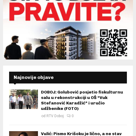
Najnovije objave
DOBOJ: Golubović posjetio fiskulturnu
salu u rekonstrukciji u OŠ “Vuk
Stefanović Karadžić” i uručio
udžbenike (FOTO)
od
RTV Doboj
0
Vulić: Pismo Krišoku je lično, a ne stav