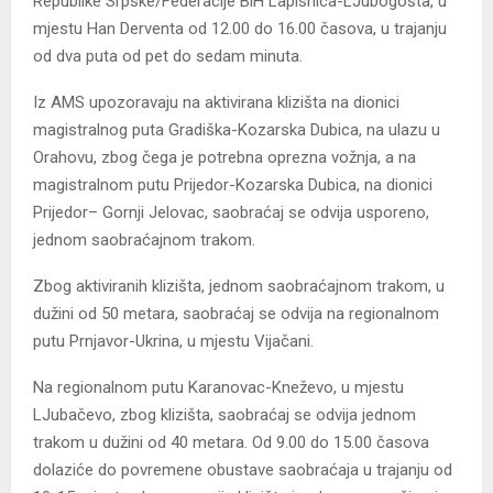
Republike Srpske/Federacije BiH Lapišnica-LJubogošta, u
mjestu Han Derventa od 12.00 do 16.00 časova, u trajanju
od dva puta od pet do sedam minuta.
Iz AMS upozoravaju na aktivirana klizišta na dionici
magistralnog puta Gradiška-Kozarska Dubica, na ulazu u
Orahovu, zbog čega je potrebna oprezna vožnja, a na
magistralnom putu Prijedor-Kozarska Dubica, na dionici
Prijedor– Gornji Jelovac, saobraćaj se odvija usporeno,
jednom saobraćajnom trakom.
Zbog aktiviranih klizišta, jednom saobraćajnom trakom, u
dužini od 50 metara, saobraćaj se odvija na regionalnom
putu Prnjavor-Ukrina, u mjestu Vijačani.
Na regionalnom putu Karanovac-Kneževo, u mjestu
LJubačevo, zbog klizišta, saobraćaj se odvija jednom
trakom u dužini od 40 metara. Od 9.00 do 15.00 časova
dolaziće do povremene obustave saobraćaja u trajanju od