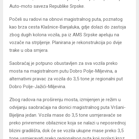
Auto-moto saveza Republike Srpske.
Počeli su radovi na obnovi magistralnog puta, poznatog
kao brza cesta Klašnice-Banjaluka, gdje dolazi do zastoja
zbog dugih kolona vozila, pa iz AMS Srpske apeluju na
vozače na strpljenje. Planirana je rekonstrukcija po dvije
trake u oba smjera.
Saobraćaj je potpuno obustavljen za sva vozila preko
mosta na magistralnom putu Dobro Polje-Miljevina, a
alternativni pravac za vozila do 3,5 tone je regionalni put
Dobro Polje-Jažići-Miljevina.
Zbog radova na proširenju mosta, izmijenjen je režim u
odvijanju saobraćaja na dionici magistralnog puta Vršani-
Bijeljina jedan. Vozila mase do 3,5 tone usmjeravaće se
preko privremene obilaznice koja se nalazi u neposrednoj
blizini gradilišta, dok će se vozila ukupne mase preko 3,5
tone usmjeravati preko regionalnog puta koji prolazi kroz