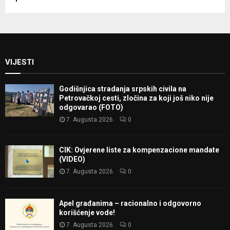
VIJESTI
Godišnjica stradanja srpskih civila na
Petrovačkoj cesti, zločina za koji još niko nije
odgovarao (FOTO)
7. Augusta 2026.
0
CIK: Ovjerene liste za kompenzacione mandate
(VIDEO)
7. Augusta 2026.
0
Apel građanima – racionalno i odgovorno
korišćenje vode!
7. Augusta 2026.
0