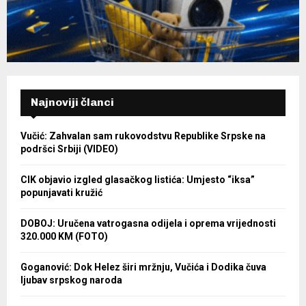
Najnoviji članci
Vučić: Zahvalan sam rukovodstvu Republike Srpske na
podršci Srbiji (VIDEO)
CIK objavio izgled glasačkog listića: Umjesto “iksa”
popunjavati kružić
DOBOJ: Uručena vatrogasna odijela i oprema vrijednosti
320.000 KM (FOTO)
Goganović: Dok Helez širi mržnju, Vučića i Dodika čuva
ljubav srpskog naroda