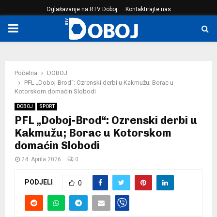
Oglašavanje na RTV Doboj
Kontaktirajte nas
PRIMARY
MENU
Početna
DOBOJ
PFL „Doboj-Brod“: Ozrenski derbi u Kakmužu; Borac u
Kotorskom domaćin Slobodi
DOBOJ
SPORT
PFL „Doboj-Brod“: Ozrenski derbi u
Kakmužu; Borac u Kotorskom
domaćin Slobodi
24. Aprila 2026.
0
PODJELI
0