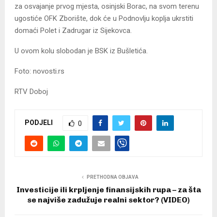
za osvajanje prvog mjesta, osinjski Borac, na svom terenu
ugostiće OFK Zborište, dok će u Podnovlju koplja ukrstiti
domaći Polet i Zadrugar iz Sijekovca.
U ovom kolu slobodan je BSK iz Bušletića.
Foto: novosti.rs
RTV Doboj
PODJELI
0
PRETHODNA OBJAVA
Investicije ili krpljenje finansijskih rupa – za šta
se najviše zadužuje realni sektor? (VIDEO)