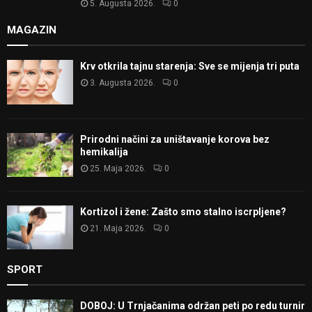
5. Augusta 2026.
0
MAGAZIN
Krv otkrila tajnu starenja: Sve se mijenja tri puta
3. Augusta 2026.
0
Prirodni načini za uništavanje korova bez
hemikalija
25. Maja 2026.
0
Kortizol i žene: Zašto smo stalno iscrpljene?
21. Maja 2026.
0
SPORT
DOBOJ: U Trnjačanima održan peti po redu turnir