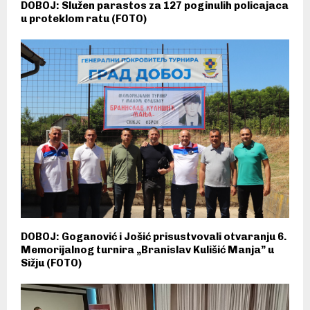
DOBOJ: Služen parastos za 127 poginulih policajaca
u proteklom ratu (FOTO)
DOBOJ: Goganović i Jošić prisustvovali otvaranju 6.
Memorijalnog turnira „Branislav Kulišić Manja” u
Sižju (FOTO)