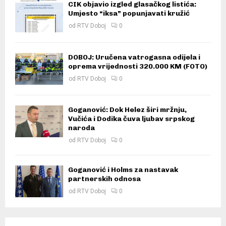
CIK objavio izgled glasačkog listića:
Umjesto “iksa” popunjavati kružić
od
RTV Doboj
0
DOBOJ: Uručena vatrogasna odijela i
oprema vrijednosti 320.000 KM (FOTO)
od
RTV Doboj
0
Goganović: Dok Helez širi mržnju,
Vučića i Dodika čuva ljubav srpskog
naroda
od
RTV Doboj
0
Goganović i Holms za nastavak
partnerskih odnosa
od
RTV Doboj
0