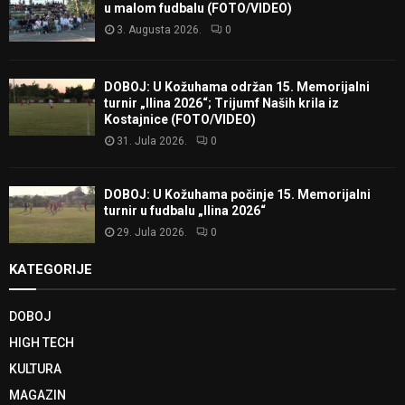
u malom fudbalu (FOTO/VIDEO)
3. Augusta 2026.
0
DOBOJ: U Kožuhama održan 15. Memorijalni
turnir „Ilina 2026“; Trijumf Naših krila iz
Kostajnice (FOTO/VIDEO)
31. Jula 2026.
0
DOBOJ: U Kožuhama počinje 15. Memorijalni
turnir u fudbalu „Ilina 2026“
29. Jula 2026.
0
KATEGORIJE
DOBOJ
HIGH TECH
KULTURA
MAGAZIN