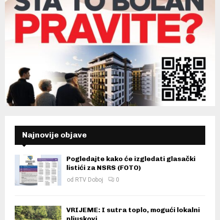
Najnovije objave
Pogledajte kako će izgledati glasački
listići za NSRS (FOTO)
od
RTV Doboj
0
VRIJEME: I sutra toplo, mogući lokalni
pljuskovi