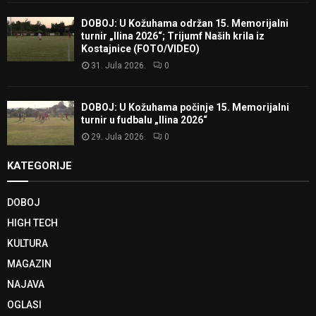
DOBOJ: U Kožuhama održan 15. Memorijalni
turnir „Ilina 2026“; Trijumf Naših krila iz
Kostajnice (FOTO/VIDEO)
31. Jula 2026.
0
DOBOJ: U Kožuhama počinje 15. Memorijalni
turnir u fudbalu „Ilina 2026“
29. Jula 2026.
0
KATEGORIJE
DOBOJ
HIGH TECH
KULTURA
MAGAZIN
NAJAVA
OGLASI