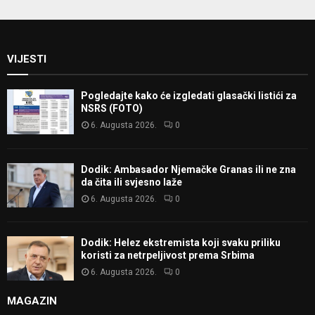
VIJESTI
Pogledajte kako će izgledati glasački listići za
NSRS (FOTO)
6. Augusta 2026.
0
Dodik: Ambasador Njemačke Granas ili ne zna
da čita ili svjesno laže
6. Augusta 2026.
0
Dodik: Helez ekstremista koji svaku priliku
koristi za netrpeljivost prema Srbima
6. Augusta 2026.
0
MAGAZIN