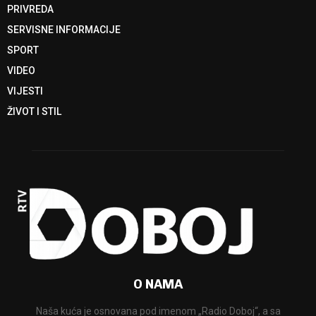
PRIVREDA
SERVISNE INFORMACIJE
SPORT
VIDEO
VIJESTI
ŽIVOT I STIL
O NAMA
Naša kuća je osnovana pod imenom „Radio Doboj“, a sa