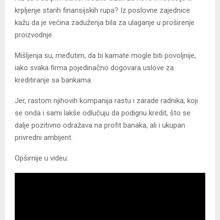
krpljenje starih finansijskih rupa? Iz poslovne zajednice
kažu da je većina zaduženja bila za ulaganje u proširenje
proizvodnje.
Mišljenja su, međutim, da bi kamate mogle biti povoljnije,
iako svaka firma pojedinačno dogovara uslove za
kreditiranje sa bankama.
Јer, rastom njihovih kompanija rastu i zarade radnika, koji
se onda i sami lakše odlučuju da podignu kredit, što se
dalje pozitivno odražava na profit banaka, ali i ukupan
privredni ambijent.
Opširnije u videu: