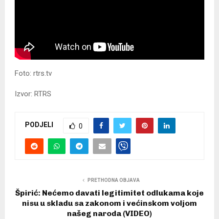
Foto: rtrs.tv
Izvor: RTRS
PODJELI
0
PRETHODNA OBJAVA
Špirić: Nećemo davati legitimitet odlukama koje
nisu u skladu sa zakonom i većinskom voljom
našeg naroda (VIDEO)