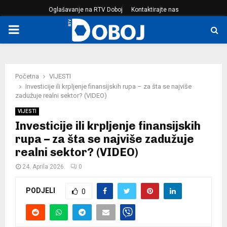
Oglašavanje na RTV Doboj
Kontaktirajte nas
PRIMARY
MENU
Početna
VIJESTI
Investicije ili krpljenje finansijskih rupa – za šta se najviše
zadužuje realni sektor? (VIDEO)
VIJESTI
Investicije ili krpljenje finansijskih
rupa – za šta se najviše zadužuje
realni sektor? (VIDEO)
24. Aprila 2026.
0
PODJELI
0