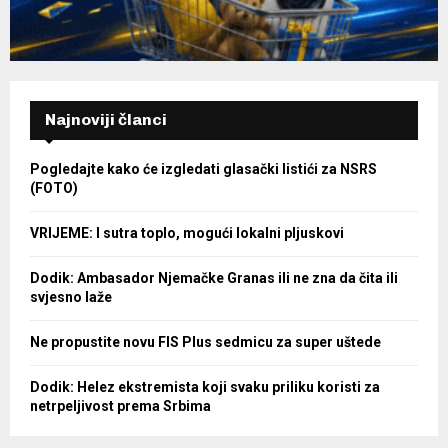
Najnoviji članci
Pogledajte kako će izgledati glasački listići za NSRS
(FOTO)
VRIJEME: I sutra toplo, mogući lokalni pljuskovi
Dodik: Ambasador Njemačke Granas ili ne zna da čita ili
svjesno laže
Ne propustite novu FIS Plus sedmicu za super uštede
Dodik: Helez ekstremista koji svaku priliku koristi za
netrpeljivost prema Srbima