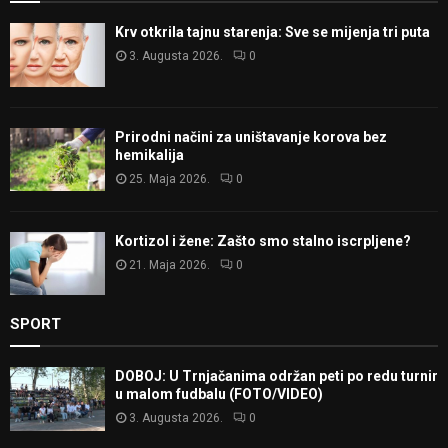
Krv otkrila tajnu starenja: Sve se mijenja tri puta
3. Augusta 2026.
0
Prirodni načini za uništavanje korova bez
hemikalija
25. Maja 2026.
0
Kortizol i žene: Zašto smo stalno iscrpljene?
21. Maja 2026.
0
SPORT
DOBOJ: U Trnjačanima održan peti po redu turnir
u malom fudbalu (FOTO/VIDEO)
3. Augusta 2026.
0