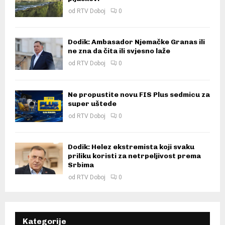
od
RTV Doboj
0
Dodik: Ambasador Njemačke Granas ili
ne zna da čita ili svjesno laže
od
RTV Doboj
0
Ne propustite novu FIS Plus sedmicu za
super uštede
od
RTV Doboj
0
Dodik: Helez ekstremista koji svaku
priliku koristi za netrpeljivost prema
Srbima
od
RTV Doboj
0
Kategorije