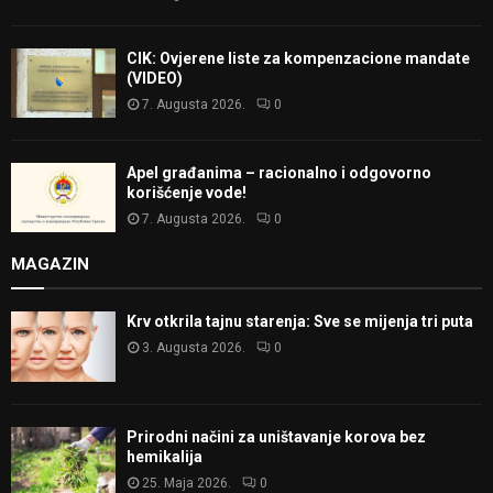
CIK: Ovjerene liste za kompenzacione mandate
(VIDEO)
7. Augusta 2026.
0
Apel građanima – racionalno i odgovorno
korišćenje vode!
7. Augusta 2026.
0
MAGAZIN
Krv otkrila tajnu starenja: Sve se mijenja tri puta
3. Augusta 2026.
0
Prirodni načini za uništavanje korova bez
hemikalija
25. Maja 2026.
0