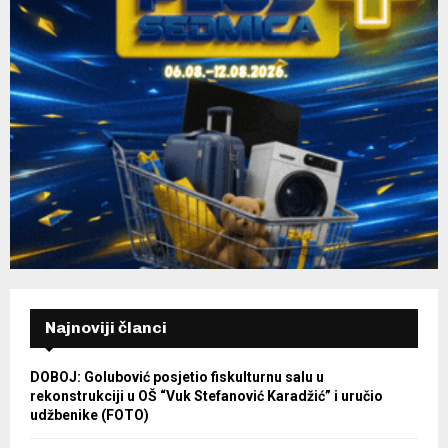
Najnoviji članci
DOBOJ: Golubović posjetio fiskulturnu salu u
rekonstrukciji u OŠ “Vuk Stefanović Karadžić” i uručio
udžbenike (FOTO)