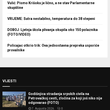
Vulić: Pismo Krišoku je lično, a ne stav Parlamentarne
skupštine
VRIJEME: Sutra nestabilno, temperatura do 38 stepeni
DOBOJ: Ljetnja škola plivanja okupila oko 150 polaznika
(FOTO/VIDEO)
Policajac otkrio trik: Ova jednostavna prepreka usporiće
provalnike
VIJESTI
Godišnjica stradanja srpskih civila na
Petrovačkoj cesti, zločina za koji još niko nije
odgovarao (FOTO)
7. Augusta 2026.
0