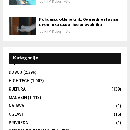
od
RTV Doboj
0
Policajac otkrio trik: Ova jednostavna
prepreka usporiće provalnike
od
RTV Doboj
0
Kategorije
DOBOJ
(2.399)
HIGH TECH
(1.007)
KULTURA
(139)
MAGAZIN
(1.113)
NAJAVA
(1)
OGLASI
(16)
PRIVREDA
(1)