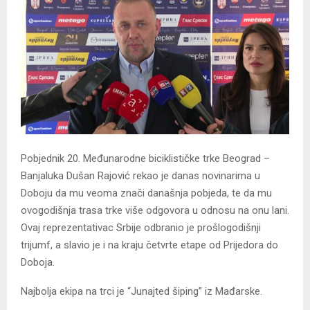
Pobjednik 20. Međunarodne biciklističke trke Beograd –
Banjaluka Dušan Rajović rekao je danas novinarima u
Doboju da mu veoma znači današnja pobjeda, te da mu
ovogodišnja trasa trke više odgovora u odnosu na onu lani.
Ovaj reprezentativac Srbije odbranio je prošlogodišnji
trijumf, a slavio je i na kraju četvrte etape od Prijedora do
Doboja.
Najbolja ekipa na trci je “Junajted šiping” iz Mađarske.