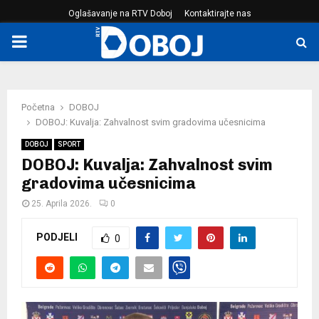
Oglašavanje na RTV Doboj
Kontaktirajte nas
PRIMARY
MENU
Početna
DOBOJ
DOBOJ: Kuvalja: Zahvalnost svim gradovima učesnicima
DOBOJ
SPORT
DOBOJ: Kuvalja: Zahvalnost svim
gradovima učesnicima
25. Aprila 2026.
0
PODJELI
0