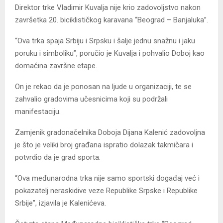
Direktor trke Vladimir Kuvalja nije krio zadovoljstvo nakon
završetka 20. biciklističkog karavana “Beograd – Banjaluka”.
“Ova trka spaja Srbiju i Srpsku i šalje jednu snažnu i jaku
poruku i simboliku”, poručio je Kuvalja i pohvalio Doboj kao
domaćina završne etape.
On je rekao da je ponosan na ljude u organizaciji, te se
zahvalio gradovima učesnicima koji su podržali
manifestaciju.
Zamjenik gradonačelnika Doboja Dijana Kalenić zadovoljna
je što je veliki broj građana ispratio dolazak takmičara i
potvrdio da je grad sporta.
“Ova međunarodna trka nije samo sportski događaj već i
pokazatelj neraskidive veze Republike Srpske i Republike
Srbije”, izjavila je Kalenićeva.