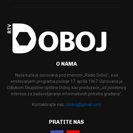
O NAMA
Naša kuća je osnovana pod imenom „Radio Doboj“, a sa
emitovanjem programa počinje 17. aprila 1967. Osnovana je
Odlukom Skupštine opštine Doboj, kao preduzeće „od posebnog
interesa za zadovoljavanje informativnih potreba građana“.
Kontaktirajte nas:
rdoboj@gmail.com
PRATITE NAS