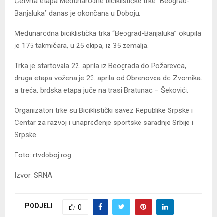
Četvrta etapa Međunarodne biciklističke trke “Beograd-
Banjaluka” danas je okončana u Doboju.
Međunarodna biciklistička trka “Beograd-Banjaluka” okupila
je 175 takmičara, u 25 ekipa, iz 35 zemalja.
Trka je startovala 22. aprila iz Beograda do Požarevca,
druga etapa vožena je 23. aprila od Obrenovca do Zvornika,
a treća, brdska etapa juče na trasi Bratunac – Šekovići.
Organizatori trke su Biciklistički savez Republike Srpske i
Centar za razvoj i unapređenje sportske saradnje Srbije i
Srpske.
Foto: rtvdoboj.rog
Izvor: SRNA
PODJELI
0