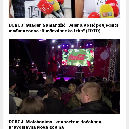
DOBOJ: Mlađen Samardžić i Jelena Kosić pobjednici
međunarodne “Đurđevdanske trke” (FOTO)
DOBOJ: Molebanima i koncertom dočekana
pravoslavna Nova godina