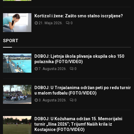
Kortizol i žene: Zašto smo stalno iscrpljene?
21. Maja 2026.
0
SPORT
DOBOJ: Ljetnja škola plivanja okupila oko 150
polaznika (FOTO/VIDEO)
7. Augusta 2026.
0
DOBOJ: U Trnjačanima održan peti po redu turnir
u malom fudbalu (FOTO/VIDEO)
3. Augusta 2026.
0
DOBOJ: U Kožuhama održan 15. Memorijalni
turnir „Ilina 2026“; Trijumf Naših krila iz
Kostajnice (FOTO/VIDEO)