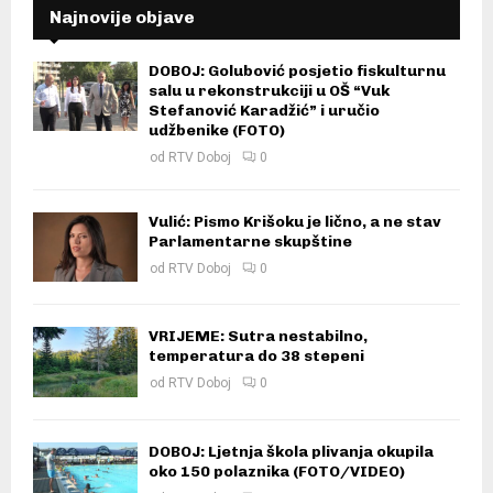
Najnovije objave
DOBOJ: Golubović posjetio fiskulturnu
salu u rekonstrukciji u OŠ “Vuk
Stefanović Karadžić” i uručio
udžbenike (FOTO)
od
RTV Doboj
0
Vulić: Pismo Krišoku je lično, a ne stav
Parlamentarne skupštine
od
RTV Doboj
0
VRIJEME: Sutra nestabilno,
temperatura do 38 stepeni
od
RTV Doboj
0
DOBOJ: Ljetnja škola plivanja okupila
oko 150 polaznika (FOTO/VIDEO)