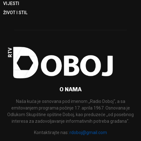
VIJESTI
ŽIVOT I STIL
O NAMA
Naša kuća je osnovana pod imenom „Radio Doboj“, a sa
emitovanjem programa počinje 17. aprila 1967. Osnovana je
Odlukom Skupštine opštine Doboj, kao preduzeće „od posebnog
interesa za zadovoljavanje informativnih potreba građana“.
Kontaktirajte nas:
rdoboj@gmail.com