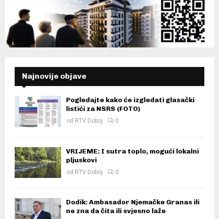
Najnovije objave
Pogledajte kako će izgledati glasački
listići za NSRS (FOTO)
od
RTV Doboj
0
VRIJEME: I sutra toplo, mogući lokalni
pljuskovi
od
RTV Doboj
0
Dodik: Ambasador Njemačke Granas ili
ne zna da čita ili svjesno laže