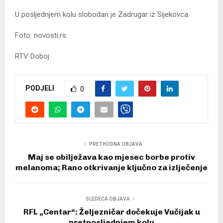
U posljednjem kolu slobodan je Zadrugar iz Sijekovca.
Foto: novosti.rs
RTV Doboj
PODJELI
0
PRETHODNA OBJAVA
Maj se obilježava kao mjesec borbe protiv
melanoma; Rano otkrivanje ključno za izlječenje
SLEDEĆA OBJAVA
RFL „Centar“: Željezničar dočekuje Vučijak u
pretposljednjem kolu