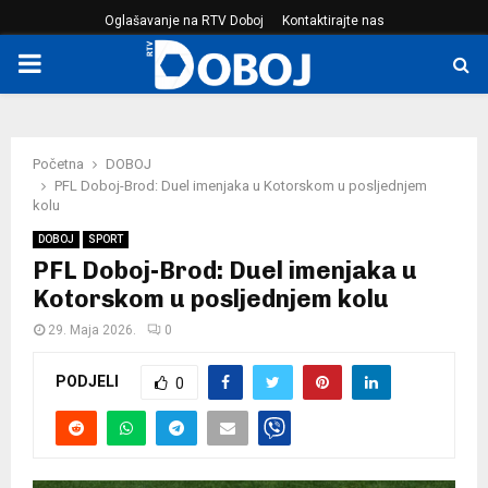
Oglašavanje na RTV Doboj
Kontaktirajte nas
PRIMARY
MENU
Početna
DOBOJ
PFL Doboj-Brod: Duel imenjaka u Kotorskom u posljednjem
kolu
DOBOJ
SPORT
PFL Doboj-Brod: Duel imenjaka u
Kotorskom u posljednjem kolu
29. Maja 2026.
0
PODJELI
0