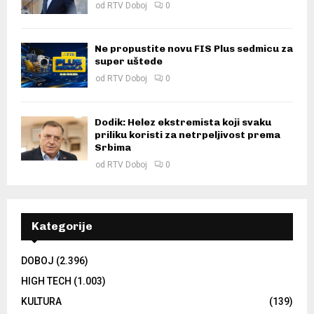
od
RTV Doboj
0
Ne propustite novu FIS Plus sedmicu za
super uštede
od
RTV Doboj
0
Dodik: Helez ekstremista koji svaku
priliku koristi za netrpeljivost prema
Srbima
od
RTV Doboj
0
Kategorije
DOBOJ
(2.396)
HIGH TECH
(1.003)
KULTURA
(139)