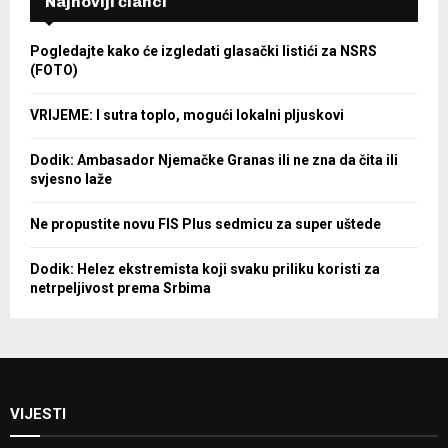
Najnoviji članci
Pogledajte kako će izgledati glasački listići za NSRS
(FOTO)
VRIJEME: I sutra toplo, mogući lokalni pljuskovi
Dodik: Ambasador Njemačke Granas ili ne zna da čita ili
svjesno laže
Ne propustite novu FIS Plus sedmicu za super uštede
Dodik: Helez ekstremista koji svaku priliku koristi za
netrpeljivost prema Srbima
VIJESTI