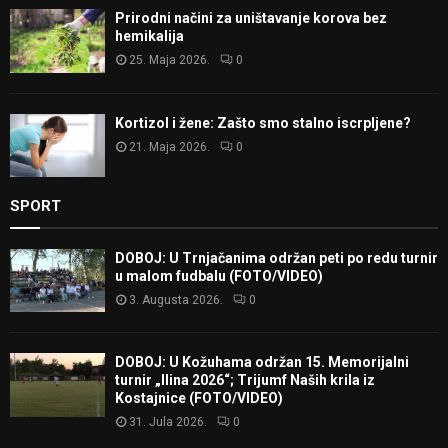
Prirodni načini za uništavanje korova bez
hemikalija
25. Maja 2026.
0
Kortizol i žene: Zašto smo stalno iscrpljene?
21. Maja 2026.
0
SPORT
DOBOJ: U Trnjačanima održan peti po redu turnir
u malom fudbalu (FOTO/VIDEO)
3. Augusta 2026.
0
DOBOJ: U Kožuhama održan 15. Memorijalni
turnir „Ilina 2026“; Trijumf Naših krila iz
Kostajnice (FOTO/VIDEO)
31. Jula 2026.
0