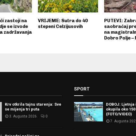
i zastoji na
VRIJEME: Sutra do 40
PUTEVI: Zabr
je se izvode
stepeni Celzijusovih
saobraćaj pr
ja zadržavanja
na magistral
Dobro Polje – 
SPORT
Krv otkrila tajnu starenja: Sve
DOBOJ: Ljetnja 
se mijenja tri puta
okupila oko 150
(FOTO/VIDEO)
3. Augusta 2026.
0
7. Augusta 202