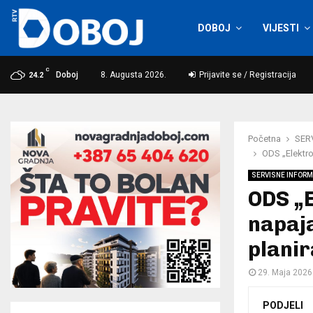
DOBOJ
VIJESTI
C
Doboj
8. Augusta 2026.
Prijavite se / Registracija
24.2
Početna
SER
ODS „Elektro
SERVISNE INFORM
ODS „E
napaj
plani
29. Maja 2026
PODJELI