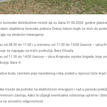
korisnike distributivne mreže da su dana 01.06.2026. godine planira
skim objektima terenske jedinice Doboj tokom kojih će doći do preki
rgije na sledećim lokacijama
u od 08.30 do 11.00 i u vremenu od 11.30 do 14.00 časova – ulica Kr
koje se napajaju sa trafo područja: Bare Etivaža.
u od 11.30 do 14.00 časova – ulica Krnjinske srpske brigade, koje se
ručja: Bare 4.
adovi budu završeni prije navedenog roka, prekid u isporuci biće kraći
ike mreže da potrebe za električnom energijom i rad u periodu preki
dmetnom zastoju, kako bi izbjegli eventualna oštećenja opreme i šte
ta ne snosimo odgovornost.