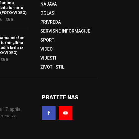
ačanima
NAJAVA
redu turnir u
 (FOTO/VIDEO)
OGLASI
6.
0
PRIVREDA
SERVISNE INFORMACIJE
hama održan
SPORT
turnir „Ilina
aših krila iz
VIDEO
TO/VIDEO)
VIJESTI
0
ŽIVOT I STIL
PRATITE NAS
17. aprila
eresa za