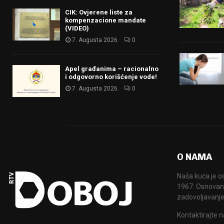
CIK: Ovjerene liste za
kompenzacione mandate
(VIDEO)
7. Augusta 2026.
0
Apel građanima – racionalno
i odgovorno korišćenje vode!
7. Augusta 2026.
0
O NAMA
Naša kuća je o
1967. Osnovana
zadovoljavanje
Kontaktirajte n