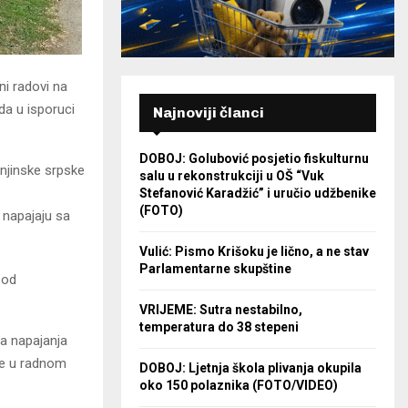
ni radovi na
da u isporuci
Najnoviji članci
DOBOJ: Golubović posjetio fiskulturnu
njinske srpske
salu u rekonstrukciji u OŠ “Vuk
Stefanović Karadžić” i uručio udžbenike
(FOTO)
 napajaju sa
Vulić: Pismo Krišoku je lično, a ne stav
Parlamentarne skupštine
 od
VRIJEME: Sutra nestabilno,
temperatura do 38 stepeni
da napajanja
te u radnom
DOBOJ: Ljetnja škola plivanja okupila
oko 150 polaznika (FOTO/VIDEO)