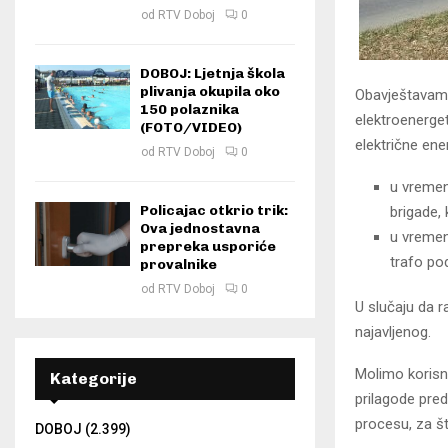
od
RTV Doboj
0
DOBOJ: Ljetnja škola
plivanja okupila oko
Obavještavamo 
150 polaznika
elektroenerget
(FOTO/VIDEO)
električne ene
od
RTV Doboj
0
u vremen
Policajac otkrio trik:
brigade, 
Ova jednostavna
u vremen
prepreka usporiće
trafo pod
provalnike
od
RTV Doboj
0
U slučaju da r
najavljenog.
Molimo korisn
Kategorije
prilagode pre
procesu, za š
DOBOJ
(2.399)