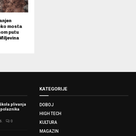
anjen
eko mosta
nom putu
Miljevina
KATEGORIJE
škola plivanja
DOBOJ
 polaznika
HIGH TECH
6.
0
KULTURA
MAGAZIN