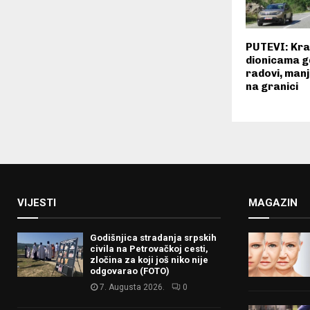
PUTEVI: Krać
dionicama gd
radovi, man
na granici
VIJESTI
MAGAZIN
Godišnjica stradanja srpskih
civila na Petrovačkoj cesti,
zločina za koji još niko nije
odgovarao (FOTO)
7. Augusta 2026.
0