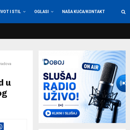
IVOT I STIL
OGLASI
NAŠA KUĆA/KONTAKT
 radova
d u
og