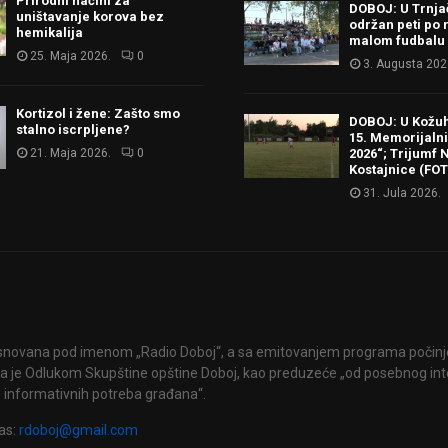
Prirodni načini za
DOBOJ: U Trnj
uništavanje korova bez
održan peti po 
hemikalija
malom fudbalu
25. Maja 2026.
0
3. Augusta 202
Kortizol i žene: Zašto smo
DOBOJ: U Kožu
stalno iscrpljene?
15. Memorijalni 
21. Maja 2026.
0
2026“; Trijumf N
Kostajnice (FO
31. Jula 2026.
snovana pod imenom „Radio Doboj“, a sa emitovanjem programa počinje 
 je Odlukom Skupštine opštine Doboj, kao preduzeće „od posebnog int
 informativnih potreba građana“.
as:
rdoboj@gmail.com