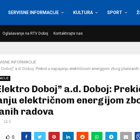
SERVISNE INFORMACIJE
KULTURA
SPORT
Ž
Oglašavanje na RTV Doboj
Kontaktirajte nas
VISNE INFORMACIJE
 Doboj” a.d. Doboj: Prekid u napajanju električnom energijom zbog planiranih
ACIJE
lektro Doboj” a.d. Doboj: Preki
anju električnom energijom zb
ranih radova
.
0
0