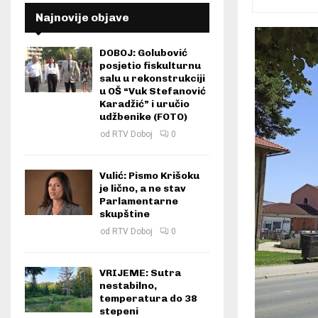
Najnovije objave
DOBOJ: Golubović
posjetio fiskulturnu
salu u rekonstrukciji
u OŠ “Vuk Stefanović
Karadžić” i uručio
udžbenike (FOTO)
od
RTV Doboj
0
Vulić: Pismo Krišoku
je lično, a ne stav
Parlamentarne
skupštine
od
RTV Doboj
0
VRIJEME: Sutra
nestabilno,
temperatura do 38
stepeni