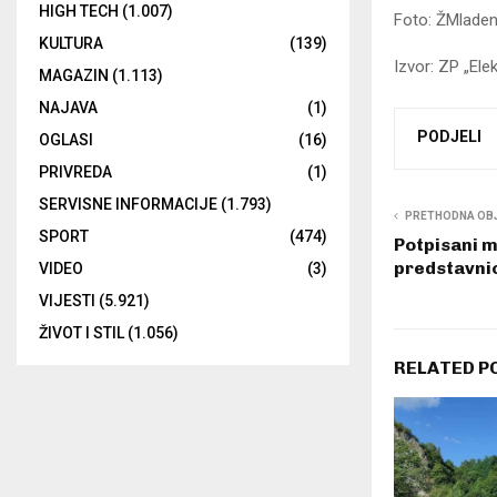
HIGH TECH
(1.007)
Foto: ŽMlade
KULTURA
(139)
Izvor: ZP „Ele
MAGAZIN
(1.113)
NAJAVA
(1)
PODJELI
OGLASI
(16)
PRIVREDA
(1)
SERVISNE INFORMACIJE
(1.793)
PRETHODNA OB
SPORT
(474)
Potpisani 
predstavni
VIDEO
(3)
VIJESTI
(5.921)
ŽIVOT I STIL
(1.056)
RELATED P