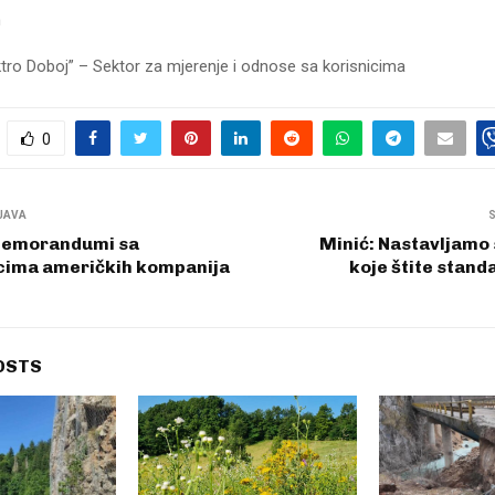
n
ktro Doboj” – Sektor za mjerenje i odnose sa korisnicima
0
JAVA
memorandumi sa
Minić: Nastavljamo
cima američkih kompanija
koje štite stan
OSTS