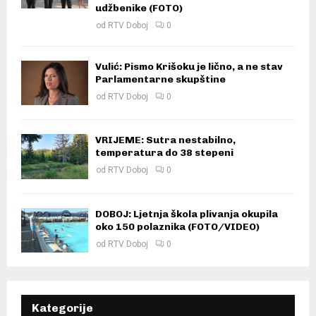
udžbenike (FOTO)
od
RTV Doboj
0
Vulić: Pismo Krišoku je lično, a ne stav
Parlamentarne skupštine
od
RTV Doboj
0
VRIJEME: Sutra nestabilno,
temperatura do 38 stepeni
od
RTV Doboj
0
DOBOJ: Ljetnja škola plivanja okupila
oko 150 polaznika (FOTO/VIDEO)
od
RTV Doboj
0
Kategorije