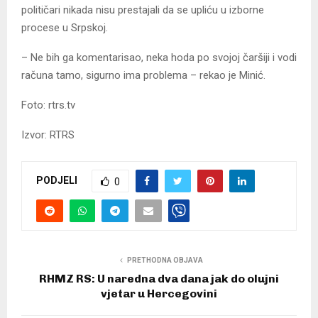
političari nikada nisu prestajali da se upliću u izborne
procese u Srpskoj.
– Ne bih ga komentarisao, neka hoda po svojoj čaršiji i vodi
računa tamo, sigurno ima problema – rekao je Minić.
Foto: rtrs.tv
Izvor: RTRS
PODJELI
0
PRETHODNA OBJAVA
RHMZ RS: U naredna dva dana jak do olujni
vjetar u Hercegovini