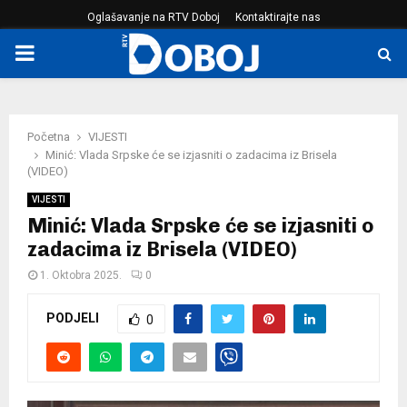
Oglašavanje na RTV Doboj
Kontaktirajte nas
PRIMARY
MENU
Početna
VIJESTI
Minić: Vlada Srpske će se izjasniti o zadacima iz Brisela
(VIDEO)
VIJESTI
Minić: Vlada Srpske će se izjasniti o
zadacima iz Brisela (VIDEO)
1. Oktobra 2025.
0
PODJELI
0