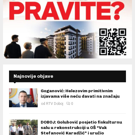
Najnovije objave
Goganović: Helezovim primitivnim
izjavama više neću davati na značaju
od
RTV Doboj
0
DOBOJ: Golubović posjetio fiskulturnu
salu u rekonstrukciji u OŠ “Vuk
Stefanović Karadžić” i uručio