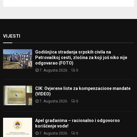
VIJESTI
Godišnjica stradanja srpskih civila na
Petrovačkoj cesti, zločina za koji još niko nije
odgovarao (FOTO)
7. Augusta 2026.
0
CIK: Ovjerene liste za kompenzacione mandate
(VIDEO)
7. Augusta 2026.
0
Apel građanima – racionalno i odgovorno
korišćenje vode!
7. Augusta 2026.
0