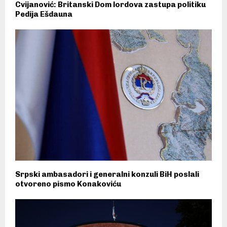
Cvijanović: Britanski Dom lordova zastupa politiku
Pedija Ešdauna
Srpski ambasadori i generalni konzuli BiH poslali
otvoreno pismo Konakoviću