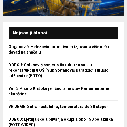
Najnoviji članci
Goganović: Helezovim primitivnim izjavama više neću
davati na značaju
DOBOJ: Golubović posjetio fiskulturnu salu u
rekonstrukciji u OŠ “Vuk Stefanović Karadžić” i uručio
udžbenike (FOTO)
Vulić: Pismo Krišoku je lično, a ne stav Parlamentarne
skupštine
VRIJEME: Sutra nestabilno, temperatura do 38 stepeni
DOBOJ: Ljetnja škola plivanja okupila oko 150 polaznika
(FOTO/VIDEO)