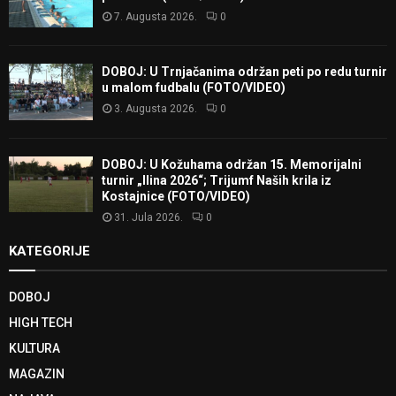
7. Augusta 2026.
0
DOBOJ: U Trnjačanima održan peti po redu turnir
u malom fudbalu (FOTO/VIDEO)
3. Augusta 2026.
0
DOBOJ: U Kožuhama održan 15. Memorijalni
turnir „Ilina 2026“; Trijumf Naših krila iz
Kostajnice (FOTO/VIDEO)
31. Jula 2026.
0
KATEGORIJE
DOBOJ
HIGH TECH
KULTURA
MAGAZIN