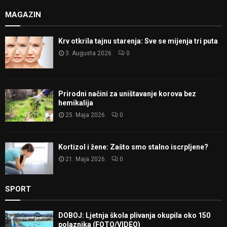
MAGAZIN
Krv otkrila tajnu starenja: Sve se mijenja tri puta
3. Augusta 2026.
0
Prirodni načini za uništavanje korova bez
hemikalija
25. Maja 2026.
0
Kortizol i žene: Zašto smo stalno iscrpljene?
21. Maja 2026.
0
SPORT
DOBOJ: Ljetnja škola plivanja okupila oko 150
polaznika (FOTO/VIDEO)