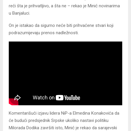
reći šta je prihvatljivo, a šta ne – rekao je Minić novinarima
u Banjaluci.
On je istakao da sigurno neće biti prihvaćene stvari koji
podrazumijevaju prenos nadležnosti.
Komentarišući izjavu lidera NiP-a Elmedina Konakovića da
će budući predsjednik Srpske ukoliko nastavi politiku
Milorada Dodika završiti isto, Minić je rekao da sarajevski