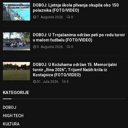
DOBOJ: Ljetnja škola plivanja okupila oko 150
polaznika (FOTO/VIDEO)
7. Augusta 2026.
0
DOBOJ: U Trnjačanima održan peti po redu turnir
u malom fudbalu (FOTO/VIDEO)
3. Augusta 2026.
0
DOBOJ: U Kožuhama održan 15. Memorijalni
turnir „Ilina 2026“; Trijumf Naših krila iz
Kostajnice (FOTO/VIDEO)
31. Jula 2026.
0
KATEGORIJE
DOBOJ
HIGH TECH
KULTURA