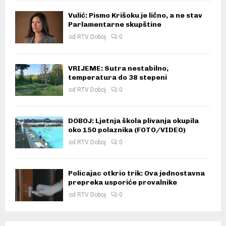
Vulić: Pismo Krišoku je lično, a ne stav
Parlamentarne skupštine
od
RTV Doboj
0
VRIJEME: Sutra nestabilno,
temperatura do 38 stepeni
od
RTV Doboj
0
DOBOJ: Ljetnja škola plivanja okupila
oko 150 polaznika (FOTO/VIDEO)
od
RTV Doboj
0
Policajac otkrio trik: Ova jednostavna
prepreka usporiće provalnike
od
RTV Doboj
0