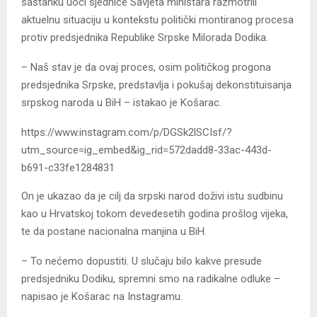
sastanku uoči sjednice Savjeta ministara razmotrili
aktuelnu situaciju u kontekstu politički montiranog procesa
protiv predsjednika Republike Srpske Milorada Dodika.
– Naš stav je da ovaj proces, osim političkog progona
predsjednika Srpske, predstavlja i pokušaj dekonstituisanja
srpskog naroda u BiH – istakao je Košarac.
https://www.instagram.com/p/DGSk2lSCIsf/?
utm_source=ig_embed&ig_rid=572dadd8-33ac-443d-
b691-c33fe1284831
On je ukazao da je cilj da srpski narod doživi istu sudbinu
kao u Hrvatskoj tokom devedesetih godina prošlog vijeka,
te da postane nacionalna manjina u BiH.
– To nećemo dopustiti. U slučaju bilo kakve presude
predsjedniku Dodiku, spremni smo na radikalne odluke –
napisao je Košarac na Instagramu.