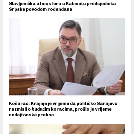
Slavljenička atmosfera u Kabinetu predsjednika
Srpske povodom rođendana
Košarac: Krajnje je vrijeme da političko Sarajevo
razmisli o budućim koracima, prošlo je vrijeme
nedejtonske prakse