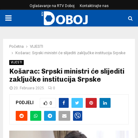
Oglašavanje na RTV Doboj
Kontaktirajte nas
PRIMARY
MENU
Početna
VIJESTI
Košarac: Srpski ministri će slijediti zaključke institucija Srpske
VIJESTI
Košarac: Srpski ministri će slijediti
zaključke institucija Srpske
20. Februara 2025.
0
PODJELI
0