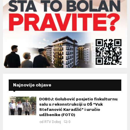
Najnovije objave
DOBOJ: Golubović posjetio fiskulturnu
salu u rekonstrukciji u OŠ “Vuk
Stefanović Karadžić” i uručio
udžbenike (FOTO)
od
RTV Doboj
0