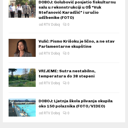
DOBOJ: Golubović posjetio fiskulturnu
salu u rekonstrukciji u OŠ “Vuk
Stefanović Karadžić” i uručio
udžbenike (FOTO)
od
RTV Doboj
0
Vulić: Pismo Krišoku je lično, a ne stav
Parlamentarne skupštine
od
RTV Doboj
0
VRIJEME: Sutra nestabilno,
temperatura do 38 stepeni
od
RTV Doboj
0
DOBOJ: Ljetnja škola plivanja okupila
oko 150 polaznika (FOTO/VIDEO)
od
RTV Doboj
0