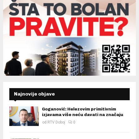
Najnovije objave
Goganović: Helezovim primitivnim
izjavama više neću davati na značaju
od
RTV Doboj
0