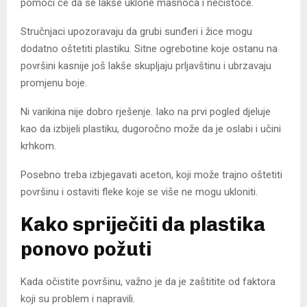
pomoći će da se lakše uklone masnoća i nečistoće.
Stručnjaci upozoravaju da grubi sunđeri i žice mogu
dodatno oštetiti plastiku. Sitne ogrebotine koje ostanu na
površini kasnije još lakše skupljaju prljavštinu i ubrzavaju
promjenu boje.
Ni varikina nije dobro rješenje. Iako na prvi pogled djeluje
kao da izbijeli plastiku, dugoročno može da je oslabi i učini
krhkom.
Posebno treba izbjegavati aceton, koji može trajno oštetiti
površinu i ostaviti fleke koje se više ne mogu ukloniti.
Kako spriječiti da plastika
ponovo požuti
Kada očistite površinu, važno je da je zaštitite od faktora
koji su problem i napravili.