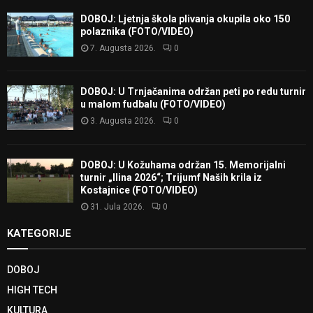
DOBOJ: Ljetnja škola plivanja okupila oko 150
polaznika (FOTO/VIDEO)
7. Augusta 2026.
0
DOBOJ: U Trnjačanima održan peti po redu turnir
u malom fudbalu (FOTO/VIDEO)
3. Augusta 2026.
0
DOBOJ: U Kožuhama održan 15. Memorijalni
turnir „Ilina 2026“; Trijumf Naših krila iz
Kostajnice (FOTO/VIDEO)
31. Jula 2026.
0
KATEGORIJE
DOBOJ
HIGH TECH
KULTURA