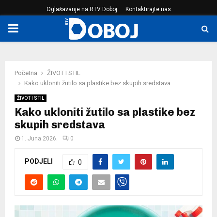
Oglašavanje na RTV Doboj
Kontaktirajte nas
PRIMARY
MENU
Početna
ŽIVOT I STIL
Kako ukloniti žutilo sa plastike bez skupih sredstava
ŽIVOT I STIL
Kako ukloniti žutilo sa plastike bez
skupih sredstava
1. Juna 2026.
0
PODJELI
0