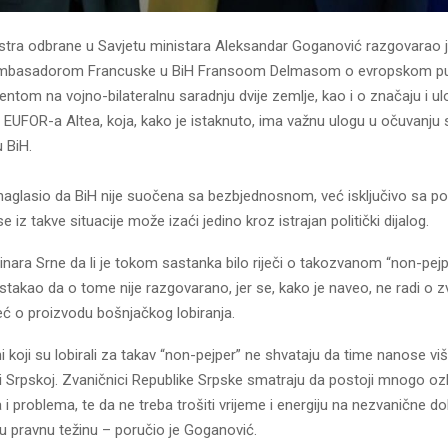
stra odbrane u Savjetu ministara Aleksandar Goganović razgovarao 
ambasadorom Francuske u BiH Fransoom Delmasom o evropskom put
tom na vojno-bilateralnu saradnju dvije zemlje, kao i o značaju i u
e EUFOR-a Altea, koja, kako je istaknuto, ima važnu ulogu u očuvanju s
 BiH.
naglasio da BiH nije suočena sa bezbjednosnom, već isključivo sa po
e iz takve situacije može izaći jedino kroz istrajan politički dijalog.
inara Srne da li je tokom sastanka bilo riječi o takozvanom “non-pejp
stakao da o tome nije razgovarano, jer se, kako je naveo, ne radi o
ć o proizvodu bošnjačkog lobiranja.
i koji su lobirali za takav “non-pejper” ne shvataju da time nanose vi
 Srpskoj. Zvaničnici Republike Srpske smatraju da postoji mnogo ozbi
a i problema, te da ne treba trošiti vrijeme i energiju na nezvanične d
u pravnu težinu – poručio je Goganović.