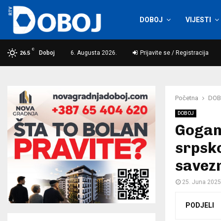
DOBOJ
VIJESTI
C
Doboj
6. Augusta 2026.
Prijavite se / Registracija
26.5
Početna
DOB
DOBOJ
Gogano
srpsko
savez
25. Juna 2025
PODJELI