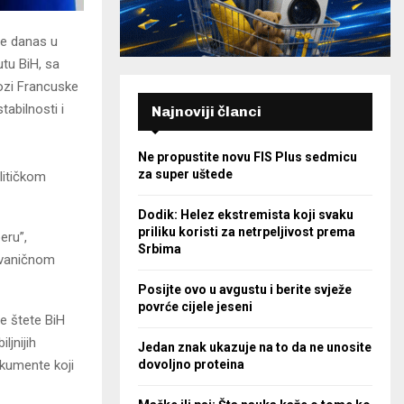
je danas u
u BiH, sa
lozi Francuske
tabilnosti i
Najnoviji članci
Ne propustite novu FIS Plus sedmicu
za super uštede
litičkom
Dodik: Helez ekstremista koji svaku
priliku koristi za netrpeljivost prema
eru”,
Srbima
 zvaničnom
Posijte ovo u avgustu i berite svježe
povrće cijele jeseni
še štete BiH
ljnijih
Jedan znak ukazuje na to da ne unosite
okumente koji
dovoljno proteina