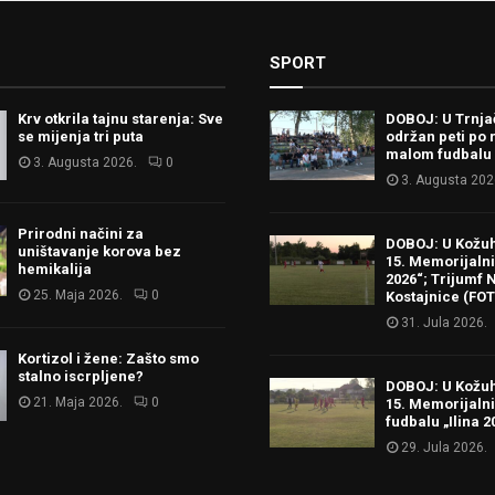
SPORT
Krv otkrila tajnu starenja: Sve
DOBOJ: U Trnj
se mijenja tri puta
održan peti po 
malom fudbalu
3. Augusta 2026.
0
3. Augusta 202
Prirodni načini za
DOBOJ: U Kožu
uništavanje korova bez
15. Memorijalni 
hemikalija
2026“; Trijumf N
25. Maja 2026.
0
Kostajnice (FO
31. Jula 2026.
Kortizol i žene: Zašto smo
stalno iscrpljene?
DOBOJ: U Kožu
21. Maja 2026.
0
15. Memorijalni
fudbalu „Ilina 2
29. Jula 2026.