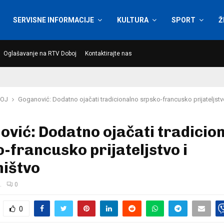
SERVISNE INFORMACIJE
KULTURA
SPORT
Ž
Oglašavanje na RTV Doboj
Kontaktirajte nas
OJ
Goganović: Dodatno ojačati tradicionalno srpsko-francusko prijateljstv
vić: Dodatno ojačati tradicio
-francusko prijateljstvo i
ništvo
.
0
0