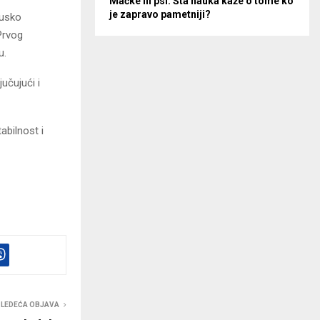
Mačke ili psi: Šta nauka kaže o tome ko
je zapravo pametniji?
cusko
 Prvog
u.
učujući i
abilnost i
SLEDEĆA OBJAVA