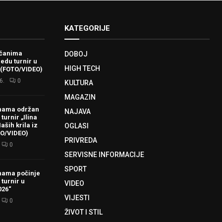
KATEGORIJE
ačanima
DOBOJ
redu turnir u
HIGH TECH
 (FOTO/VIDEO)
6.
0
KULTURA
MAGAZIN
hama održan
NAJAVA
turnir „Ilina
aših krila iz
OGLASI
TO/VIDEO)
PRIVREDA
0
SERVISNE INFORMACIJE
SPORT
hama počinje
 turnir u
VIDEO
026“
VIJESTI
0
ŽIVOT I STIL