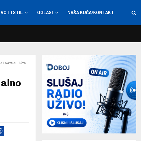
IVOT I STIL
OGLASI
NAŠA KUĆA/KONTAKT
o i savezništvo
nalno