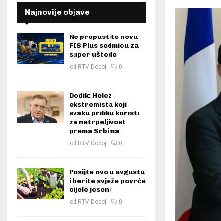
Najnovije objave
Ne propustite novu
FIS Plus sedmicu za
super uštede
od
RTV Doboj
0
Dodik: Helez
ekstremista koji
svaku priliku koristi
za netrpeljivost
prema Srbima
od
RTV Doboj
0
Posijte ovo u avgustu
i berite svježe povrće
cijele jeseni
od
RTV Doboj
0