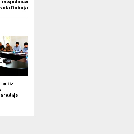
vna sjednica
rada Doboja
eri iz
o
saradnje