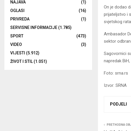
NAJAVA
(1)
On je dodao d
OGLASI
(16)
prijateljstvo 
PRIVREDA
(1)
svjetskog rata
SERVISNE INFORMACIJE
(1.785)
Ambasador Delm
SPORT
(473)
sektor odbran
VIDEO
(3)
VIJESTI
(5.912)
Sagovornici su
napredak BiH,
ŽIVOT I STIL
(1.051)
Foto: srna.rs
Izvor: SRNA
PODJELI
PRETHODNA OB