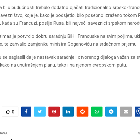
a bi u budućnosti trebalo dodatno ojačati tradicionalno srpsko-fran
i savezništvo, koje je, kako je podsjetio, bilo posebno izraženo tokom
, kada su Francuzi, poslije Rusa, bili najveći saveznici srpskom narod
as je potvrdio dobru saradnju BiH i Francuske na svim poljima, uklj
e, te zahvalio zamjeniku ministra Goganoviću na srdačnom prijemu.
 se saglasili da je nastavak saradnje i otvorenog dijaloga važan za st
 kako na unutrašnjem planu, tako i na njenom evropskom putu.
0
JAVA