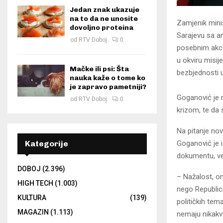
Jedan znak ukazuje
na to da ne unosite
Zamjenik mini
dovoljno proteina
Sarajevu sa 
od
RTV Doboj
0
posebnim akcen
u okviru misij
Mačke ili psi: Šta
bezbjednosti u
nauka kaže o tome ko
je zapravo pametniji?
Goganović je 
od
RTV Doboj
0
krizom, te da s
Na pitanje nov
Goganović je i
Kategorije
dokumentu, ve
DOBOJ
(2.396)
– Nažalost, on
HIGH TECH
(1.003)
nego Republici
KULTURA
(139)
političkih tem
MAGAZIN
(1.113)
nemaju nikakv