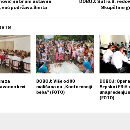
anović ne brani ustavne
DOBOJ: Sutra 6. redo
, već podržava Šmita
Skupštine g
OSTS
em za
DOBOJ: Više od 90
DOBOJ: Operat
davaoce krvi
mališana na „Konferenciji
Srpske i FBiH 
beba” (FOTO)
unapređenju 
(FOTO)