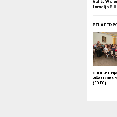
Vulić: Stoj
temelje BiH
RELATED P
DOBOJ: Prij
višestruke 
(FOTO)